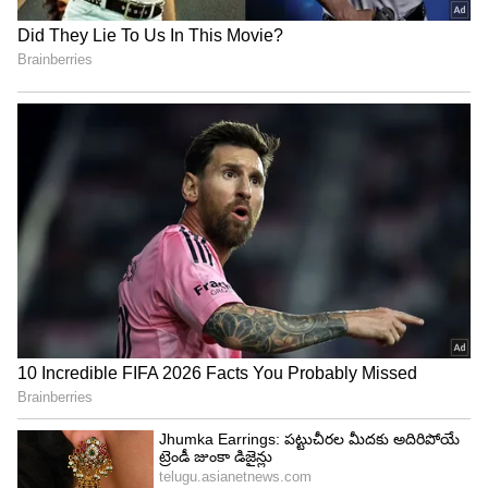
త్వరగా సక్సెస్ అవుతారు!
3
6
Image Credit :
Our Own
వృశ్చిక రాశి
వృశ్చిక రాశి అమ్మాయిలు రహస్యమైన, లోతైన భావాలను
కలిగి ఉంటారు. వీరికి అబ్బాయిల మాటలను సులభంగా
నమ్మే అలవాటు ఉండదు. వీరు తమ అంతర్ దృష్టిని
అనుసరించడంలో నిపుణులు. ఇతరుల నిజమైన ఉద్దేశాలను
త్వరగా గుర్తిస్తారు. వీరి పదునైన చూపు, దృఢమైన