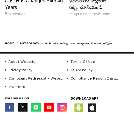
5
6
HOME
ASTROLOGY
ఈ 4 రాశుల అమ్మాయిలు.. అబ్బాయిల మాటలకు అస్సలు పడిపోరు తెలుసా?
About Website
Terms Of Use
Image Credit :
Pixabay
Privacy Policy
CSAM Policy
కుంభ రాశి
Complaint Redressal - Website
Compliance Report Digital
కుంభ రాశి మహిళలు స్వేచ్ఛా భావాలు, ప్రత్యేకమైన
Investors
వ్యక్తిత్వం కలిగి ఉంటారు. వీరు ఇతరుల అభిప్రాయాలకు
FOLLOW US ON
DOWNLOAD APP
సులభంగా లొంగరు. వారి నిర్ణయాలను వారే తీసుకుంటారు.
అబ్బాయిల తియ్యని మాటలు వీరిని ఆకర్షించలేవు.
ఎందుకంటే వీరు నిజాయతీ, తెలివైన సంభాషణలను
© Copyright 2026 Asianxt Digital Technologies Private Limited (Formerly
known as Asianet News Media & Entertainment Private Limited) | All Rights
ఇష్టపడతారు. వీరి స్టైలిష్ లుక్, ఆత్మవిశ్వాసం వీరిని
Reserved