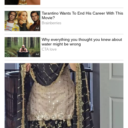
మనస్తత్వం వీరిని ఎప్పుడూ స్టైలిష్‌గా చూపిస్తాయి. వీరిని
గెలవాలంటే తియ్యని మాటలు సరిపోవు. నిజమైన చేతలు
కావాలి.