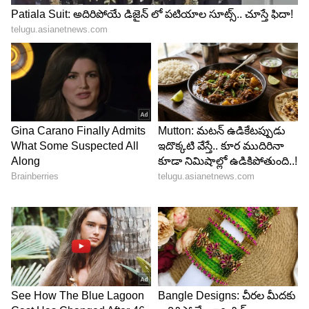
4
6
Image Credit :
Getty
మకర రాశి
మకర రాశి అమ్మాయిలు క్రమశిక్షణ, బాధ్యత కలిగి ఉంటారు.
వీరు తమ జీవితంలో స్పష్టమైన లక్ష్యాలను కలిగి ఉంటారు.
సులభంగా భావోద్వేగానికి లోనుకారు. అబ్బాయిల తియ్యని
మాటలు వీరిని ప్రభావితం చేయవు. ఎందుకంటే వీరు
ఆచరణాత్మకంగా ఆలోచిస్తారు. వీరు తమ రూపంలో,
ప్రవర్తనలో చాలా జాగ్రత్తగా ఉంటారు. అందుకే ఎప్పుడూ
స్టైలిష్‌గా, గంభీరంగా కనిపిస్తారు.