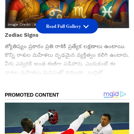
Image Credit :
AI
Read Full Gallery
Zodiac Signs
జ్యోతిష్యం ప్రకారం ప్రతి రాశికి ప్రత్యేక లక్షణాలు ఉంటాయి.
కొన్ని రాశుల మహిళలు దృఢమైన వ్యక్తిత్వం కలిగి ఉంటారు.
వీరు ఎవ్వరికి అంత ఈజీగా పడిపోరు. ఎందుకంటే ఈ
రాశుల మహిళలు మనసుతో కాకుండా.. బుద్ధితో
ముందడుగు వేస్తారు. మరి ఇలాంటి అసాధారణమైన
లక్షణాలు కలిగిన ఆ రాశులేంటో తెలుసుకుందామా…
గూగుల్‌లో ఆసక్తికరమైన సమాచారం కోసం ఏసియానెట్ తెలుగు
ను మీ ఫ్రిఫర్డ్ సోర్స్ గా ఎంచుకోండి