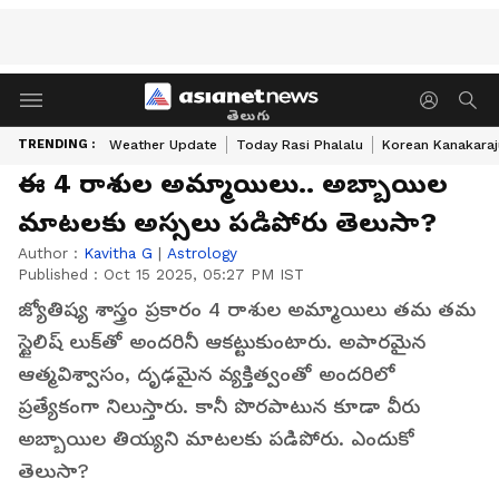
తెలుగు
TRENDING :
Weather Update
Today Rasi Phalalu
Korean Kanakaraj
ఈ 4 రాశుల అమ్మాయిలు.. అబ్బాయిల
మాటలకు అస్సలు పడిపోరు తెలుసా?
Author :
Kavitha G
|
Astrology
Published :
Oct 15 2025, 05:27 PM IST
జ్యోతిష్య శాస్త్రం ప్రకారం 4 రాశుల అమ్మాయిలు తమ తమ
స్టైలిష్ లుక్‌తో అందరినీ ఆకట్టుకుంటారు. అపారమైన
ఆత్మవిశ్వాసం, దృఢమైన వ్యక్తిత్వంతో అందరిలో
ప్రత్యేకంగా నిలుస్తారు. కానీ పొరపాటున కూడా వీరు
అబ్బాయిల తియ్యని మాటలకు పడిపోరు. ఎందుకో
తెలుసా?