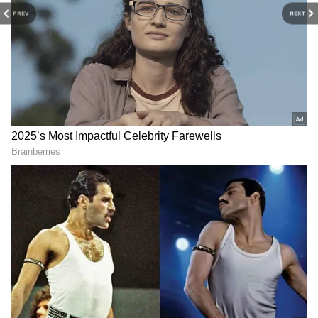
PREV
NEXT
Related Articles
Zodiac Signs: ఈ రాశుల అబ్బాయిలకు
ధనవంతురాలైన అమ్మాయి భార్యగా వస్తుంది!
Birth Stars: ఈ నక్షత్రాల్లో పుట్టినవారు జీవితంలో