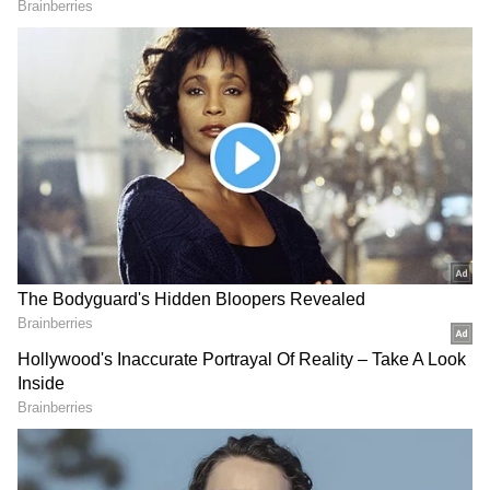
Image Credit :
AI
మేష రాశి
మేష రాశి అమ్మాయిలు ఆత్మవిశ్వాసానికి ప్రతిరూపంగా
ఉంటారు. తమ లక్ష్యాలను సాధించడానికి తీవ్రంగా
శ్రమిస్తారు. ఏ పరిస్థితిలోనైనా తమ మాటకు కట్టుబడి
ఉంటారు. అబ్బాయిల తియ్యని మాటలు వీరిని సులభంగా
ఆకర్షించలేవు. ఎందుకంటే వీరు తమ మనసును,
భావోద్వేగాలను నియంత్రించడంలో నిపుణులు. వీరు తమ
నిర్ణయాలను చాలా లోతుగా ఆలోచించి తీసుకుంటారు.