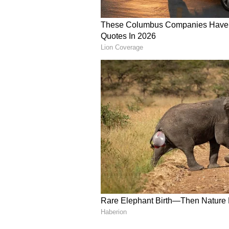
ఆంధ్రప్రదేశ్‌లో టీడీపీ,జనసేన 
2014 ఎన్నికల్లో తెలుగుదేశం, బీజేపీ కూ
సమయంలో జనసేన పోటీ చేయలేదు. ఈ కూట