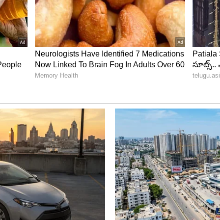
పొత్తు: బీజేపీ దారెటు?
2024 జనవరి లేదా ఫిబ్రవరి మాసంలో ఎన్నికల షెడ్యూల్ వచ్చే
ోపుగానే ఈ విషయమై బీజేపీ స్పష్టత ఇచ్చే అవకాశం ఉంది.
తీయ జనతా పార్టీ తేల్చే అవకాశం ఉంది.