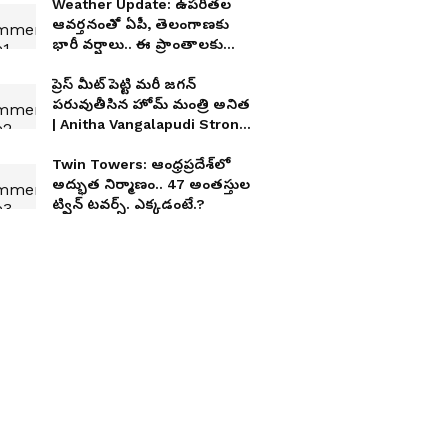
Weather Update: ఉపరితల
ఆవర్తనంతో ఏపీ, తెలంగాణకు
భారీ వర్షాలు.. ఈ ప్రాంతాలకు
ఐఎండీ అలర్ట్
ప్రెస్ మీట్ పెట్టి మరీ జగన్
పరువుతీసిన హోమ్ మంత్రి అనిత
| Anitha Vangalapudi Strong
Counter to Jagan
Twin Towers: ఆంధ్రప్రదేశ్‌లో
అద్భుత నిర్మాణం.. 47 అంత‌స్తుల
ట్విన్ ట‌వ‌ర్స్‌. ఎక్క‌డంటే.?