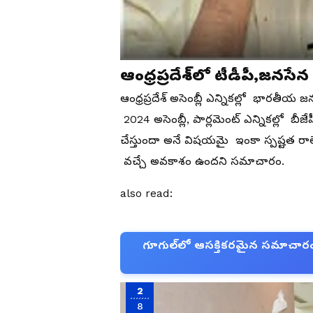
ఆంధ్రప్రదేశ్‌లో టీడీపీ,జనసేన 
ఆంధ్రప్రదేశ్ అసెంబ్లీ ఎన్నికల్లో భారత
2024 అసెంబ్లీ, పార్లమెంట్ ఎన్నికల్లో బీజ
చేస్తుందా అనే విషయమై ఇంకా స్పష్టత 
వచ్చే అవకాశం ఉందని సమాచారం.
also read:
గూగుల్‌లో ఆసక్తికరమైన సమాచారం కో
2
8