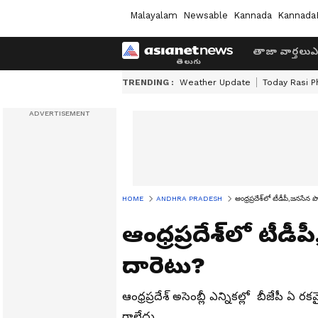
Malayalam
Newsable
Kannada
Kannada
తాజా వార్తలు
ఎ
TRENDING :
Weather Update
Today Rasi P
HOME
ANDHRA PRADESH
ఆంధ్రప్రదేశ్‌లో టీడీపీ,జనసేన ప
ఆంధ్రప్రదేశ్‌లో టీడీ
దారెటు?
ఆంధ్రప్రదేశ్ అసెంబ్లీ ఎన్నికల్లో బీజేపీ
రాలేదు.