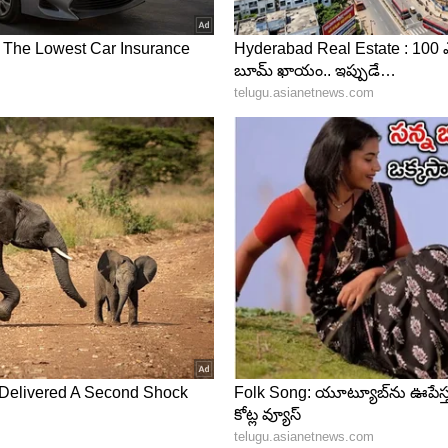
పొత్తు: బీజేపీ దారెటు?
టమి అభ్యర్థులకు జనసేన మద్దతు ప్రకటించింది.ఈ ఎన్నికల
మి అభ్యర్థులకు జనసేన అధినేత పవన్ కళ్యాణ్ ప్రచారం