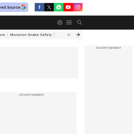
red Source
ure
Monsoon Snake Safety
Akkineni Nageswara Rao
IRCTC Tour Pac