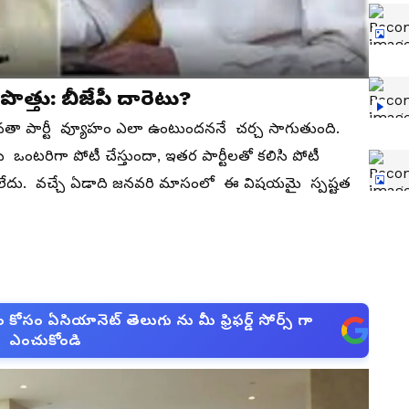
పొత్తు: బీజేపీ దారెటు?
ీయ జనతా పార్టీ వ్యూహం ఎలా ఉంటుందననే చర్చ సాగుతుంది.
ేపీ ఒంటరిగా పోటీ చేస్తుందా, ఇతర పార్టీలతో కలిసి పోటీ
రాలేదు. వచ్చే ఏడాది జనవరి మాసంలో ఈ విషయమై స్పష్టత
సం ఏసియానెట్ తెలుగు ను మీ ఫ్రిఫర్డ్ సోర్స్ గా
ఎంచుకోండి