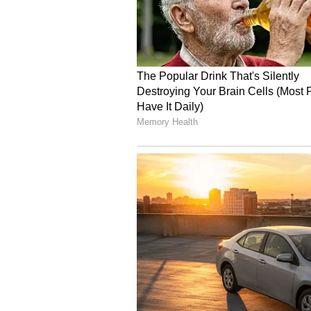
ఆంధ్రప్రదేశ్‌లో టీడీపీ,జనసేన 
ఆంధ్రప్రదేశ్ రాష్ట్ర అసెంబ్లీ ఎన్నికలకు 
అవకాశం ఉందనే ప్రచారం సాగుతుంది.ఈ ల
సంక్రాంతి తర్వాత పొత్తుల విషయమై భార
4
8