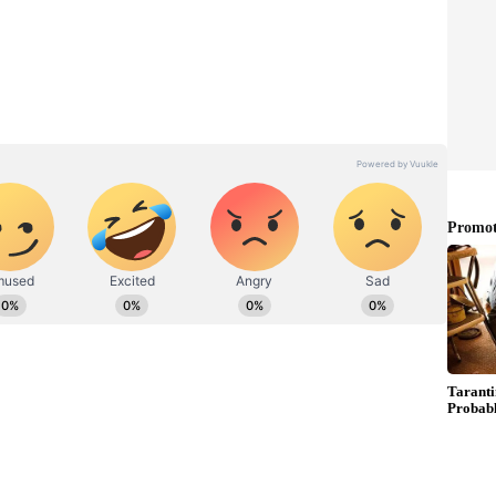
పొత్తు: బీజేపీ దారెటు?
్టీతో జనసేన మధ్య పొత్తుంది. అయితే 2024 అసెంబ్లీ ఎన్నికల్లో
న్నట్టుగా ఈ ఏడాది సెప్టెంబర్ మాసంలో జనసేన అధినేత
ార్టీతో పొత్తున్నప్పటికీ తెలుగుదేశం పార్టీతో కలిసి పోటీ
చలనం సృష్టించారు. తెలుగుదేశం, జనసేన కూటమిలో బారతీయ
జకీయ వర్గాల్లో ఆసక్తిగా మారింది.ఈ విషయమై భారతీయ జనతా