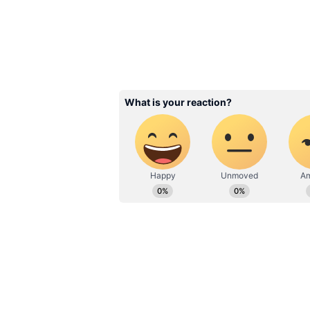
ఆంధ్రప్రదేశ్‌లో టీడీపీ,జనసేన 
ఆంధ్రప్రదేశ్ రాష్ట్రంలో భారతీయ జనతా పార
తెలుగుదేశం పార్టీతో కలిసి పోటీ చేయను
పవన్ కళ్యాణ్ ప్రకటించారు. భారతీయ జనతా ప
చేస్తామని ప్రకటించి పవన్ కళ్యాణ్ సం
జనతా పార్టీ చేరుతుందా లేదా అనేది రా
పార్టీ స్పష్టత ఇచ్చే అవకాశం ఉంది.