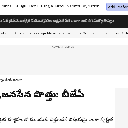
Prabha
Telugu
Tamil
Bangla
Hindi
Marathi
MyNation
Add Prefer
ంటర్‌టైన్‌మెంట్
క్రికెట్
జీవనశైలి
ఆంధ్రప్రదేశ్
తెలంగాణ
బిజినెస్
జ్యోతిష్యం
halalu
Korean Kanakaraju Movie Review
Silk Smitha
Indian Food Cult
ొత్తు: బీజేపీ దారెటు?
పీ,జనసేన పొత్తు: బీజేపీ
 ఏ రకమైన వ్యూహంతో ముందుకు వెళ్తుందనే విషయమై ఇంకా స్పష్టత