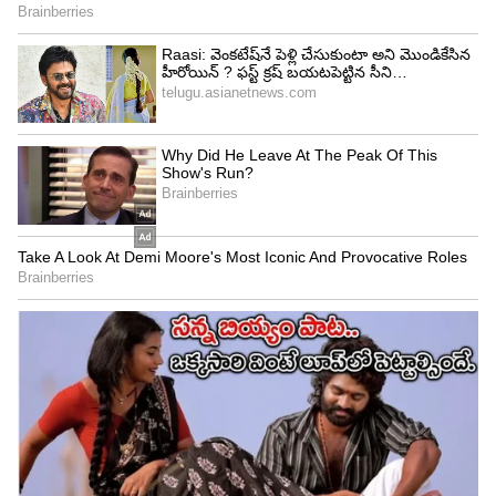
ఎంచుకుంటే, దానిలో తప్పేంటి.?' రాష్ట్రంలో పూర్తిగా
ఆస్పత్రులు, కళాశాలలు సొంతంగా నిర్మించాల్సి వస్తే.. దానికి
సంవత్సరాలు పట్టొచ్చు. ప్రభుత్వ-ప్రైవేటు భావస్వామ్యం ఓ
ఆచరణాత్మక పరిష్కారం అని ధర్మాసనం వ్యాఖ్యానించింది.
రుణాల కోసం ప్రభుత్వం ఎల్లప్పుడూ బ్యాంకులను
సంప్రదించలేదని.. నిధుల కొరత కారణంగా అనేక జిల్లా కోర్టు
సముదాయాలు అసంపూర్ణంగా ఉన్నాయని తెలిపింది.