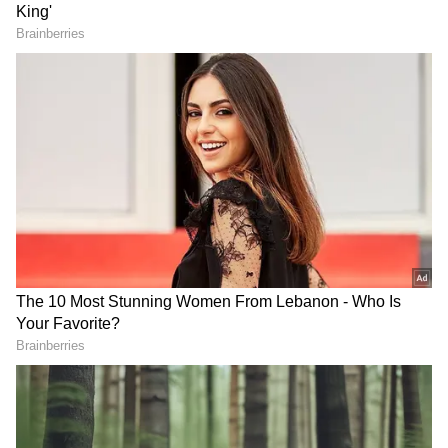
Image Credit :
AP High Court
వైసీపీ వ్యతిరేకం..
పీపీపీ విధానంలో ఈ మెడికల్ కాలేజీల నిర్మాణంపై వైసీపీ
అధ్యక్షుడు, ఏపీ మాజీ సీఎం వైఎస్ జగన్ నిరసనగా
విశాఖపట్నం నుంచి నర్సీపట్నం వరకు గురువారం రోడ్డు షో
నిర్వహించిన సంగతి తెలిసిందే. రాష్ట్ర హైకోర్టు పరోక్షంగా
ఆయన వైఖరిని తప్పుబడుతూ.. ప్రభుత్వాన్ని సమర్ధించింది.
ప్రభుత్వం ప్రైవేటు భాగస్వామ్యం విధానంలో 10 వైద్య
కళాశాలలను నిర్మిస్తే తప్పేంటని ప్రధాన న్యాయమూర్తి ధీరజ్
సింగ్ ఠాకూర్, న్యాయమూర్తి చీమలపాటి రవిలతో కూడిన
హైకోర్టు ధర్మాసనం ప్రశ్నించింది.