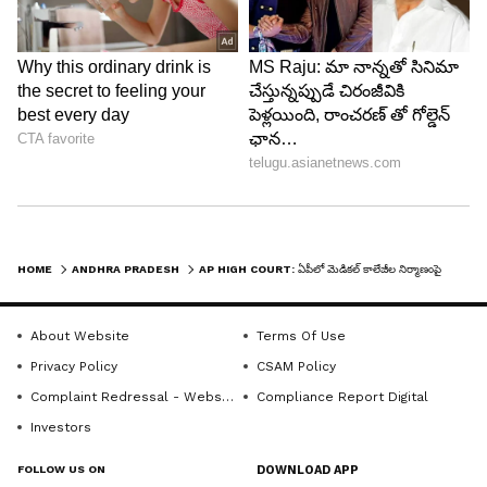
కళాశాలల నిర్మాణానికి టెండర్ ప్రక్రియపై స్టే ఇవ్వడానికి
ధర్మాసనం నిరాకరించింది. సెప్టెంబర్ 9, 2025న జారీ చేసిన
ప్రభుత్వ జీవో. 590ని సవాలు చేస్తూ గుంటూరు జిల్లా
తాడేపల్లికి చెందిన డాక్టర్ కుర్రా వసుంధర దాఖలు చేసిన
ప్రజా ప్రయోజన వ్యాజ్యానికి ప్రతిస్పందనగా ధర్మాసనం ఈ
ఉత్తర్వులు ఇచ్చింది.
5
5
HOME
ANDHRA PRADESH
AP HIGH COURT: ఏపీలో మెడికల్ కాలేజీల నిర్మాణంపై హైకోర్టు కీలక వ్యాఖ్యలు.. ఏమందంటే?
About Website
Terms Of Use
Privacy Policy
CSAM Policy
Complaint Redressal - Website
Compliance Report Digital
Image Credit :
AP High Court Twitter
Investors
జీవో వివరాలు ఇవే..
FOLLOW US ON
DOWNLOAD APP