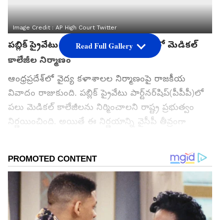
Image Credit :
AP High Court Twitter
పబ్లిక్ ప్రైవేటు పార్ట్‌నర్‌షిప్‌(పీపీపీ) పద్దతిలో మెడికల్
Read Full Gallery
కాలేజీల నిర్మాణం
ఆంధ్రప్రదేశ్‌లో వైద్య కళాశాలల నిర్మాణంపై రాజకీయ
వివాదం రాజుకుంది. పబ్లిక్ ప్రైవేటు పార్ట్‌నర్‌షిప్‌(పీపీపీ)లో
పలు మెడికల్ కాలేజీలను నిర్మించాలని రాష్ట్ర ప్రభుత్వం
నిర్ణయించింది. అయితే ఈ నిర్ణయాన్ని వైసీపీ తీవ్రంగా
వ్యతిరేకించింది. ఈ నేపధ్యంలో రాష్ట్ర ప్రభుత్వ నిర్ణయాన్ని
సమర్ధిస్తూ.. హైకోర్టు మెడికల్ కాలేజీల నిర్మాణంపై కీలక
వ్యాఖ్యలు చేసింది. ప్రభుత్వం పిలిచిన టెండర్లపై స్టే
విధించలేమని తేల్చి చెప్పింది.
గూగుల్‌లో ఆసక్తికరమైన సమాచారం కోసం ఏసియానెట్ తెలుగు
ను మీ ఫ్రిఫర్డ్ సోర్స్ గా ఎంచుకోండి