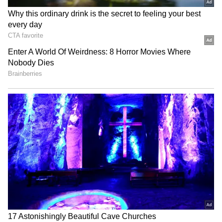
AP Inter Exam Timetable : ఏపీ ఇంటర్ పరీక్షల
షెడ్యూల్ విడుదల.. ఫిబ్రవరి 23 నుంచి ఎగ్జామ్స్
AP Cabinet: సీఎం చంద్రబాబు సంచలన నిర్ణయం..
రాష్ట్ర ప్ర‌జ‌ల‌కు క‌లిగే ప్ర‌యోజనాలు ఏమిటి?
3
5
Image Credit :
AP High Court Twitter
అలా నిర్మిస్తే తప్పేంటి.?
'నిధుల కొరత కారణంగా ప్రభుత్వం ఈ పీపీపీ విధానాన్ని