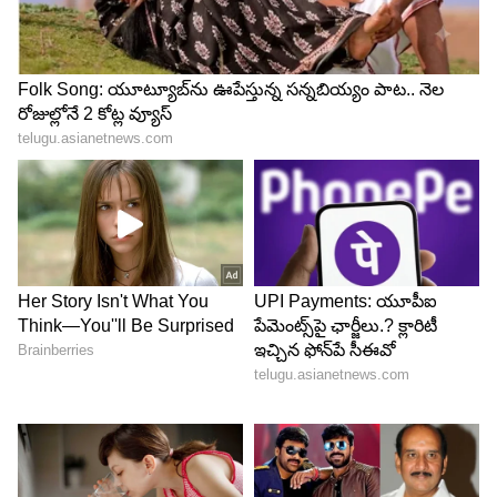
4
5
Image Credit :
AP High Court Twitter
టెండర్ ప్రక్రియపై నో స్టే
పూర్తి ప్రైవేటీకరణ కంటే ఇలా పీపీపీ మోడల్ ప్రభుత్వ
భాగస్వామ్యం జవాబుదారీతనాన్ని, ప్రజా పర్యవేక్షణ
ఉండేలా చేస్తుందని కోర్టు పేర్కొంది. అందుకే ఈ పద్దతి వైద్య