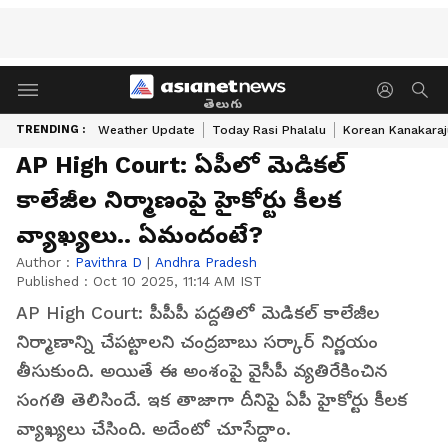
తెలుగు
TRENDING :
Weather Update
Today Rasi Phalalu
Korean Kanakaraj
AP High Court: ఏపీలో మెడికల్
కాలేజీల నిర్మాణంపై హైకోర్టు కీలక
వ్యాఖ్యలు.. ఏమందంటే?
Author :
Pavithra D
|
Andhra Pradesh
Published :
Oct 10 2025, 11:14 AM IST
AP High Court: పీపీపీ పద్దతిలో మెడికల్ కాలేజీల
నిర్మాణాన్ని చేపట్టాలని చంద్రబాబు సర్కార్ నిర్ణయం
తీసుకుంది. అయితే ఈ అంశంపై వైసీపీ వ్యతిరేకించిన
సంగతి తెలిసిందే. ఇక తాజాగా దీనిపై ఏపీ హైకోర్టు కీలక
వ్యాఖ్యలు చేసింది. అదేంటో చూసేద్దాం.