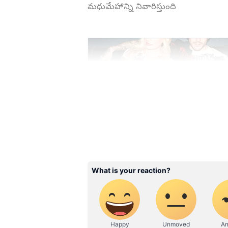
మధుమేహాన్ని నివారిస్తుంది
ABOUT THE AUTHOR
Mahesh Rajamoni
MR
ప్రింట్-డిజిటల్ మీడియాలో తొమ్మిదేళ
రాజకీయాలు, సమకాలీన వార్తలు, రాజకీయ విశ్ల
పాలమూరు యూనివర్సిటీ నుంచి సైన్స్ డి
చేశారు. ఏటీఐ నుంచి టీచింగ్ మెథడాలజీ, 
తెలుగులో స్పోర్ట్ ఎడిటర్ గా ఉన్నారు.
ప్రపంచ ఆరోగ్య సంస్థ ప్రకారం.. ప్రపంచవ్య