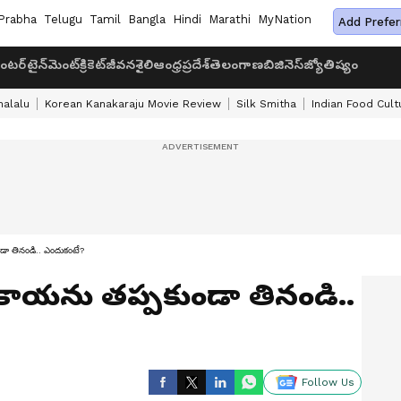
Prabha
Telugu
Tamil
Bangla
Hindi
Marathi
MyNation
Add Prefer
ంటర్‌టైన్‌మెంట్
క్రికెట్
జీవనశైలి
ఆంధ్రప్రదేశ్
తెలంగాణ
బిజినెస్
జ్యోతిష్యం
halalu
Korean Kanakaraju Movie Review
Silk Smitha
Indian Food Cult
డా తినండి.. ఎందుకంటే?
రకాయను తప్పకుండా తినండి..
Follow Us