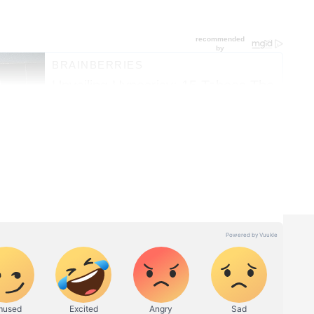
్ల అనుభవం ఉన్న జ‌ర్న‌లిస్టు రాజమోని మహేష్. సామాజిక సమస్యలు,
ేషణలు, క్రీడలు, జీవనశైలిపై విస్తృత క‌థ‌నాలు రాస్తుంటారు.
గ్రీ, నవ తెలంగాణ జర్నలిజం కాలేజీ నుంచి జర్నలిజం విద్యను పూర్తి
కంప్యూటర్ అప్లికేషన్స్ లో సర్టిఫికేషన్. ప్రస్తుతం ఏసియా నెట్
ాప్తంగా 382 మిలియన్లకు పైగా ప్రజలు డయాబెటిస్ తో