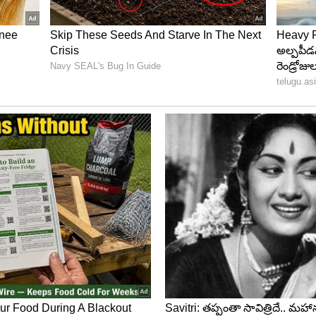
. కాకరకాయలో కేలరీలు, కొవ్వు, కార్బోహైడ్రేట్లు తక్కువగా
పడుతుంది. కాకరకాయ వైరస్లు, బ్యాక్టీరియాలతో పోరాడి
లు, అజీర్తిని నివారిస్తుంది. దీనిలో ఉండే యాంటీ ఆక్సిడెంట్లు
్ ఫార్మాస్యూటికల్ రీసెర్చ్ లో ప్రచురించబడిన 2010 అధ్యయనం
యూమర్ లక్షణాలు ఉన్నాయని కనుగొన్నారు. ఇది ప్రోస్టేట్,
్తుంది.