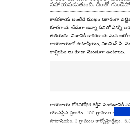
సహాయపడుతుంది. దీంతో గుండెపోటు
కాకరకాయ అంటేనే ముఖం వికారంగా పెట్టేవ
కూరగాయ చేదుగా ఉన్నా దీనిలో ఎన్నో ఆ
తెలియదు. నిజానికి కాకరకాయ మన ఆరోగ్యాన
కాకరకాయలో పొటాషియం, విటమిన్ సి, మెగ్నీ
కాల్షియం లు కూడా మెండుగా ఉంటాయి.
కాకరకాయ రోగనిరోధక శక్తిని పెంచడానికి 
యుఎస్డిఎ ప్రకారం.. 100 గ్రాముల కాకరకా
పొటాషియం, 3 గ్రాముల కార్బోహైడ్రేట్లు, 6