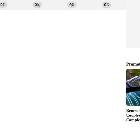
-పి లేదా పి-ఇన్సులిన్ అని పిలువబడే ఇన్సులిన్ లాంటి
ిస్ ను నియంత్రిస్తుందని నిరూపించబడింది.
ం.. నాలుగు వారాల క్లినికల్ ట్రయల్ ప్రకారం.. 2,000 మి.గ్రా
ల్ల టైప్ -2 డయాబెటిస్ రోగుల రక్తంలో చక్కెర స్థాయిలు
ికి కూడా సహాయపడుతుందని అధ్యయనాలు చెబుతున్నాయి.
రించిన మరొక నివేదిక ప్రకారం.. కాకరకాయను తినడం వల్ల
నియంత్రణ కూడా మెరుగుపడుతుంది.
్థాయిని తగ్గించడానికి కూడా సహాయపడుతుంది. దీంతో