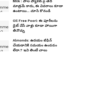
Milk : పాల ప్యాకెట్ పై తేదీ
మాత్రమే కాదు, ఈ వివరాలు కూడా
ఉంటాయి... చూసి కొనండి
Oil Free Poori: ఈ పూరీలను
డైట్ చేసే వాళ్లు కూడా హాయిగా
తినొచ్చు
Almonds: ఉద‌యం టిఫిన్
చేయ‌డానికి స‌మ‌యం ఉండ‌డం
లేదా.? ఇవి తింటే చాలు