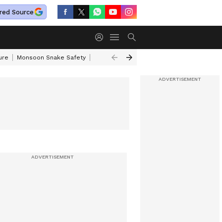
red Source
ure
Monsoon Snake Safety
Akkineni Nageswara Rao
IRCTC Tour Pac