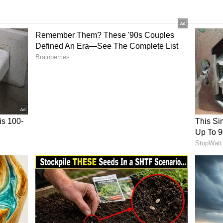
ు తగ్గిపోతాయి. దీనిలో ఐరన్, ఫోలిక్ యాసిడ్ లు పుష్కలంగా
గించి గుండెను ఆరోగ్యంగా ఉంచుతుంది.
 కూడా కాకరకాయ ఎంతగానో సహాయపడుతుంది. కాకరకాయ రసంలో
ైన యాంటీఆక్సిడెంట్లు ఉంటాయని వివిధ అధ్యయనాలు
యాన్ని నివారిస్తాయి. ముడతలను తగ్గిస్తాయి. అంతేకాదు ఇది
ోరియాసిస్ వంటి వ్యాధులను తగ్గించడానికి సహాయపడుతుంది.
న చర్మాన్ని రక్షిస్తుంది.
్ వంటి పోషకాలు జుట్టును అందంగా మారుస్తాయి. కాకరకాయ
చేయడం వల్ల జుట్టు రాలడం తగ్గుతుంది. జుట్టు తెల్లబడటం
కాశమే ఉండదు. రెండు టీ స్పూన్ల కాకరకాయ రసం, జీలకర్ర పేస్ట్,
మాస్క్ వేసుకుంటే చుండ్రు తగ్గిపోతుంది. ఈ ప్యాక్ ను జుట్టుకు
ి. బాగా ఆరిన తర్వాత రెగ్యులర్ షాంపూతో తలస్నానం