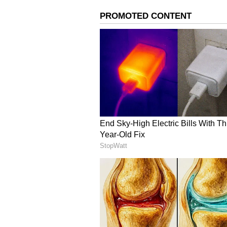
గుండెపోటు, స్ట్రోక్ ప్రమాదాలు చాలా వరక
ఉంటాయి. ఇది గుండెపోటు ప్రమాదాన్ని తగ్
జుట్టుకు, చర్మానికి ఎంతో మేలు
మెరిసే చర్మానికి, అందమైన జుట్టుకు
విటమిన్ ఎ, విటమిన్ సి లతో పాటు బలమ
సూచిస్తున్నాయి. ఇవి చర్మం అకాల వృద్ధాప్
మొటిమలను కూడా తగ్గిస్తుంది. తామర, స
కాకరకాయ హానికరమైన యువి కిరణాల నుంచి మ
విటమిన్ ఎ, విటమిన్ సి, బయోటిన్, జింక
రసాన్ని క్రమం తప్పకుండా నెత్తిమీద అప్లై 
తగ్గుతుంది. జుట్టు చివర్లు పగిలిపోయే అవ
ఒక టేబుల్ స్పూన్ నిమ్మరసం కలిపి హెయిర్ 
పట్టించి 30 నిమిషాల పాటు అలాగే ఉంచాల
చేయాలి.