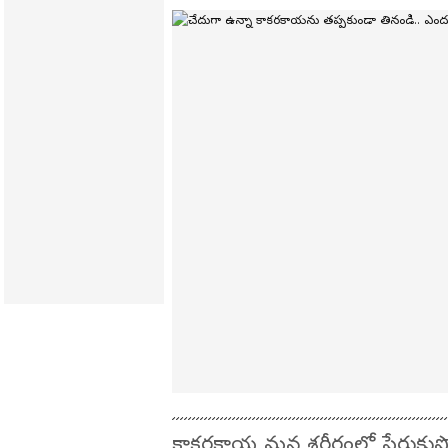
కాకరకాయ మన శరీరంలో పేరుకుపోయిన