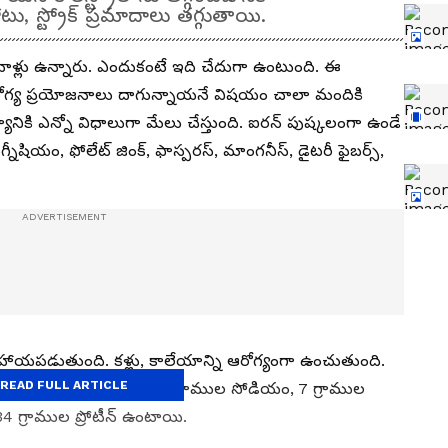
, స్ట్రోక్ ప్రమాదాలు తగ్గుతాయి.
ాళ్లు ఉన్నారు. ఎందుకంటే ఇది చేదుగా ఉంటుంది. ఈ
రోగ్య ప్రయోజనాలు దాగున్నాయనే విషయం చాలా మందికి
ికి ఎన్నో విధాలుగా మేలు చేస్తుంది. ఐరన్ పుష్కలంగా ఉండే
షియం, ఫోలేట్ జింక్, ఫాస్పరస్, మాంగనీస్, డైటరీ ఫైబర్స్,
సహాయపడుతుంది. కళ్లు, కాలేయాన్ని ఆరోగ్యంగా ఉంచుతుంది.
READ FULL ARTICLE
యలో 13 కేలరీలు, 602 మిల్లీగ్రాముల సోడియం, 7 గ్రాముల
.34 గ్రాముల ప్రోటీన్ ఉంటాయి.