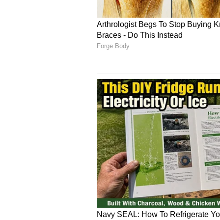
కాకరకాయ బరువు తగ్గడానికి సహాయపడుతుంది
ఉంటాయి. ఇది ఆకలిని తగ్గించడానికి సహాయ
రోగనిరోధక శక్తిని బలోపేతం చేస్తుంది. అలర్జీ
వ్యాధికి వ్యతిరేకంగా పోరాడుతాయి. జర్నల
కాకరకాయలో యాంటీ కార్సినోజెన్, యాంటీ ట్
రొమ్ము, గర్భాశయ క్యాన్సర్ ప్రమాదాన్ని తగ్గిస