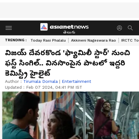
తెలుగు
TRENDING :
Today Rasi Phalalu
Akkineni Nageswara Rao
IRCTC To
విజయ్ దేవరకొండ 'ఫ్యామిలీ స్టార్' నుంచి
ఫస్ట్ సింగిల్.. వినసొంపైన పాటలో ఇద్దరి
కెమిస్ట్రీ హైలైట్
Author :
Tirumala Dornala
|
Entertainment
Updated :
Feb 07 2024, 04:41 PM IST