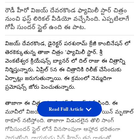
రౌడీ హీరో విజయ్ దేవరకొండ ఫ్యామిలీ స్టార్ చిత్రం
నుంచి ఫస్ట్ లిరికల్ వీడియో వచ్చేసింది. ఎప్పటిలాగే
గోపీ సుందర్ స్టైల్ ఉంది ఈ పాట.
విజయ్ దేవరకొండ, డైరెక్టర్ పరశురామ్ క్రేజీ కాంబినేషన్ లో
తెరకెక్కుతున్న తాజా చిత్రం 'ఫ్యామిలీ స్టార్. శ్రీ
వెంకటేశ్వర క్రియేషన్స్ బ్యానర్ లో దిల్ రాజు ఈ చిత్రాన్ని
నిర్మిస్తున్నారు. ఏప్రిల్ 5న ఈ చిత్రానికి రిలీజ్ చేసేందుకు
ఏర్పాట్లు జరుగుతున్నాయి. ఈ క్రమంలో నెమ్మదిగా
ప్రమోషన్స్ జోరు పెంచుతున్నారు.
తాజాగా ఈ చిత్రం నుంచి ఫస్ట్ సింగిల్ వచ్చేసింది. ఈ
Read Full Article
మూవీలో విజయ్ కి జోడిగా బ్యూటిఫుల్ హీరోయిన్ మృణాల్
ఠాకూర్ నటిస్తోంది. తాజాగా విడుదలైన తొలి సాంగ్
గోపిసుందర్ స్టైల్ లోనే వినసొంపుగా ఆహ్లాద భరితంగా
సాగుతోంది. గాయకుడు సిద్ శ్రీరామ్ తన గాత్రంతో