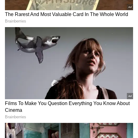
Sobhita Dhulipala: పొలిటికల్
Varanasi Leak: సింహాంలా
కామెంట్స్ తో దుమారం రేపిన
కదిలిన మహేష్‌ బాబు.. పూనకాలు
శోభితా ధూళిపాళ, అక్కినేని
తెప్పిస్తోన్న `వారణాసి` లీక్
కోడలికి ఇచ్చిపడేస్తున్న నెటిజన్లు..
వీడియో
LATEST VIDEOS
ప్రెస్ మీట్ పెట్టి మరీ జగన్ పరువుతీసిన
హోమ్ మంత్రి అనిత | Anitha Vangalapudi
Strong Counter to Jagan
తమిళనాడు బడ్జెట్ విజయ్ ఆసక్తికర
కేటాయింపులు | Tamil Nadu CM Vijay
Mega Budget 2026