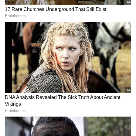
DOWNLOAD APP
అదే విధంగా అనంత్ శ్రీరామ్ నంద నందనా అంటూ
అందించిన లిరిక్స్ కూడా బావున్నాయి. ఫ్యామిలీ స్టార్ అనే
టైటిల్ కి తగ్గట్లుగానే డైరెక్టర్ పరశురామ్ ఈ చిత్రంతో
ఫ్యామిలీ ఆడియన్స్ ని టార్గెట్ చేసినట్లు ఉన్నారు. ఈ సాంగ్
చూస్తుంటే కాస్త గీత గోవిందం ఛాయలు కూడా
కనిపిస్తున్నాయి.