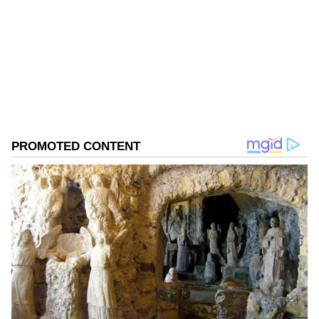
ఏడేళ్లుగా డిజిటల్, వెబ్ మీడియా రంగంలో పనిచేస్తున్నారు.
ప్రధానంగా సినిమా, ఎంటర్టైన్మెంట్ విభాగాల్లో పని చేసిన అనుభవం
ఉంది. గతంలో కొన్ని మీడియా సంస్థల్లో సబ్ ఎడిటర్ గా రాణించారు.
ప్రస్తుతం 2021 నుంచి ఏసియా నెట్ లో ఎంటర్టైన్మెంట్ విభాగంలో
దిల్ రాజు
సీనియర్ సబ్ ఎడిటర్ గా పనిచేస్తున్నారు. సినిమాకి సంబంధించిన
వార్తలు, విశ్లేషణలు అందించడంలో అనుభవం ఉంది.
Published :
Feb 07 2024, 04:38 PM IST
Follow Us