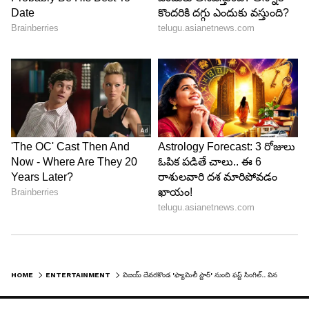
HOME
ENTERTAINMENT
విజయ్ దేవరకొండ 'ఫ్యామిలీ స్టార్' నుంచి ఫస్ట్ సింగిల్.. వినసొంపైన పాటలో ఇద్దరి కెమిస్ట్రీ హైలైట్