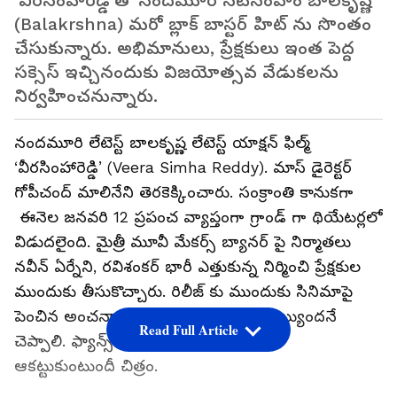
‘వీరసింహారెడ్డి’తో నందమూరి నటసింహాం బాలకృష్ణ
(Balakrshna) మరో బ్లాక్ బాస్టర్ హిట్ ను సొంతం
చేసుకున్నారు. అభిమానులు, ప్రేక్షకులు ఇంత పెద్ద
సక్సెస్ ఇచ్చినందుకు విజయోత్సవ వేడుకలను
నిర్వహించనున్నారు.
నందమూరి లేటెస్ట్ బాలకృష్ణ లేటెస్ట్ యాక్షన్ ఫిల్మ్
‘వీరసింహారెడ్డి’ (Veera Simha Reddy). మాస్ డైరెక్టర్
గోపీచంద్ మాలినేని తెరకెక్కించారు. సంక్రాంతి కానుకగా
ఈనెల జనవరి 12 ప్రపంచ వ్యాప్తంగా గ్రాండ్ గా థియేటర్లలో
విడుదలైంది. మైత్రీ మూవీ మేకర్స్ బ్యానర్ పై నిర్మాతలు
నవీన్ ఏర్నేని, రవిశంకర్ భారీ ఎత్తుకున్న నిర్మించి ప్రేక్షకుల
ముందుకు తీసుకొచ్చారు. రిలీజ్ కు ముందుకు సినిమాపై
పెంచిన అంచనాలను చాలా మేరకు రీచ్ అయ్యిందనే
Read Full Article
చెప్పాలి. ఫ్యాన్స్ తో పాటు ప్రేక్షకులను కూడా
ఆకట్టుకుంటుందీ చిత్రం.