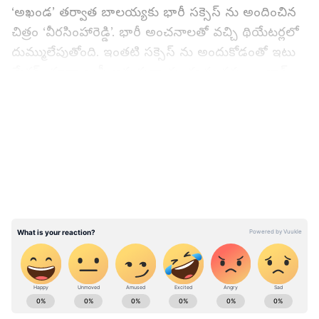
‘అఖండ’ తర్వాత బాలయ్యకు భారీ సక్సెస్ ను అందించిన
చిత్రం ‘వీరసింహారెడ్డి’. భారీ అంచనాలతో వచ్చి థియేటర్లలో
దుమ్ములేపుతోంది. ఇంతటి సక్సెస్ ను అందుకోడంతో ఇటు
మేకర్స్ కూడా ఖుషీ అవుతున్నారు. ఈ సందర్భంగా బ్లాక్
బాస్టర్ సెలబ్రేషన్స్ ను నిర్వహించేందుకు ఏర్పాట్లు
LATEST VIDEOS
చేస్తున్నామని తాజాగా అప్డేట్ అందించారు. ‘వీరసింహుని
విజయోత్సవం’ పేరిట సభ నిర్వహించబోతున్నారు.
హైదరాబాద్ లోని జేఆర్సీ కన్వెషన్ హాల్ లో రేపు (జనవరి
22) సాయంత్రం ఐదు గంటలకు జరగనుంది. ఇందుకు
సంబంధించిన ఏర్పాట్లను చూస్తున్నారు. దీంతో ఫ్యాన్స్
కూడా ఈవెంట్ ను సక్సెస్ చేసేందుకు సిద్ధం అవుతున్నారు.
మరోవైపు బాక్సాఫీస్ వద్ద కూడా ‘వీరసింహారెడ్డి’
దుమ్ములేపింది. ఏకంగా నాలుగు రోజుల్లోనే ప్రపంచ
ABOUT THE AUTHOR
వ్యాప్తంగా రూ.104 కోట్లకు పైగా గ్రాస్ కలెక్ట్ చేసింది. మరీ
Sreeharsha Gopagani