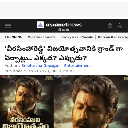
తెలుగు
TRENDING :
Weather Update
Today Rasi Phalalu
Korean Kanakaraj
‘వీరసింహారెడ్డి’ విజయోత్సవానికి గ్రాండ్ గా
ఏర్పాట్లు.. ఎక్కడ? ఎప్పుడు?
Author :
Sreeharsha Gopagani
|
Entertainment
Published :
Jan 21 2023, 06:31 PM IST