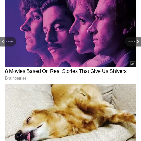
PREV
NEXT
Comedian Ali: వాళ్ళ కోసం
Ilaiyaraaja: మణిరత్నంను
గొడ్డు చాకిరీ చేశా, కూరలో
మెప్పించిన స్విమ్మింగ్ పూల్‌ సాంగ్
కరివేపాకులాగా
ఇలయరాజా చేసిన మ్యాజిక్
పడేశారు..పాలిటిక్స్ పై కమెడియన్
ఏంటంటే?
అలీ ఆవేదన
View post on Instagram
Korean Kanakaraju
Uday Kiran:అదీ ఉదయ్ కిరణ్