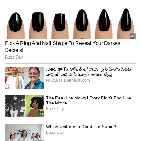
రీమేక్ అయిన సర్ఫిరా యావరేజ్ అవ్వగా.. తెలుగులో
డబ్బింగ్ వెర్షన్ కు కూడా భారీ స్పందన వచ్చింది.