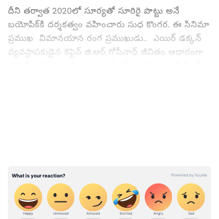
దీని తర్వాత 2020లో సూర్యతో సూరిరై పొట్టు అనే
బయోపిక్‌కి దర్శకత్వం వహించారు సుధ కొంగర. ఈ సినిమా
ప్రముఖ విమానయాన రంగ ప్రముఖుడు.. ఎయిర్ డక్కన్
వ్యవస్థాపకుడైన కెప్టెన్ జి.ఆర్ గోపీనాధ్ జీవితం ఆధారంగా
తెరకెక్కించింది. ఈసినిమా సౌత్ లో సూపర్ డూపర్ హిట్ గా
నిలిచింది. ఎన్నో అవార్డ్ లను తెచ్చిపెట్టింది. ఇక ప్రస్తుతం
LATEST VIDEOS
సూర్యతో మరోసినిమా తెరకెక్కిస్తోంది సుధ కొంగర.
ఇదిలా ఉంటే, సుధా కొంగర సూర్యతో పనిచేసిన రెండు
సినిమాలకు సబంధించిన అనుభవాలను పంచుకున్నారు.
ఆమె మాట్లాడుతూ ''సూర్య సైలెంట్‌గా కూర్చున్నట్లుగా
ఉంటారు.. కాని సైలెంట్ గా మాత్రం ఉండరు. సూర్య
నిరంతర విద్యార్ధిలా ఫీల్ అవుతారు. తన డైలాగ్స్ ను
ఎప్పుడూ ప్రాక్టీస్ చేస్తూనే ఉంటాడు.. నేను అతని ప్రక్రియను
చూశాను, కానీ నేను దానిని పంచుకోవాలో లేదో నాకు