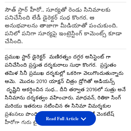
సౌత్ స్టార్ హీరో.. సూర్యతో రెండు సినిమాలకు
పనిచేసింది లేడీ డైరెక్టర్ సుధ కొంగర. ఆ
అనుభవాలను తాజాగా మీడియాతో పంచుకుంది.
పనిలో పనిగా సూర్యపై ఇంట్రెస్టింగ్ కామెంట్స్ కూడా
చేసింది.
ప్రముఖ స్టార్ డైరెక్టర్ మణిరత్నం దగ్గర అసిస్టెంట్ గా
పనిచేసింది ప్రస్తుత దర్శకురాలు సుధా కొంగర. ప్రస్తుతం
తమిళ సినీ ప్రముఖ దర్శకుల్లో ఒకరిగా వెలుగొందుతున్నారు
ఆమె. మొదట 2010 యాక్షన్ చిత్రం డ్రోగితో ఆడియన్స్
దృష్టిని ఆకర్షించిన సుధ... దీని తర్వాత 2016లో సుత్రు అనే
సినిమాను దర్శకత్వం వహించారు. మాధవన్, రితికా సింగ్
మరియు ఇతరులు నటించిన ఈ సినిమా విమర్శకుల
ప్రశంసలు పొందింది. ఈసినిమాను తెలుగులో వెంకటేష్
Read Full Article
హీరోగా గురు టైటిల్ తో రీమేక్ చేశారు.