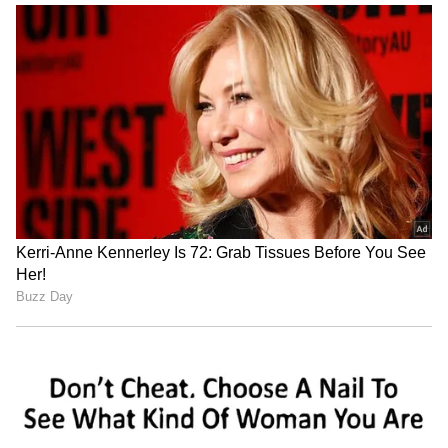
ఎయిర్ డెక్కన్ వ్యవస్థాపకుడు జిఆర్ గోపీనాథ్ జీవిత కథ
ఆధారంగా సుధా కొంగర తెరకెక్కించిన సినిమా సూరారై
పోట్రు సినిమాకి భారీ స్పందన లభించడంతో పాటు జాతీయ
అవార్డులు కూడా అందుకుంది. ఇది ఉత్తమ చిత్రం, ఉత్తమ
నటుడు మరియు ఉత్తమ నటితో సహా 5 జాతీయ
అవార్డులను గెలుచుకుంది. అయితే హిందీలో సురారై పొట్టు