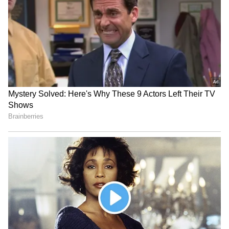
Varun Tej: ఒకవైపు చెల్లి,
Lenin total Collections:
మరోవైపు తండ్రి.. కెరీర్ లో
`లెనిన్‌` ఫైనల్‌ కలెక్షన్లు, నిజంగా
తొలిసారి నాగబాబుతో
షాకింగ్‌.. అఖిల్‌ సినిమా హిట్టా?
నటించబోతున్న వరుణ్ తేజ్
ఫట్టా?
LATEST VIDEOS
ఇంత హుషారు ఏంటి భయ్యా ఎలా
కొట్టేసుకుంటున్నాడో చూడండి | Hushar
Pittalu Movie Press Meet | Actor
Bhanu
డ్రగ్స్ రహిత సమాజం కోసం మోదీ మాస్టర్
ప్లాన్ | Nasha Mukt Yuva for Viksit
Bharat Explained