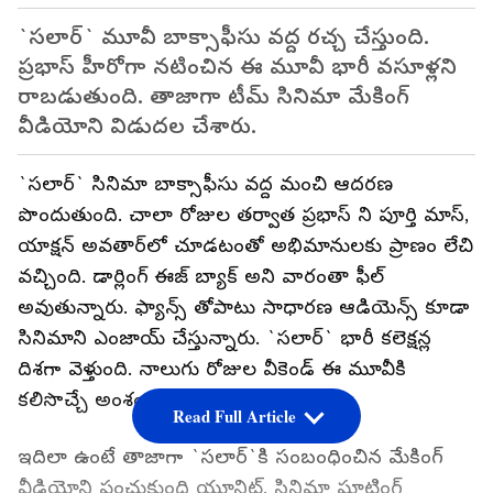
`సలార్‌` మూవీ బాక్సాఫీసు వద్ద రచ్చ చేస్తుంది.
ప్రభాస్‌ హీరోగా నటించిన ఈ మూవీ భారీ వసూళ్లని
రాబడుతుంది. తాజాగా టీమ్‌ సినిమా మేకింగ్‌
వీడియోని విడుదల చేశారు.
`సలార్‌` సినిమా బాక్సాఫీసు వద్ద మంచి ఆదరణ
పొందుతుంది. చాలా రోజుల తర్వాత ప్రభాస్‌ ని పూర్తి మాస్‌,
యాక్షన్‌ అవతార్‌లో చూడటంతో అభిమానులకు ప్రాణం లేచి
వచ్చింది. డార్లింగ్‌ ఈజ్‌ బ్యాక్‌ అని వారంతా ఫీల్‌
అవుతున్నారు. ఫ్యాన్స్ తోపాటు సాధారణ ఆడియెన్స్ కూడా
సినిమాని ఎంజాయ్‌ చేస్తున్నారు. `సలార్‌` భారీ కలెక్షన్ల
దిశగా వెళ్తుంది. నాలుగు రోజుల వీకెండ్‌ ఈ మూవీకి
కలిసొచ్చే అంశం.
Read Full Article
ఇదిలా ఉంటే తాజాగా `సలార్‌`కి సంబంధించిన మేకింగ్‌
వీడియోని పంచుకుంది యూనిట్‌. సినిమా షూటింగ్‌