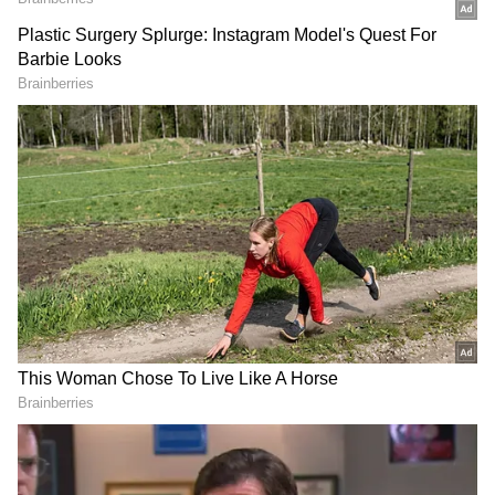
ఇక ప్రభాస్‌ హీరోగా రూపొందిన `సలార్‌`లో పృథ్వీరాజ్‌
సుకుమారన్‌ ముఖ్య పాత్ర పోషించారు. శృతి హాసన్‌
హీరోయిన్‌. హోంబలే ఫిల్మ్స్ నిర్మించింది. డిసెంబర్ 22న ఇది
RECOMMENDED STORIES
విడుదలైంది. స్నేహం ప్రధానంగా సినిమా తెరకెక్కింది. ఫ్రెండ్స్
గా ఉండే వరధ, దేవాలు త్రువులుగా మారే కథతో ఈ
మూవీని రూపొందించారు. ఎందుకు శత్రువులు అయ్యారనేది
రెండో పార్ట్ లో చూపించబోతున్నారు. దాన్ని `సలార్‌ః
శౌర్యంగ పర్వం` పేరుతో తెరకెక్కించనున్నారు.
Varanasi Leak: సింహాంలా
Toxic Trailer: ముహూర్తం
కదిలిన మహేష్‌ బాబు.. పూనకాలు
ఫిక్స్.. యశ్ 'టాక్సిక్' ట్రైలర్..
తెప్పిస్తోన్న `వారణాసి` లీక్
రిలీజ్ డేట్ ఎప్పుడంటే?
వీడియో