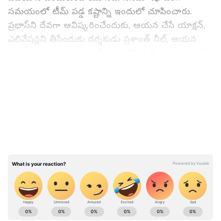
సమయంలో టీమ్‌ పడ్డ కష్టాన్ని ఇందులో చూపించారు.
ప్రభాస్‌ని దేవగా ఆవిష్కరించేందుకు, ఆయన చేసే యాక్షన్‌,
ఎలివేషన్లని తీసేందుకు దర్శకుడు ప్రశాంత్‌ నీల్‌, ఆయన
బృందం ఎంతగా కష్టపడ్డారో ఇందులో చూపించారు. అలాగే
ఖాన్సార్‌ సామ్రాజ్యం, వరధ పాత్ర, ప్రభాస్‌ యాక్షన్‌ ఎపిసోడ్లని
LATEST VIDEOS
ప్రధానంగా చూపించారు.
మరోవైపు ఖాన్సార్‌ కోట, అందులో చాలా మంది జనాలతో
షూటింగ్‌, కాటేరమ్మ యాక్షన్‌ ఎపిసోడ్‌, బీజీఎం కోసం
మ్యూజిక్‌ డైరెక్టర్‌ ఎంత కష్టపడారో ఇందులో చూపించారు.
మొత్తంగా `సలార్‌` విధ్వంసం వెనుక జరిగిన కథని ఈ
మేకింగ్‌ వీడియో రూపంలో విడుదల చేసింది టీమ్‌. ప్రస్తుతం
ఇది యూట్యూబ్‌లో ట్రెండ్‌ అవుతుంది. మూడు రోజుల్లో ఈ
మూవీ రూ.330కోట్ల వసూలు చేసిందని సమాచారం. కానీ
ABOUT THE AUTHOR
చిత్ర బృందం మాత్రం నాలుగు వందల కోట్లకుపైగా వసూళు