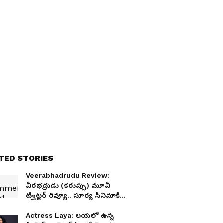
TED STORIES
Veerabhadrudu Review:
వీరభద్రుడు (కరుప్పు) మూవీ
ట్విట్టర్‌ రివ్యూ.. సూర్య సినిమాకి
దారుణమైన టాక్‌
Actress Laya: లయలో ఉన్న