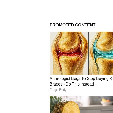
అందించిన 'చకిరి చకిరి', 'రాయ్ రాయ్ రా ర
ట్రెండ్ సెట్టర్స్‌గా మారాయి. గతంలో రిలీజ్ 
స్పందన వచ్చింది. ఈ సినిమా పాన్-ఇండియన