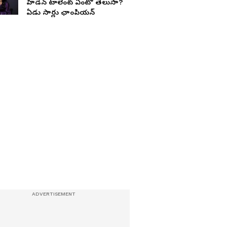
హిడెన్‌ టాలెంట్‌ ఏంటో తెలుసా?
ఏడు సార్లు ఛాంపియన్‌