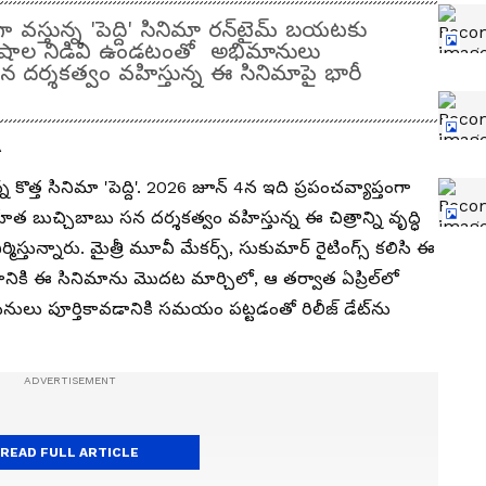
స్తున్న 'పెద్ది' సినిమా రన్‌టైమ్ బయటకు
ిషాల నిడివి ఉండటంతో అభిమానులు
న దర్శకత్వం వహిస్తున్న ఈ సినిమాపై భారీ
`
న కొత్త సినిమా 'పెద్ది'. 2026 జూన్ 4న ఇది ప్రపంచవ్యాప్తంగా
ీత బుచ్చిబాబు సన దర్శకత్వం వహిస్తున్న ఈ చిత్రాన్ని వృద్ధి
్మిస్తున్నారు. మైత్రీ మూవీ మేకర్స్, సుకుమార్ రైటింగ్స్ కలిసి ఈ
 నిజానికి ఈ సినిమాను మొదట మార్చిలో, ఆ తర్వాత ఏప్రిల్‌లో
పనులు పూర్తికావడానికి సమయం పట్టడంతో రిలీజ్ డేట్‌ను
READ FULL ARTICLE