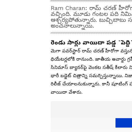
Ram Charan: రామ్ చరణ్ హీరోగా వ
వచ్చింది. మూడు గంటల పది నిమ
ఆశ్చర్యపోతున్నారు. బుచ్చిబాబు స
అంచనాలున్నాయి.
రెండు సార్లు వాయిదా పడ్డ `పెద్ది
మెగా పవర్‌స్టార్ రామ్ చరణ్ హీరోగా వస్తున్
థియేటర్లలోకి రానుంది. జాతీయ అవార్డు గ్రహ
సినిమాస్ బ్యానర్‌పై వెంకట సతీష్ కిలారు నిర
భారీ బడ్జెట్ చిత్రాన్ని సమర్పిస్తున్నాయి.
రిలీజ్ చేయాలనుకున్నారు. కానీ షూటింగ్ 
వాయిదా వేశారు.