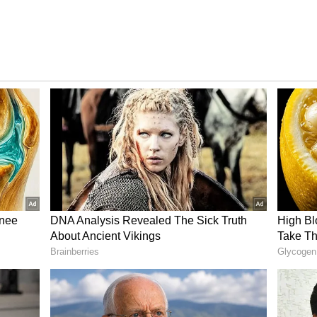
ా' పాటలు ఇప్పటికే ప్రపంచవ్యాప్తంగా సూపర్ హిట్‌గా నిలిచి
చేసిన ఫస్ట్ లుక్, టైటిల్ గ్లింప్స్‌కు కూడా సోషల్ మీడియాలో భారీ
్ స్థాయిలో ప్రేక్షకుల ముందుకు రానుంది.