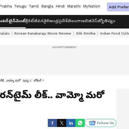
Prabha
Telugu
Tamil
Bangla
Hindi
Marathi
MyNation
Add Prefer
ంటర్‌టైన్‌మెంట్
క్రికెట్
జీవనశైలి
ఆంధ్రప్రదేశ్
తెలంగాణ
బిజినెస్
జ్యోతిష్యం
halalu
Korean Kanakaraju Movie Review
Silk Smitha
Indian Food Cult
ీక్‌.. వామ్మో మరో `పుష్ప 2` లోడింగ్‌ ?
న్‌టైమ్‌ లీక్‌.. వామ్మో మరో
Follow Us