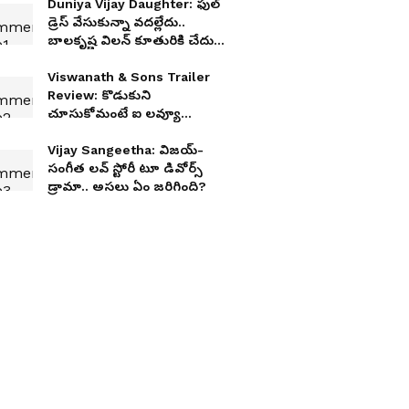
Duniya Vijay Daughter: ఫుల్
డ్రెస్ వేసుకున్నా వదల్లేదు..
బాలకృష్ణ విలన్ కూతురికి చేదు
అనుభవం అనుభవం
Viswanath & Sons Trailer
Review: కొడుకుని
చూసుకోమంటే ఐ లవ్యూ
చెప్పింది.. విశ్వనాథ్‌ అండ్‌ సన్స్
ట్రైలర్‌ ఎలా ఉందంటే
Vijay Sangeetha: విజయ్-
సంగీత లవ్ స్టోరీ టూ డివోర్స్
డ్రామా.. అసలు ఏం జరిగింది?