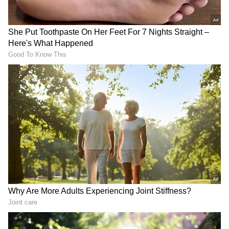
చేస్తున్నప్పుడే చిరంజీవికి
తెలుగమ్మాయి, పైగా అక్కినేని
పెళ్లయింది, రాంచరణ్ తో గోల్డెన్
కోడలు.. శోభితకి టాలీవుడ్‌లో నో
ఛాన్స్ మిస్ చేసుకున్నా
ఆఫర్స్, ఏం జరుగుతోంది ?
LATEST VIDEOS
చీరను నేసిన సీఎం చంద్రబాబు | CM
Chandrababu Chirala tour | Asianet
Telugu
బంగాళాఖాతంలో అల్పపీడనం...ఇక ఏపీలో
దంచుడే | Asianet News Telugu