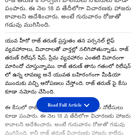
రాజ్ తరుణ్ కి నార్సింగ్ పోలీసులు నోటీసులు కూడా
పంపారు. ఈ నెల 18 వ తేదీలోగా విచారణకు హాజరు
కావాలని ఆదేశించారు. అంటే గురువారం రోజుతో
గడువు ముగిసింది.
యువ హీరో రాజ్ తరుణ్ ప్రస్తుతం తన పర్సనల్ లైఫ్
వ్యవహారాలు, వివాదాలతో వార్తల్లో నలిగిపోతున్నాడు. రాజ్
తరుణ్ రిలేషన్ షిప్, ప్రేమ వ్యవహారం ఎంతటి వివాదంగా
మారిందో చూస్తున్నాము. రాజ్ తరుణ్ తాను గతంలో రిలేషన్
లో ఉన్న లావణ్య అనే యువత బహిరంగంగా మీడియా
ముందుకు వచ్చి ఆరోపణలు చేస్తోంది. రాజ్ తరుణ్ పై కేసు
కూడా నమోదు చేసింది.
Read Full Article
ఈ కేసులో రాజ్ తరుణ్ కి నార్సింగ్ పోలీసులు నోటీసులు
కూడా పంపారు. ఈ నెల 18 వ తేదీలోగా విచారణకు హాజరు
కావాలని ఆదేశించారు. అంటే గురువారం రోజుతో గడువు
ముగిసింది. కానీ రాజ్ తరుణ్ విచారణకు హాజరు కాలేదు.