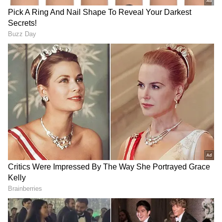
DOWNLOAD APP
విచారణకు కొత్త తేదీ నిర్ణయించి మరోసారి
నోటీసులని పోలీసులు పంపబోతున్నట్లు తెలుస్తోంది. లావణ్య
ప్రేమ వ్యవహారంలో రాజ్ తరుణ్ పీకల్లోతు కష్టాల్లో
చిక్కుకుపోయినట్లు అర్థం అవుతోంది.
RECOMMENDED STORIES