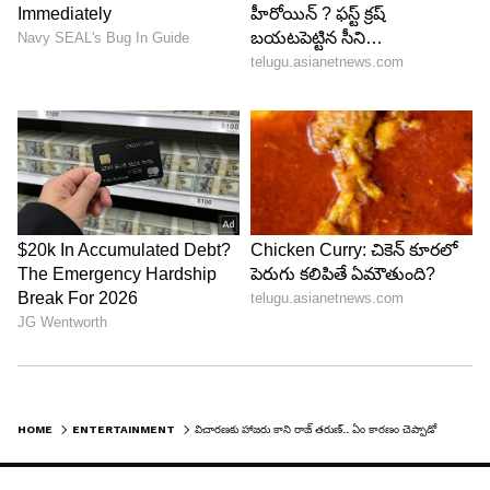
HOME
ENTERTAINMENT
విచారణకు హాజరు కాని రాజ్ తరుణ్.. ఏం కారణం చెప్పాడో తెలుసా..