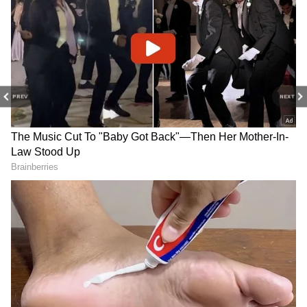
PREV
NEXT
Agadha: డర్టీ హరి తర్వాత
Toxic: టాక్సిక్ ట్రైలర్ రివ్యూ..
అందుకే గ్యాప్, అగధ బాక్సాఫీస్
వామ్మో ఇలా ఉందేంటి, యష్
హిట్ గ్యారెంటీ.. హీరో శ్రవణ్
మ్యాడ్నెస్ పీక్స్ అంతే.. పిల్లలు
కామెంట్స్
అస్సలు చూడకూడదు
MS Raju: మా నాన్నతో సినిమా
Sobhita Dhulipala: