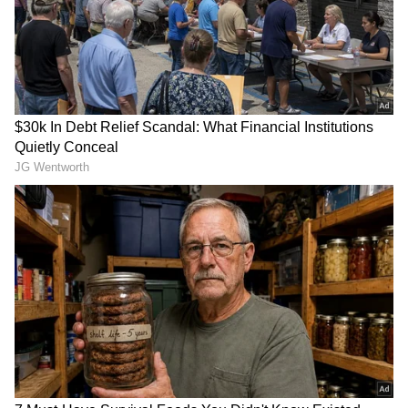
Savitri: తప్పంతా సావిత్రిదే..
Varun Tej: ఎన్టీఆర్ మాత్రమే
మహానటి మొండితనం గురించి,
కాదు.. కృష్ణ, చిరంజీవిపై కూడా..
రమాప్రభ చెప్పిన సంచలన
నందమూరి అభిమానుల ట్రోలింగ్
విషయాలు
కి వరుణ్ తేజ్ రిప్లై
LATEST VIDEOS
చీరాల పర్యటన లో స్వయంగా చీరను నేసిన
సీఎం చంద్రబాబు | CM Chandrababu
Chirala tour | Asianet Telugu
గుజరాత్‌లో వింత ఘటన అలల్లా ఎగసి
పడుతున్న బావి నీళ్లు | Virparada village |
Gujarat mysterious well