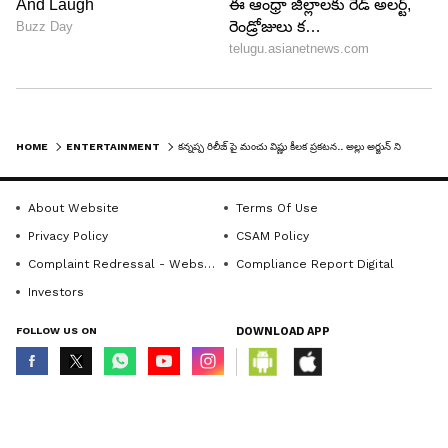
HOME
ENTERTAINMENT
కన్నప్ప రిలీజ్ పై మంచు విష్ణు కీలక ప్రకటన.. అల్లు అర్జున్ ని ఢీ కొడతాడా?
About Website
Terms Of Use
Privacy Policy
CSAM Policy
Complaint Redressal - Website
Compliance Report Digital
Investors
FOLLOW US ON
DOWNLOAD APP
© Copyright 2026 Asianxt Digital Technologies Private Limited (Formerly
known as Asianet News Media & Entertainment Private Limited) | All Rights
Reserved