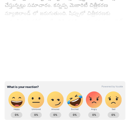
చేస్తున్నట్లు సమాచారం. కన్నప్ప మెజారిటీ చిత్రీకరణ
న్యూజిలాండ్ లో జరుగుతుంది. షిప్పులో చిత్రీకరణకు
కావలసిన ప్రాపర్టీస్ ఆ దేశానికి తరలించారు. కన్నప్ప బడ్జెట్
రూ. 60 కోట్లకు పైమాటే అంటున్నారు.
LATEST VIDEOS
ప్రస్తుతం మంచు విష్ణుకు ఉన్న మార్కెట్ రీత్యా ఆ స్థాయిలో
బిజినెస్ చేయడం, వసూళ్లు రాబట్టడం అంత సులభం కాదు.
బ్లాక్ బస్టర్ టాక్ వస్తే కానీ కన్నప్ప రికవరీ కాలేదు. ఇటీవల
కన్నప్ప టీజర్ విడుదల చేశారు. లొకేషన్స్, యాక్షన్
ఎపిసోడ్స్, మంచు విష్ణు గెటప్ ఆకట్టుకున్నాయి. ప్రభాస్ లుక్
కూడా సుచాయిగా రివీల్ చేశారు.
ABOUT THE AUTHOR
Sambi Reddy
SR
పది సంవత్సరాలకు పైగా జర్నలిజంలో ఉన్నారు. పొలిటికల్,