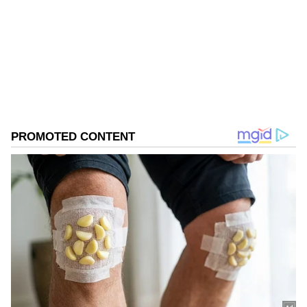
ఎంటర్టైన్మెంట్ విభాగాల్లో పలు ప్రముఖ సంస్థల్లో పని చేసిన
అనుభవం ఉంది. గత మూడేళ్లుగా ఏషియా నెట్ తెలుగు
ఎంటర్టైన్మెంట్ విభాగంలో సబ్ ఎడిటర్ గా బాధ్యతలు
ప్రభాస్
నిర్వహిస్తున్నారు.
Follow Us