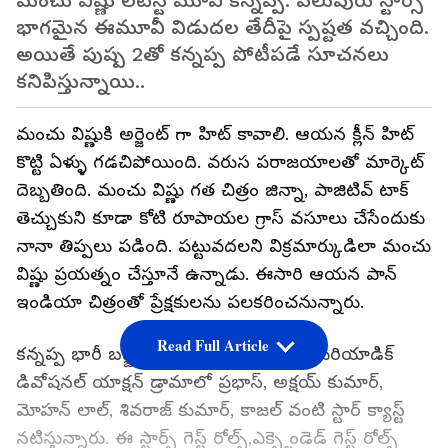
మంచు విష్ణు లేటెస్ట్ మూవీ కన్నప్ప. పలువురు స్టార్స్
భాగమైన ఈమూవీ విడుదల తేదీపై స్పష్టత వచ్చింది.
అయితే పుష్ప 2తో కన్నప్ప పోటీపడే సూచనలు
కనిపిస్తున్నాయి..
మంచు విష్ణుకి అర్జెంట్ గా హిట్ కావాలి. ఆయన క్లీన్ హిట్
కొట్టి ఏళ్ళు గడచిపోయింది. వరుస పరాజయాలతో మార్కెట్
దెబ్బతింది. మంచు విష్ణు గత చిత్రం జిన్నా, పాజిటివ్ టాక్
తెచ్చుకుని కూడా కోటి రూపాయల గ్రాస్ వసూలు చేసేందుకు
నానా తిప్పలు పడింది. పట్టువదలని విక్రమార్కుడిలా మంచు
విష్ణు ప్రయత్నం చేస్తూనే ఉన్నాడు. ఈసారి ఆయన పాన్
ఇండియా చిత్రంతో ప్రేక్షకులను పలకరించనున్నారు.
Read Full Article
కన్నప్ప భారీ బడ్జెట్ తో తెరకెక్కుతుంది. ఈ పీరియాడిక్
డివోషనల్ యాక్షన్ డ్రామాలో ప్రభాస్, అక్షయ్ కుమార్,
మోహన్ లాల్, శివరాజ్ కుమార్, కాజల్ వంటి స్టార్ క్యాస్ట్
నటిస్తున్నారు. ఈ స్టార్స్ గెస్ట్ రోల్స్,ఎక్స్టెండెడ్ గెస్ట్ రోల్స్