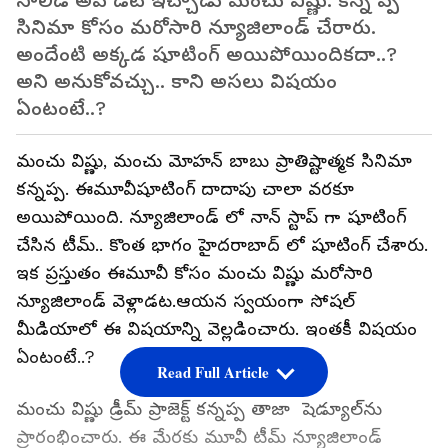
సాలిడ్ అప్ డేట్ ఇచ్చాడు మంచు విష్ణు. కన్న ప్ప
సినిమా కోసం మరోసారి న్యూజిలాండ్ చేరారు.
అందేంటి అక్కడ షూటింగ్ అయిపోయిందికదా..?
అని అనుకోవచ్చు.. కాని అసలు విషయం
ఏంటంటే..?
మంచు విష్ణు, మంచు మోహన్ బాబు ప్రాతిష్టాత్మక సినిమా
కన్నప్ప. ఈమూవీషూటింగ్ దాదాపు చాలా వరకూ
అయిపోయింది. న్యూజిలాండ్ లో నాన్ స్టాప్ గా షూటింగ్
చేసిన టీమ్.. కొంత భాగం హైదరాబాద్ లో షూటింగ్ చేశారు.
ఇక ప్రస్తుతం ఈమూవీ కోసం మంచు విష్ణు మరోసారి
న్యూజిలాండ్ వెళ్లాడట.ఆయన స్వయంగా సోషల్
మీడియాలో ఈ విషయాన్ని వెల్లడించారు. ఇంతకీ విషయం
ఏంటంటే..?
Read Full Article
మంచు విష్ణు డ్రీమ్ ప్రాజెక్ట్‌ కన్నప్ప తాజా షెడ్యూల్‌ను
ప్రారంభించారు. ఈ మేరకు మూవీ టీమ్ న్యూజిలాండ్