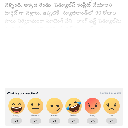
వెళ్ళింది. అక్కడ రెండు షెడ్యూల్‌స్ కంప్లీట్ చేయాలని
టార్గెట్ గా వెళ్లారు. ఇప్పటికే న్యూజిలాండ్‌లో 90 రోజుల
పాటు నిర్విరామంగా షూటింగ్ చేసి.. లాంగ్ ఫస్ట్ షెడ్యూల్‌ను
పూర్తి చేసిన సంగతి తెలిసిందే. ఫస్ట్ షెడ్యూల్ అయ్యాక
చిత్రయూనిట్ అంతా ఇండియాకు తిరిగి వచ్చింది. కాస్త
LATEST VIDEOS
గ్యాప్ తీసుకున్న 'కన్నప్ప' టీమ్ మళ్లీ ఇప్పుడు తాజా
షెడ్యూల్‌ను గ్రాండ్‌గా ప్రారంభించింది.
ABOUT THE AUTHOR
Mahesh Jujjuri