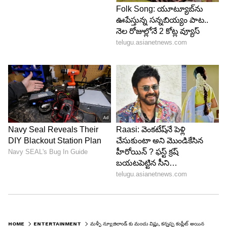
HOME
ENTERTAINMENT
మళ్ళీ న్యూజిలాండ్ కు మంచు విష్ణు, కన్నప్ప కంప్లీట్ అయినట్టేనా..?