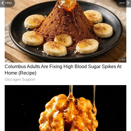
PREV
NEXT
OG-Varun Tej: ఓజీతో కొరియన్‌
Sobhita Dhulipala: పొలిటికల్
కనకరాజు పోలికపై వరుణ్‌ తేజ్‌
కామెంట్స్ తో దుమారం రేపిన
క్లారిటీ.. అసలు విషయం
శోభితా ధూళిపాళ, అక్కినేని
బయటపెట్టిన మెగా ప్రిన్స్
కోడలికి ఇచ్చిపడేస్తున్న నెటిజన్లు..
Varanasi Leak: సింహాంలా
Toxic Trailer: ముహూర్తం
కదిలిన మహేష్‌ బాబు.. పూనకాలు
ఫిక్స్.. యశ్ 'టాక్సిక్' ట్రైలర్..