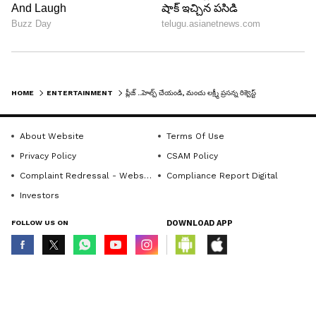
HOME
ENTERTAINMENT
ప్లీజ్ ..హెల్ప్ చేయండి, మంచు లక్ష్మీ ప్రసన్న రిక్వెస్ట్
About Website
Terms Of Use
Privacy Policy
CSAM Policy
Complaint Redressal - Website
Compliance Report Digital
Investors
FOLLOW US ON
DOWNLOAD APP
© Copyright 2026 Asianxt Digital Technologies Private Limited (Formerly
known as Asianet News Media & Entertainment Private Limited) | All Rights
Reserved