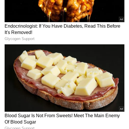
తెప్పిస్తోన్న `వారణాసి` లీక్
రిలీజ్ డేట్ ఎప్పుడంటే?
వీడియో
LATEST VIDEOS
ఫ్రిజ్ పై కవర్ వేస్తున్నారా? ఈ విషయం
తెలుసుకోలేదంటే ప్రాణాలకే ప్రమాదం |
Fridge Cover Warning
తమిళనాడు బడ్జెట్ విజయ్ ఆసక్తికర
కేటాయింపులు | Tamil Nadu CM Vijay
Mega Budget 2026