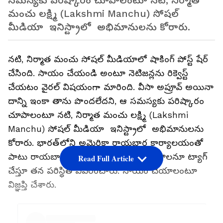
సమస్యకు పరిష్కారం చూపాలంటూ నటి, నిర్మాత
మంచు లక్ష్మి (Lakshmi Manchu) సోషల్‌
మీడియా ఇనిస్ట్రాలో అభిమానులను కోరారు.
నటి, నిర్మాత మంచు సోషల్‌ మీడియాలో షాకింగ్‌ పోస్ట్‌ షేర్‌
చేసింది. సాయం చేయండి అంటూ నెటిజన్లను రిక్వెస్ట్‌
చేయటం వైరల్ విషయంగా మారింది. వీసా అప్రూవ్‌ అయినా
దాన్ని ఇంకా తాను పొందలేదని, ఆ సమస్యకు పరిష్కారం
చూపాలంటూ నటి, నిర్మాత మంచు లక్ష్మి (Lakshmi
Manchu) సోషల్‌ మీడియా ఇనిస్ట్రాలో అభిమానులను
కోరారు. భారత్‌లోని అమెరికా రాయబార కార్యాలయంతో
పాటు రాయబారి ఎరిక్‌ గార్సెట్టి ఇనిస్ట్రా ఖాతాలనూ ట్యాగ్‌
Read Full Article
చేస్తూ తన పరిస్థితి వివరించారు. సాయం చేయాలంటూ
విజ్ఞప్తి చేశారు.