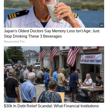
Viswanath & Sons Trailer
Vijay Sangeetha: విజయ్-
Review: కొడుకుని చూసుకోమంటే
సంగీత లవ్ స్టోరీ టూ డివోర్స్
ఐ లవ్యూ చెప్పింది.. విశ్వనాథ్‌
డ్రామా.. అసలు ఏం జరిగింది?
అండ్‌ సన్స్ ట్రైలర్‌ ఎలా ఉందంటే
LATEST VIDEOS
తెలుగు రాష్ట్రాల్లో మళ్లీ మొదలైన భారీ
వర్షాలు | AP & Telangana Rain Alert
Today
డాలర్లు వస్తాయి కానీ... అమెరికాలో అందరి
బతుకూ ఇదే! | US vs India Minimum
Wage | Asianet News Telugu