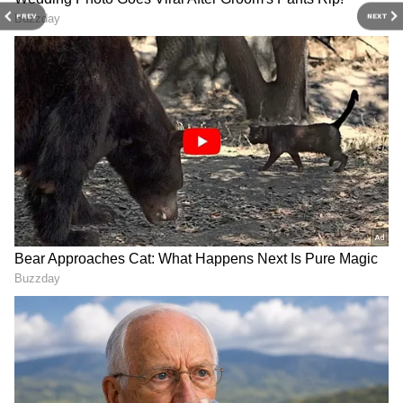
PREV
NEXT
RECOMMENDED STORIES
Varun Tej: ఎన్టీఆర్ మాత్రమే
Duniya Vijay Daughter: ఫుల్
కాదు.. కృష్ణ, చిరంజీవిపై కూడా..
డ్రెస్ వేసుకున్నా వదల్లేదు..
నందమూరి అభిమానుల ట్రోలింగ్
బాలకృష్ణ విలన్ కూతురికి చేదు
కి వరుణ్ తేజ్ రిప్లై
అనుభవం అనుభవం