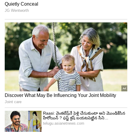
ఇంపాక్ట్ స్టార్ నవీన్ చంద్ర మరో అద్భుతమైన ఘనత
సాధించారు. ఈ ఏడాది దాదాసాహెబ్ ఫాల్కే ఫిల్మ్ ఫెస్టివల్‌లో
ఉత్తమ నటుడిగా అవార్డు అందుకున్నారు. "మంత్ ఆఫ్
మధు" సినిమాలోని ఆయన అద్భుతమైన నటనకు గాను ఈ
ప్రతిష్టాత్మకమైన పురస్కారం లభించింది. భారతీయ సినిమా
చరిత్రలో దిగ్గజాలైన దాదాసాహెబ్ ఫాల్కే ఫిలిం ఫెస్టివల్
పేరిట ఇవ్వబడే ఈ అవార్డు అందుకోవడం నవీన్ చంద్ర
సత్తా ఏంటో నిరూపించింది. ఈ మంత్ అఫ్ మధు అమెజాన్
ప్రైమ్ అలాగే ఆహలో స్ట్రీమింగ్ అవుతుంది.