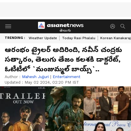
తెలుగు
TRENDING :
Weather Update
Today Rasi Phalalu
Korean Kanakaraj
ఆరంభం ట్రైలర్ అదిరింది, నవీన్ చంద్రకు
సత్కారం, తెలుగు తేజం కలశకి డాక్టరేట్‌,
ఓటీటీలో `మంజుమ్మల్‌ బాయ్స్`..
Author :
Mahesh Jujjuri
|
Entertainment
Updated :
May 02 2024, 02:20 PM IST