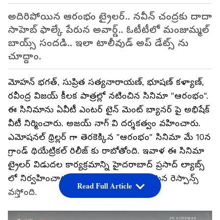
అదిరిపోయిన ఆరంభం ట్రైలర్.. నవీన్ చంద్రకు దాదా
సాహెబ్ ఫాల్కే పేరున అవార్డ్.. ఓటీటీలో మంజుమ్మల్
బాయ్స్ సందడి.. ఇలా టాలీవుడ్ అప్ డేట్స్ ను
చూద్దాం.
మోహన్ భగత్, సుప్రిత సత్యనారాయణ్, భూషణ్ కళ్యాణ్,
రవీంద్ర విజయ్ కీలక పాత్రల్లో నటించిన సినిమా "ఆరంభం".
ఈ సినిమాను ఏవీటీ ఎంటర్ టైన్ మెంట్ బ్యానర్ పై అభిషేక్
వీటీ నిర్మించారు. అజయ్ నాగ్ వి దర్శకత్వం వహించారు.
ఎమోషనల్ థ్రిల్లర్ గా తెరకెక్కిన "ఆరంభం" సినిమా మే 10న
గ్రాండ్ థియేట్రికల్ రిలీజ్ కు రాబోతోంది. ఇవాళ ఈ సినిమా
ట్రైలర్ విడుదల కార్యక్రమాన్ని హైదరాబాద్ ప్రసాద్ ల్యాబ్స్
లో నిర్వహించారు. ఈ ట్రైలర్ కు అద్భుతమైన రెస్పాన్స్
Read Full Article
వస్తోంది.