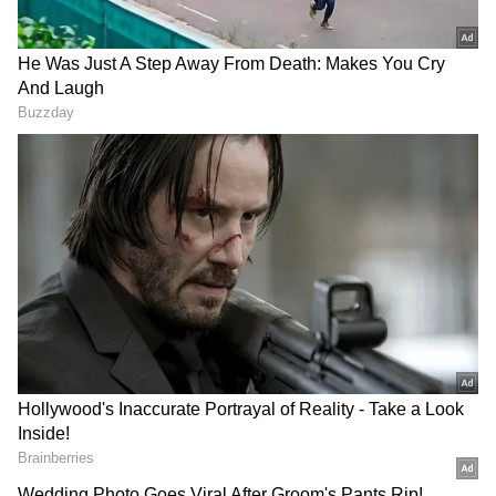
కన్నడ, మలయాళ భాషల్లో 'మంజుమ్మల్ బాయ్స్'
అందుబాటులో ఉండనుంది.
DOWNLOAD APP