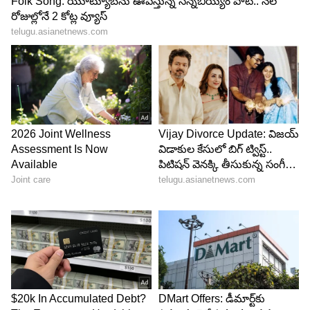
పుట్టగానే పరిమళించింది ఓ చిన్నారి గులాబీ...
వచ్చేటప్పుడు ఏమీ తీసుకురాము.. అనే నానుడిని
అలవోకగా పక్కకు నెట్టేసింది. ఆనందాలతో పాటు సకల
అవసరాలకు భరోసానిచ్చే కలశ ఫౌండేషన్ ని లోకానికి గిఫ్ట్
గా ఇచ్చింది. ఇంతకీ ఆ చిన్నారి ఎవరు? పుట్టుకతో
సాధించిన విజయాలు ఏమిటి? ప్రస్తుతం తను సాధించిన
విజయాలు, సాధించబోతున్న విజయాలు ఏ దశలో