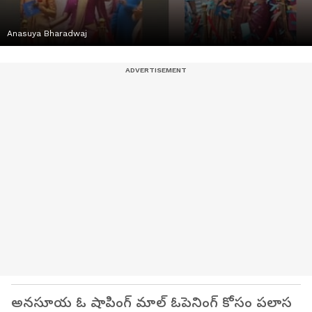
Anasuya Bharadwaj
అనసూయ ఓ షాపింగ్ మాల్ ఓపెనింగ్ కోసం పలాస