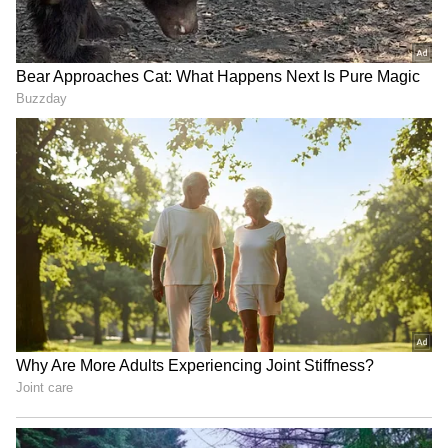
చూడాలంటే?
LATEST VIDEOS
గుజరాత్‌లో వింత ఘటన అలల్లా ఎగసి
పడుతున్న బావి నీళ్లు | Virparada village |
Gujarat mysterious well
బంగాళాఖాతంలో అల్పపీడనం...ఇక ఏపీలో
దంచుడే | Asianet News Telugu