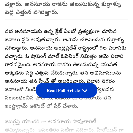
వెళ్లారు. అనసూయ రాకను తెలుసుకున్న కుర్రాళ్ళు
పెద్ద ఎత్తున పోటెత్తారు.
నటి అనసూయకు ఉన్న క్రేజ్ ఏంటో ప్రత్యక్షంగా చూసిన
జనాలు స్టన్ అవుతున్నారు. ఆమెను చూసేందుకు కుర్రాళ్ళు
ఎగబడ్డారు. అనసూయ ఆంధ్రప్రదేశ్ రాష్ట్రంలో గల పలాసకు
వచ్చారు. ఓ షాపింగ్ మాల్ ఓపెనింగ్ నిమిత్తం ఆమె పలాస
రావడమైంది. అనసూయ రాకను తెలుసుకున్న యువత
అక్కడకు పెద్ద ఎత్తున చేరుకున్నారు. తన అభిమానులను
అనసూయ తన స్పీచ్ తో అలరించారు. పలాస నగరం
జనాలతో నిండిపోయింది. ఇక తన పలాస పర్యటనకు
Read Full Article
సంబంధించిన ఫోటోలు, వీడియోలు అనసూయ తన
ఇంస్టాగ్రామ్ అకౌంట్ లో షేర్ చేశారు.
జబర్దస్త్ యాంకర్ గా అనసూయ పాపులారిటీ
తెచ్చుకున్నారు. అనంతరం నటిగా ఎదిగారు. హీరోయిన్ గా