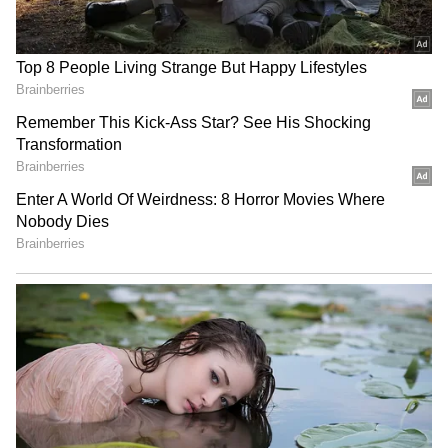
MS Raju: మా నాన్నతో సినిమా
Sobhita Dhulipala:
చేస్తున్నప్పుడే చిరంజీవికి
తెలుగమ్మాయి, పైగా అక్కినేని
పెళ్లయింది, రాంచరణ్ తో గోల్డెన్
కోడలు.. శోభితకి టాలీవుడ్‌లో నో
ఛాన్స్ మిస్ చేసుకున్నా
ఆఫర్స్, ఏం జరుగుతోంది ?
LATEST VIDEOS
చీరను నేసిన సీఎం చంద్రబాబు | CM
Chandrababu Chirala tour | Asianet
Telugu
బంగాళాఖాతంలో అల్పపీడనం...ఇక ఏపీలో
దంచుడే | Asianet News Telugu