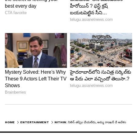
HOME
ENTERTAINMENT
NITHIN: నితిన్ తప్పేం చేయలేదు, అమ్మ రాజఖర్ దే ఆవేశం