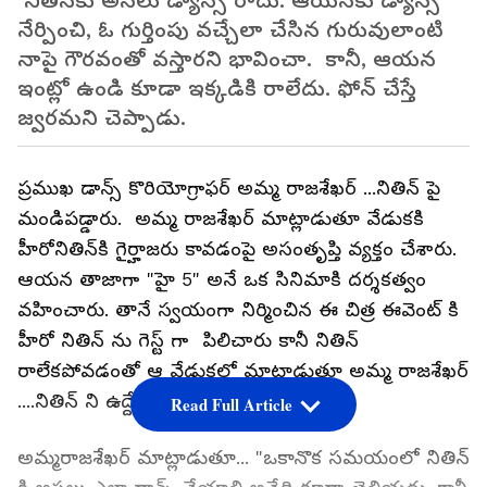
నితిన్‌కు అసలు డ్యాన్సే రాదు. ఆయనకు డ్యాన్స్
నేర్పించి, ఓ గుర్తింపు వచ్చేలా చేసిన గురువులాంటి
నాపై గౌరవంతో వస్తారని భావించా. కానీ, ఆయన
ఇంట్లో ఉండి కూడా ఇక్కడికి రాలేదు. ఫోన్‌ చేస్తే
జ్వరమని చెప్పాడు.
ప్రముఖ డాన్స్ కొరియోగ్రాఫర్ అమ్మ రాజశేఖర్ ...నితిన్ పై
మండిపడ్డారు. అమ్మ రాజశేఖర్‌ మాట్లాడుతూ వేడుకకి
హీరోనితిన్‌కి గైర్హాజరు కావడంపై అసంతృప్తి వ్యక్తం చేశారు.
ఆయన తాజాగా "హై 5" అనే ఒక సినిమాకి దర్శకత్వం
వహించారు. తానే స్వయంగా నిర్మించిన ఈ చిత్ర ఈవెంట్ కి
హీరో నితిన్ ను గెస్ట్ గా పిలిచారు కానీ నితిన్
రాలేకపోవడంతో ఆ వేడుకలో మాట్లాడుతూ అమ్మ రాజశేఖర్
....నితిన్ ని ఉద్దేశించి ఆవేశంగా మాట్లాడారు.
Read Full Article
అమ్మరాజశేఖర్ మాట్లాడుతూ... "ఒకానొక సమయంలో నితిన్