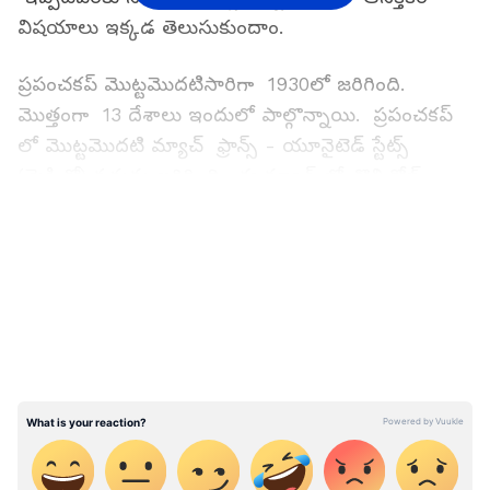
విషయాలు ఇక్కడ తెలుసుకుందాం.
ప్రపంచకప్ మొట్టమొదటిసారిగా 1930లో జరిగింది.
మొత్తంగా 13 దేశాలు ఇందులో పాల్గొన్నాయి. ప్రపంచకప్
లో మొట్టమొదటి మ్యాచ్ ఫ్రాన్స్ - యూనైటెడ్ స్టేట్స్
(మెక్సికో) నడుమ జరిగింది. ఈ మ్యాచ్ లో తొలి గోల్
కొట్టింది ఫ్రాన్స్ కు చెందిన లూసిన్ లారెంట్. 1930 జులై
LATEST VIDEOS
13న లారెంట్..
ఐదు ఫీట్ల 3 ఇంచులుండే లూసిన్ .. ఈ మ్యాచ్ లో తన
ఆటతో ఫ్రాన్స్ గెలుపులో కీలక పాత్ర పోషించాడు. ఈ
మ్యాచ్ లో ఫ్రాన్స్ 4-1 తేడాతో మెక్సికోను ఓడించింది. తన
ఫస్ట్ గోల్ పై ఓ సందర్భంలో లూసిన్ మాట్లాడుతూ.. ‘నేను
ప్రపంచకప్ లో తొలి గోల్ కొట్టినప్పుడు మేమందరం
అభినందించుకున్నాం. కానీ ఇప్పటిలాగా ఒకరి మీద ఒకరం