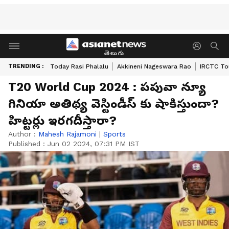
తెలుగు
TRENDING :
Today Rasi Phalalu
Akkineni Nageswara Rao
IRCTC To
T20 World Cup 2024 : పపువా న్యూ
గినియా అతిథ్య వెస్టిండీస్ కు షాకిస్తుందా?
హిట్ట‌ర్లు ఇర‌గ‌దీస్తారా?
Author :
Mahesh Rajamoni
|
Sports
Published :
Jun 02 2024, 07:31 PM IST