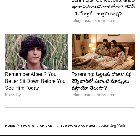
HOME
SPORTS
CRICKET
T20 WORLD CUP 2024 : పపువా న్యూ గినియా అతిథ్య వెస్టిండీస్ కు షాకిస్తుందా? హిట్ట‌ర్లు ఇర‌గ‌దీస్తారా?