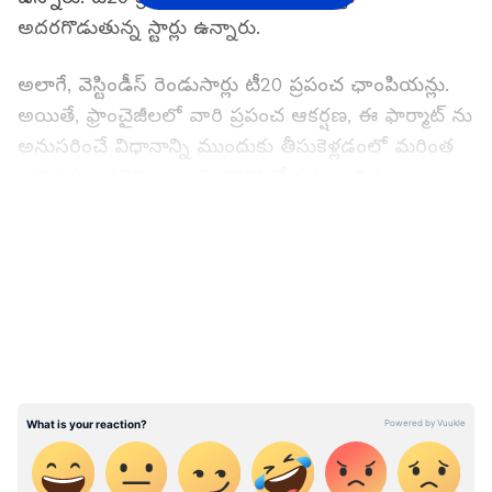
అద‌ర‌గొడుతున్న స్టార్లు ఉన్నారు.
అలాగే, వెస్టిండీస్ రెండుసార్లు టీ20 ప్రపంచ ఛాంపియన్లు.
అయితే, ఫ్రాంచైజీలలో వారి ప్రపంచ ఆకర్షణ, ఈ ఫార్మాట్ ను
అనుసరించే విధానాన్ని ముందుకు తీసుకెళ్లడంలో మ‌రింత
ఆధిపత్యం కలిగి ఉండాలి. 2024లో సహ ఆతిథ్య జట్టుగా
ప్రపంచ ర్యాంకింగ్స్ లో తమ స్థానం ఉన్నప్పటికీ తమకు
LATEST VIDEOS
ఉన్న ఖ్యాతిని ఎందుకు మోస్తున్నామో నిరూపించుకోవాలని
మరోసారి భావిస్తోంది. వీరికి పోటీగా పపువా న్యూగినియా
పెద్ద ప్రత్యర్థి కాదు కానీ, విండీస్ ఒక్కోసారి బోల్తాకొట్టిన
సంద‌ర్భాలు చాలానే ఉన్నాయి.
"భార‌త్-పాకిస్తాన్ మ్యాచ్ అంచనాలు-హైప్ భయాన్ని
క‌లిగిస్తున్నాయి.."