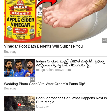
INDIA VS IRELAND: టీ20 వ‌ర‌ల్డ్ కప్ 2024లో ఐర్లాండ్
తో తొలి పోరుకు సై.. భార‌త్ రికార్డులు ఇవే