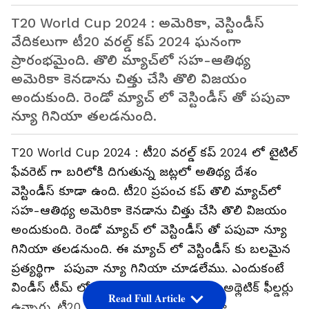
T20 World Cup 2024 : అమెరికా, వెస్టిండీస్
వేదిక‌లుగా టీ20 వ‌ర‌ల్డ్ క‌ప్ 2024 ఘ‌నంగా
ప్రారంభమైంది. తొలి మ్యాచ్‌లో సహ-ఆతిథ్య
అమెరికా కెనడాను చిత్తు చేసి తొలి విజ‌యం
అందుకుంది. రెండో మ్యాచ్ లో వెస్టిండీస్ తో పపువా
న్యూ గినియా త‌ల‌డ‌నుంది.
T20 World Cup 2024 : టీ20 వ‌ర‌ల్డ్ క‌ప్ 2024 లో టైటిల్
ఫేవ‌రెట్ గా బ‌రిలోకి దిగుతున్న జ‌ట్ల‌లో అతిథ్య దేశం
వెస్టిండీస్ కూడా ఉంది. టీ20 ప్ర‌పంచ క‌ప్ తొలి మ్యాచ్‌లో
సహ-ఆతిథ్య అమెరికా కెనడాను చిత్తు చేసి తొలి విజ‌యం
అందుకుంది. రెండో మ్యాచ్ లో వెస్టిండీస్ తో పపువా న్యూ
గినియా త‌ల‌డ‌నుంది. ఈ మ్యాచ్ లో వెస్టిండీస్ కు బ‌ల‌మైన
ప్ర‌త్య‌ర్థిగా పపువా న్యూ గినియా చూడ‌లేము. ఎందుకంటే
విండీస్ టీమ్ లో బిగ్ హిట్టర్లు.. ఫాస్ట్ బౌలర్లు, అథ్లెటిక్ ఫీల్డర్లు
Read Full Article
ఉన్నారు. టీ20 క్రికెట్ లో త‌మ‌దైన ముద్ర‌వేస్తూ