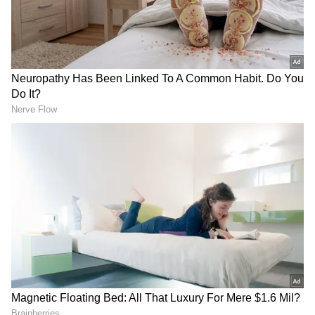
గినియా లో పెద్ద‌పెద్ద స్లార్లు లేక‌పోవ‌చ్చు కానీ ప్ర‌పంచ
వేదిక‌ల‌పై అనుభవం వారికి ఆందోళన కలిగించే విషయం
కాదు. సమూహంలోని మరో అసోసియేట్ ఉగాండాపై పైచేయి
సాధించ‌డానికి చేసిన కృషి గుర్తుచేసుకోవాలి. ఊహించ‌ని
విధంగా ఒక‌వేళ పపువా న్యూ గినియా మ్యాజిక్ చేస్తే
DOWNLOAD APP
వెస్టిండీస్ తదుపరి రౌండ్ కు అర్హత అవకాశాలను చాలా
ప్రమాదకరంగా మారుస్తుంది. బీజీ ఐపీఎల్ షెడ్యూల్
నేపథ్యంలో చాలా మంది ఆటగాళ్లు టోర్నమెంట్లోకి
వస్తున్నారు. ఆ అనుభవం వారిని మంచి స్థానంలో
ఉంచినప్పటికీ, స్వదేశంలో నెమ్మదిగా ఆడే పరిస్థితులకు
త్వరగా అలవాటు పడాలి.
పిచ్ ఎలా ఉంటుంది?