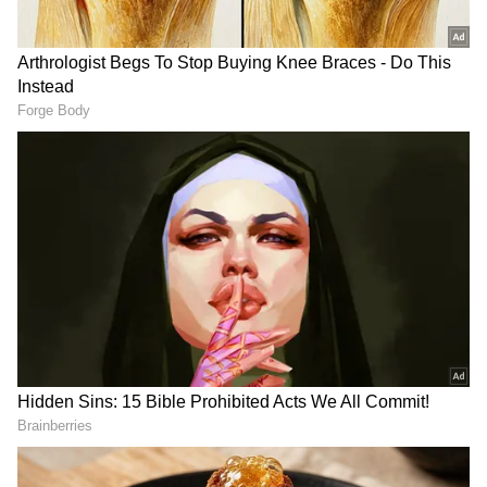
DOWNLOAD APP
RECOMMENDED STORIES
ఈ నేపథ్యంలో ఐసీసీ సీఈవో జియోఫ్ అల్లార్డిస్