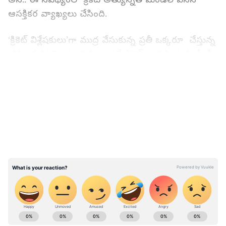
ఆసక్తికర వ్యాఖ్యలు చేసింది.
‘క్రికెట్ విశ్లేషకులు’గా ముద్ర వేసుకున్న ప్రతీ ఒక్కరూ చేస్తున్న
చర్చ (రచ్చ) పై స్పందిస్తూ.. ‘వన్డే క్రికెట్ కు వచ్చిన ముప్పేమీ
లేదు. రాబోయే ఫ్యూచర్ టూర్ ప్రోగ్రామ్ (ఎఫ్టీపీ) లో భాగంగా
LATEST VIDEOS
ఇప్పటికే అన్ని దేశాలు వన్డే సిరీస్ లను కూడా షెడ్యూల్
చేసుకున్నాయి..’ అని కుండబద్దలు కొట్టింది.
ఇంగ్లాండ్ టెస్టు జట్టు సారథి బెన్ స్టోక్స్ భారత్ తో వన్డే
సిరీస్ ముగిశాక తాను వన్డేల నుంచి తప్పుకుంటున్నట్టు
సంచలన ప్రకటన చేశాడు. అతడు రిటైర్మెంట్
ప్రకటించినప్పట్నుంచి మొదలు.. రవిశాస్త్రి, వసీం అక్రమ్,
షాహిద్ అఫ్రిది, ఉస్మాన్ ఖవాజా, ఆకాశ్ చోప్రా వంటి తాజా
మాజీ ఆటగాళ్లంతా వన్డేలకు ఇక చరమగీతం
ABOUT THE AUTHOR
పాడాల్సిందేనని కామెంట్స్ చేస్తున్నారు.