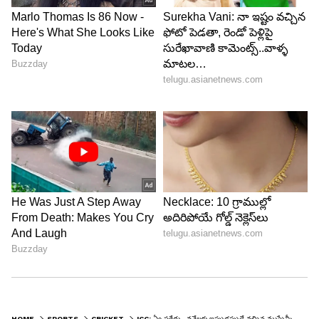
HOME
SPORTS
CRICKET
ICC: ఏం పర్లేదు.. వన్డేలకు ఇప్పుడప్పుడే వచ్చిన ముప్పేమీ లేదు : ఐసీసీ కీలక వ్యాఖ్యలు