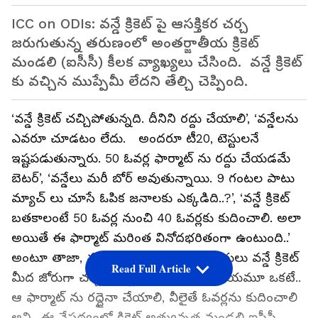
ICC on ODIs: వన్డే క్రికెట్ పై ఆసక్తికర చర్చ
జరుగుతున్న తరుణంలో అంతర్జాతీయ క్రికెట్
మండలి (ఐసీసీ) కీలక వ్యాఖ్యలు చేసింది. వన్డే క్రికెట్
కు వచ్చిన ముప్పేమీ లేదని తేల్చి చెప్పింది.
‘వన్డే క్రికెట్ చచ్చిపోతున్నది. దీనిని రద్దు చేయాలి’, ‘వన్డేలను
ఎవరూ చూడటం లేదు. అందరూ టీ20, టెస్టులనే
ఇష్టపడుతున్నారు. 50 ఓవర్ల ఫార్మాట్ ను రద్దు చేయడమే
బెటర్’, ‘వన్డేలు మరీ బోర్ అవుతున్నాయి. 9 గంటల పాటు
మ్యాచ్ లు చూసే ఓపిక జనాలకు ఎక్కడిది..?’, ‘వన్డే క్రికెట్
బతకాలంటే 50 ఓవర్ల నుంచి 40 ఓవర్లకు కుదించాలి. అలా
అయితే ఈ ఫార్మాట్ మరింత వినోదభరితంగా ఉంటుంది..’
అంటూ తాజా, మాజీ క్రికెటర్లు, క్రికెట్ పండితులు వన్డే క్రికెట్
Read Full Article
మీద జోరుగా చర్చిస్తున్నారు. అందరీ అభిప్రాయమూ ఒకటే..
ఆ ఫార్మాట్ ను రద్దైనా చేయాలి, వీలైతే ఓవర్లను కుదించాలి
అని.. ఈ నేపథ్యంలో క్రికెట్ అత్యున్నత మండలి ఐసీసీ