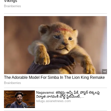
1 జూన్ 2001 నుండి 31 ఆగస్టు 2014 వరకు రూ.6500
1 సెప్టెంబర్ 2014 నుండి రూ.15000.
ఇక స్టాక్ మార్కెట్ రోజుకో కొత్త శిఖరాలను కైవసం
చేసుకుంటూ ముందుకు సాగుతోంది. రాబోయే యూనియన్