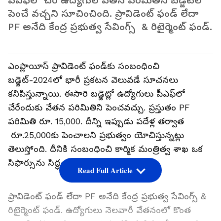
పీఎఫ్‌లో చేరే ఉద్యోగుల వేతన పరిమితిని బడ్జెట్‌లో
పెంచే వచ్చని సూచించింది. ప్రావిడెంట్ ఫండ్ లేదా
PF అనేది కేంద్ర ప్రభుత్వ సేవింగ్స్ & రిటైర్మెంట్ ఫండ్.
ఎంప్లాయీస్ ప్రావిడెంట్ ఫండ్‌కు సంబంధించి
బడ్జెట్‌-2024లో భారీ ప్రకటన వెలువడే సూచనలు
కనిపిస్తున్నాయి. ఈసారి బడ్జెట్లో ఉద్యోగులు పీఎఫ్‌లో
చేరేందుకు వేతన పరిమితిని పెంచవచ్చు. ప్రస్తుతం PF
పరిమితి రూ. 15,000. దీన్ని ఇప్పుడు పదేళ్ల తర్వాత
రూ.25,000కు పెంచాలని ప్రభుత్వం యోచిస్తున్నట్లు
తెలుస్తోంది. దీనికి సంబంధించి కార్మిక మంత్రిత్వ శాఖ ఒక
సిఫార్సును సిద్ధం చేసినట్లుగా సమాచారం.
Read Full Article
ప్రావిడెంట్ ఫండ్ లేదా PF అనేది కేంద్ర ప్రభుత్వ సేవింగ్స్ &
రిటైర్మెంట్ ఫండ్. ఉద్యోగులు నెలవారీ వేతనంలో కొంత