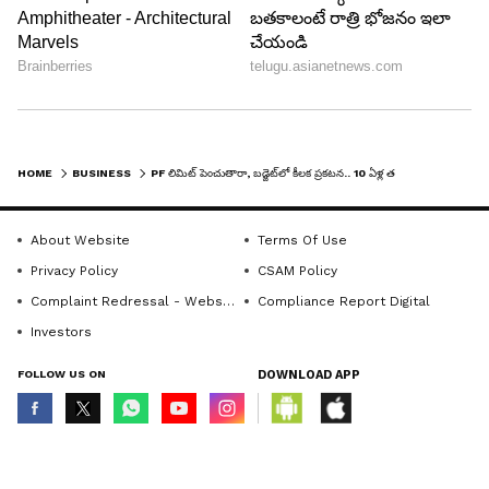
HOME
BUSINESS
PF లిమిట్ పెంచుతారా, బడ్జెట్‌లో కీలక ప్రకటన.. 10 ఏళ్ల తరువాత మళ్లీ ..
About Website
Terms Of Use
Privacy Policy
CSAM Policy
Complaint Redressal - Website
Compliance Report Digital
Investors
FOLLOW US ON
DOWNLOAD APP
© Copyright 2026 Asianxt Digital Technologies Private Limited (Formerly
known as Asianet News Media & Entertainment Private Limited) | All Rights
Reserved