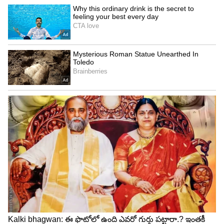
బడ్జెట్ ప్రకటనల ప్రభావం స్టాక్ మార్కెట్‌పై ఉంటుందనే
దానిపై ఇన్వెస్టర్లు ఓ కన్నేసి ఉన్నారు. ప్రభుత్వ వ్యయం,
కంపెనీల పనితీరు మెరుగ్గా ఉండటంతో ఈ ఏడాది స్టాక్
మార్కెట్లు 20 శాతం లాభపడతాయని నిపుణులు
చెబుతున్నారు.
రానున్న బడ్జెట్‌లో వినియోగదారుల వ్యయాన్ని ప్రోత్సహించే
ప్రతిపాదనలు ఉంటాయని అంచనా. దీంతోపాటు బడ్జెట్‌లో
మౌలిక సదుపాయాల కల్పనకు మరిన్ని ప్రకటనలు వచ్చే
అవకాశం ఉంది. ఈ రెండూ స్టాక్ మార్కెట్లు పుంజుకోవడానికి
దోహదపడతాయని నేషనల్ మీడియా బ్లూమ్ బర్గ్
నిర్వహించిన సర్వేలో వెల్లడైంది. ఈ ఏడాది చివరి నాటికి
నిఫ్టీ 26,000 పాయింట్లను దాటుతుందని నిపుణులు
అంచనా వేస్తున్నారు. అయితే ఇప్పటి వరకు నిఫ్టీ 12 శాతం
లాభపడింది.