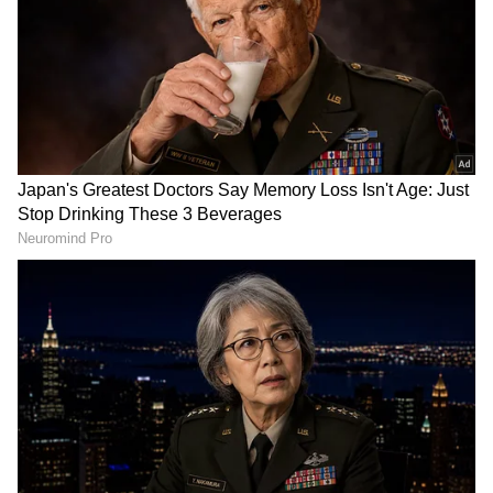
పేమెంట్స్‌పై ఛార్జీలు.? క్లారిటీ
యూజ‌ర్ల‌కు పండ‌గే.. రూ. 550కే 15
ఇచ్చిన‌ ఫోన్‌పే సీఈవో
ఓటీటీ యాప్‌లు
LATEST VIDEOS
లాల్ దర్వాజా బోనాల ఉత్సవాల్లో కేటీఆర్ |
KTR | Lal Darwaza Bonalu
Celebrations
Peddi Sudarshan Reddy కుటుంబానికి
రూ.2.25 కోట్ల ఆర్థిక సాయం | KCR |
Asianet News Telugu