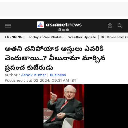
తెలుగు
TRENDING :
Today's Rasi Phalalu
Weather Update
DC Movie Box Of
అతని చనిపోయాక ఆస్తులు ఎవరికి
చెందుతాయి..? వీలునామా మార్చిన
ప్రపంచ కుబేరుడు
Author :
Ashok Kumar
|
Business
Published :
Jul 02 2024, 09:31 AM IST