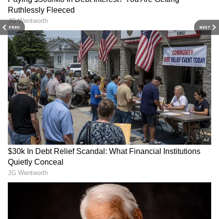
PREV
NEXT
బ‌కెట్ వాట‌ర్ హీట‌ర్‌.. ఇంట్లో చిన్న
PhonePe: ఇకపై ఫోన్‌పేలో
పిల్ల‌లు ఉన్న వారికి ఇది బెస్ట్
ఫిక్స‌డ్ డిపాజిట్, ఆర్డీ ఆప్ష‌న్‌..
ప్రొడక్ట్, ఎలా పనిచేస్తుందంటే?
రోజుకు రూ. 100 పెట్టుబ‌డి
పెట్టొచ్చు
UPI Payments: యూపీఐ
Recharge plan: జియో