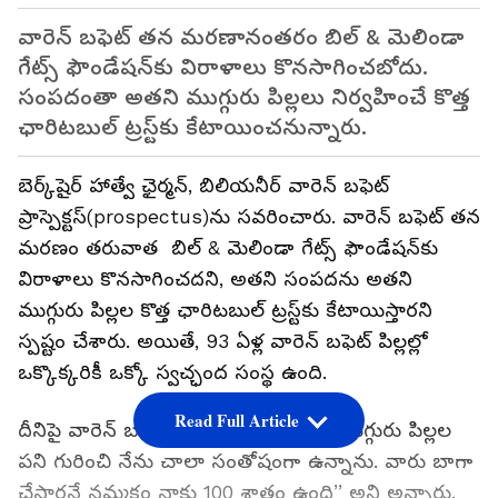
వారెన్ బఫెట్ తన మరణానంతరం బిల్ & మెలిండా
గేట్స్ ఫౌండేషన్‌కు విరాళాలు కొనసాగించబోదు.
సంపదంతా అతని ముగ్గురు పిల్లలు నిర్వహించే కొత్త
ఛారిటబుల్ ట్రస్ట్‌కు కేటాయించనున్నారు.
బెర్క్‌షైర్ హాత్వే ఛైర్మన్, బిలియనీర్ వారెన్ బఫెట్
ప్రాస్పెక్టస్‌(prospectus)ను సవరించారు. వారెన్ బఫెట్ తన
మరణం తరువాత బిల్ & మెలిండా గేట్స్ ఫౌండేషన్‌కు
విరాళాలు కొనసాగించదని, అతని సంపదను అతని
ముగ్గురు పిల్లల కొత్త ఛారిటబుల్ ట్రస్ట్‌కు కేటాయిస్తారని
స్పష్టం చేశారు. అయితే, 93 ఏళ్ల వారెన్ బఫెట్ పిల్లల్లో
ఒక్కొక్కరికీ ఒక్కో స్వచ్ఛంద సంస్థ ఉంది.
Read Full Article
దీనిపై వారెన్ బఫెట్ మాట్లాడుతూ .. ‘‘నా ముగ్గురు పిల్లల
పని గురించి నేను చాలా సంతోషంగా ఉన్నాను. వారు బాగా
చేస్తారనే నమ్మకం నాకు 100 శాతం ఉంది’’ అని అన్నారు.