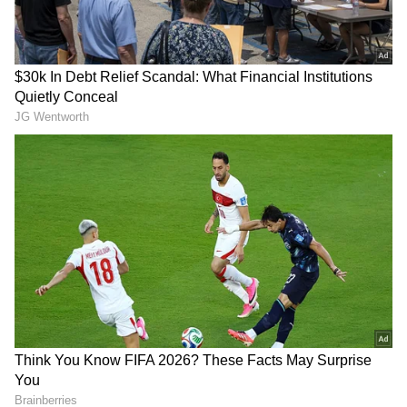
DOWNLOAD APP
వాట్సాప్‌ను లేటెస్ట్ వెర్షన్‌కి అప్‌డేట్ చేయడం వల్ల తమ
డేటా సురక్షితంగా ఉంటుందని ఎవరైనా భావిస్తే, అది
RECOMMENDED STORIES