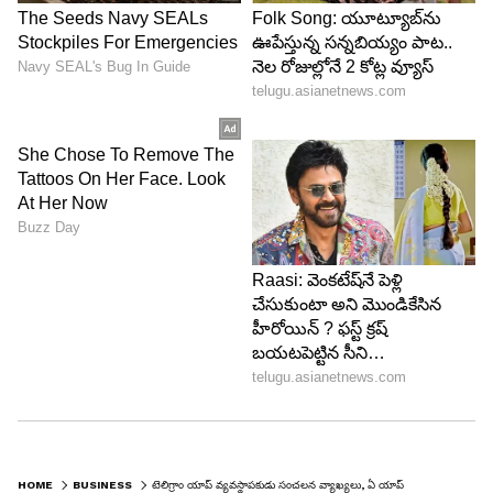
HOME
BUSINESS
టెలిగ్రాం యాప్ వ్యవస్థాపకుడు సంచలన వ్యాఖ్యలు, ఏ యాప్ అయినా వాడండి, కానీ వాట్సప్ కు దూరంగా ఉండండి..