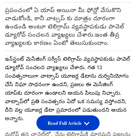
ప్రపంచంలో ఏ యాప్ అయినా మీ ఫోన్లో వేసుకొని
వాడుకోండి, కానీ వాట్సప్ కు మాత్రం దూరంగా
ఉండండి అంటూ టెలిగ్రామ్ వ్యవస్థాపకుడు పావెల్
డ్యూరోవ్ సంచలన వ్యాఖ్యలు చేశారు.ఇంత తీవ్ర
వ్యాఖ్యలకు కారణం ఏంటో తెలుసుకుందాం.
ఇన్‌స్టంట్ మెసేజింగ్ సర్వీస్ టెలిగ్రామ్ వ్యవస్థాపకుడు పావెల్
డ్యూరోవ్ సంచలన వ్యాఖ్యలు చేశారు. గత 13
సంవత్సరాలుగా వాట్సాప్ యూజర్ల డేటాను దుర్వినియోగం
చేసే నిఘా సాధనంగా ఉందని, ప్రజలు ఈ మెసేజింగ్
యాప్‌కు దూరంగా ఉండాలని ఆయన పిలుపు నిచ్చారు.
వాట్సాప్‌లో ప్రతి సంవత్సరం ఏదో ఒక సమస్య వస్తోందని,
దీని వల్ల యూజర్ల డేటా ప్రమాదంలో పడుతుందని ఆయన
అన్నారు.
Read Full Article
దురోవ్ తన ఛానెల్‌లో, 'నేను టెలిగ్రామ్‌కి మారమని ప్రజలను