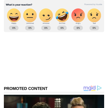
కోల్‌కతా, జైపూర్, జలంధర్, అమృత్‌సర్, అహ్మదాబాద్,
సూరత్, ఇండోర్, లక్నో, మీరట్, నాసిక్, ఘజియాబాద్,
తుంకూరు, విజయవాడ, విశాఖపట్నం, గుంటూరు,
హుబ్లీలలో ఒక్కో కేంద్రం ఉంది.
ABOUT THE AUTHOR
Krishna Adhitya
KA
వ్యాపారం
Follow Us