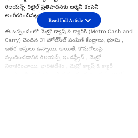
రిలయన్స్ రిటైల్ ప్రతిపాదనకు జర్మనీ కంపెనీ
అంగీకరించినట్లు సమాచారం.
Read Full Article
ఈ ఒప్పందంలో మెట్రో క్యాష్ & క్యారీకి (Metro Cash and
Carry) చెందిన 31 హోల్‌సేల్ పంపిణీ కేంద్రాలు, భూమి ,
ఇతర ఆస్తులు ఉన్నాయి. అయితే, కొనుగోలుపై
స్పందించడానికి రిలయన్స్ ఇండస్ట్రీస్ , మెట్రో
నిరాకరించాయి. భారతదేశం , మెట్రో క్యాష్ & క్యారీ
వ్యాపారాన్ని కొనుగోలు చేయడం వలన రిలయన్స్ రిటైల్
తన వ్యాపారాన్ని మరింత విస్తరించడానికి
LATEST VIDEOS
సహాయపడుతుంది. మెట్రో 34 దేశాల్లో కార్యకలాపాలు
నిర్వహిస్తోంది. 2003లో భారత మార్కెట్లోకి ప్రవేశించింది.
మెట్రో క్యాష్ & క్యారీకి బెంగళూరులో 6, హైదరాబాద్‌లో 4,
ముంబై , న్యూఢిల్లీలో ఒక్కొక్కటి 2 స్టోర్‌లు ఉన్నాయి.