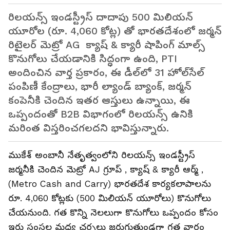
రిలయన్స్ ఇండస్ట్రీస్ దాదాపు 500 మిలియన్
యూరోల (రూ. 4,060 కోట్ల) తో భారతదేశంలో జర్మన్
రిటైలర్ మెట్రో AG క్యాష్ & క్యారీ షాపింగ్ మాల్స్
కొనుగోలు చేయడానికి సిద్ధంగా ఉంది, PTI
అందించిన వార్త ప్రకారం, ఈ డీల్‌లో 31 హోల్‌సేల్
పంపిణీ కేంద్రాలు, భారీ ల్యాండ్ బ్యాంక్‌, జర్మన్
కంపెనీకి చెందిన ఇతర ఆస్తులు ఉన్నాయి, ఈ
ఒప్పందంతో B2B విభాగంలో రిలయన్స్ ఉనికి
మరింత విస్తరించగలదని భావిస్తున్నారు.
ముకేశ్ అంబానీ నేతృత్వంలోని రిలయన్స్ ఇండస్ట్రీస్
జర్మనీకి చెందిన మెట్రో AJ గ్రూప్ , క్యాష్ & క్యారీ ఆర్మ్ ,
(Metro Cash and Carry) భారతదేశ కార్యకలాపాలను
రూ. 4,060 కోట్లకు (500 మిలియన్ యూరోలు) కొనుగోలు
చేయనుంది. గత కొన్ని నెలలుగా కొనుగోలు ఒప్పందం కోసం
ఇరు సంస్థల మధ్య చర్చలు జరుగుతుండగా గత వారం