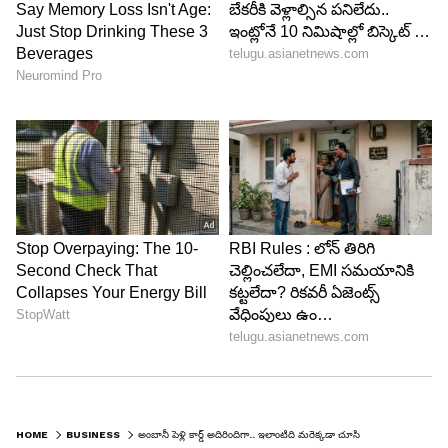
HOME
BUSINESS
అంబానీ పెళ్లి కార్డ్ అదిరిందిగా.. ఇలాంటిది మరెక్కడా చూసి ఉండరు.. వీడియో వైరల్