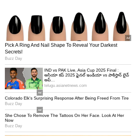
1200 మంది అతిథులకు ఆతిథ్యం ఇచ్చింది.
అంతకుముందు అంబానీ కుటుంబం ఈ ఏడాది మార్చిలో
జామ్‌నగర్‌లో ప్రీ వెడ్డింగ్ ఫంక్షన్‌ను నిర్వహించింది.