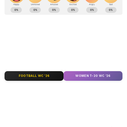
ABOUT THE AUTHOR
Ashok Kumar
AK
Follow Us
FOOTBALL WC '26
WOMEN T-20 WC '26