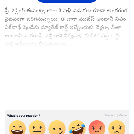
ప్రీ వెడ్డింగ్ ఈవెంట్స్ లాగానే పెళ్లి వేడుకలు కూడా అంగరంగ
వైభవంగా జరగనున్నాయి. తాజాగా ముఖేష్ అంబానీ సీఎం
ఏక్‌నాథ్ షిండేకు మ్యారేజ్ కార్డ్ ఇచ్చేందుకు వెళ్లగా, నీతా
అంబానీ వారణాసి వెళ్లి కాశీ విశ్వనాథ్‌ గుడిలో ఫస్ట్ కార్డు
పెట్టి ఆశీర్వాదం తీసుకున్నారు.
LATEST VIDEOS
పెళ్లికి ముందు అనంత్ అంబానీ-రాధికా మర్చంట్ పెళ్లి
ఆహ్వానానికి సంబంధించిన ఒక వీడియో సోషల్ మీడియాలో
వైరల్‌గా మారింది.