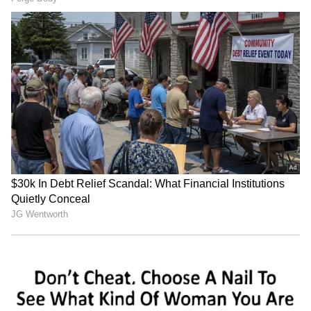
ఉంటుంది, మీరు కార్డును తెరిచిన తర్వాత గణేశుడు,
విష్ణువు, లక్ష్మి, రాధా-కృష్ణుడు, దుర్గాదేవితో సహా వివిధ
హిందూ దేవతల ఫోటోలను చూడవచ్చు. అందులో అనంత్
రాధిక పెళ్లి వేడుక వివరాలు ఉంటాయి. అనంత్ - రాధిక
పెళ్లి కార్డ్‌తో పాటు కొన్ని గిఫ్ట్స్ కూడా ఉన్నాయి.
జూలై 12, శుక్రవారం పెళ్లి వేడుకతో ముఖ్య కార్యక్రమాలు
ప్రారంభమవుతాయి. దీని తర్వాత జూలై 13న శుభ ఆశీర్వాద
లేదా దైవిక ఆశీర్వాద కార్యక్రమం జరుగుతుంది. జూలై 14న
మంగళ్ ఉత్సవ్ లేదా పెళ్లి రిసెప్షన్‌ ఉంటుంది.
ఈ ఏడాది జూన్‌లో రాధిక మర్చంట్ - అనంత్ అంబానీ
ఐరోపాలో లగ్జరీ వెకేషన్‌లో సెకండ్ ప్రీ వెడ్డింగ్ పార్టీ
నిర్వహించారు. ఇందుకోసం అంబానీ కుటుంబం దాదాపు