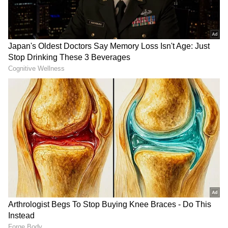
కళాఖండం.
LATEST VIDEOS
చీరాల పర్యటన లో స్వయంగా చీరను నేసిన
సీఎం చంద్రబాబు | CM Chandrababu
Chirala tour | Asianet Telugu
గుజరాత్‌లో వింత ఘటన అలల్లా ఎగసి
పడుతున్న బావి నీళ్లు | Virparada village |
Gujarat mysterious well
బాక్స్ లోని గుడి వెండి తలుపులు తెరిస్తే పెళ్లి కార్డు