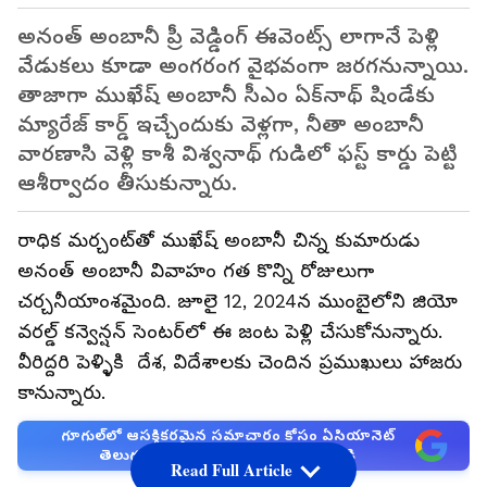
అనంత్ అంబానీ ప్రీ వెడ్డింగ్ ఈవెంట్స్ లాగానే పెళ్లి
వేడుకలు కూడా అంగరంగ వైభవంగా జరగనున్నాయి.
తాజాగా ముఖేష్ అంబానీ సీఎం ఏక్‌నాథ్ షిండేకు
మ్యారేజ్ కార్డ్ ఇచ్చేందుకు వెళ్లగా, నీతా అంబానీ
వారణాసి వెళ్లి కాశీ విశ్వనాథ్‌ గుడిలో ఫస్ట్ కార్డు పెట్టి
ఆశీర్వాదం తీసుకున్నారు.
రాధిక మర్చంట్‌తో ముఖేష్ అంబానీ చిన్న కుమారుడు
అనంత్ అంబానీ వివాహం గత కొన్ని రోజులుగా
చర్చనీయాంశమైంది. జూలై 12, 2024న ముంబైలోని జియో
వరల్డ్ కన్వెన్షన్ సెంటర్‌లో ఈ జంట పెళ్లి చేసుకోనున్నారు.
వీరిద్దరి పెళ్ళికి దేశ, విదేశాలకు చెందిన ప్రముఖులు హాజరు
కానున్నారు.
గూగుల్‌లో ఆసక్తికరమైన సమాచారం కోసం ఏసియానెట్
తెలుగు ను మీ ఫ్రిఫర్డ్ సోర్స్ గా ఎంచుకోండి
Read Full Article