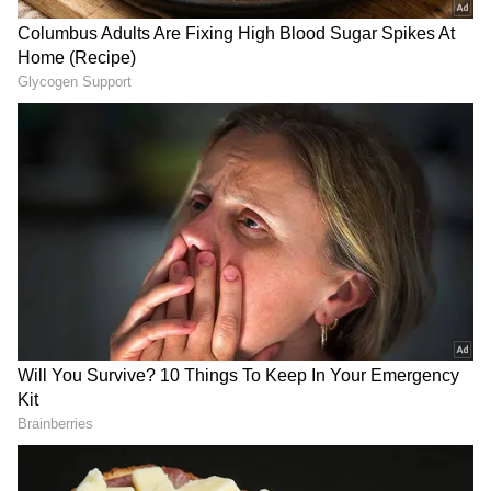
చక్ రాబిన్స్ మాట్లాడుతూ, ఖర్చులను తగ్గించుకోవడానికి
కంపెనీ ద్వారా తొలగింపులు జరగడం లేదు. కంపెనీని రీ
బ్యాలెన్స్ చేస్తున్నాం. ఎక్కువ పెట్టుబడులు పెట్టగల
రంగాలను పరిశీలిస్తున్నాం. కొత్త రంగంలో కంపెనీ
పెట్టుబ‌డులు పెట్ట‌డం ద్వారా చాలా మందికి ఉద్యోగాలు
వ‌స్తాయి. ఈ సంఖ్య ఉద్యోగాలు కోల్పోయిన ఉద్యోగుల
RECOMMENDED STORIES
సంఖ్య కంటే కొంచెం తక్కువగా ఉంటుందని తెలిపారు.