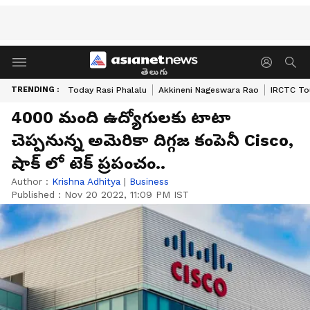
తెలుగు
TRENDING :
Today Rasi Phalalu
Akkineni Nageswara Rao
IRCTC To
4000 మంది ఉద్యోగులకు టాటా
చెప్పనున్న అమెరికా దిగ్గజ కంపెనీ Cisco,
షాక్ లో టెక్ ప్రపంచం..
Author :
Krishna Adhitya
|
Business
Published :
Nov 20 2022, 11:09 PM IST