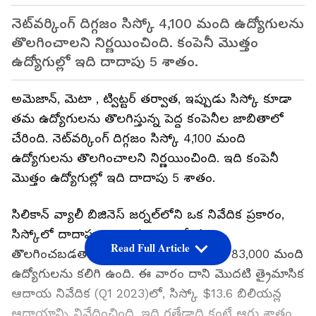
నెట్‌వర్కింగ్ దిగ్గజం సిస్కో 4,100 మంది ఉద్యోగులను
తొలగించాలని నిర్ణయించింది. కంపెనీ మొత్తం
ఉద్యోగుల్లో ఇది దాదాపు 5 శాతం.
అమెజాన్, మెటా , ట్విట్టర్ తర్వాత, ఇప్పుడు సిస్కో కూడా
తమ ఉద్యోగులను తొలగిస్తున్న పెద్ద కంపెనీల జాబితాలో
చేరింది. నెట్‌వర్కింగ్ దిగ్గజం సిస్కో 4,100 మంది
ఉద్యోగులను తొలగించాలని నిర్ణయించింది. ఇది కంపెనీ
మొత్తం ఉద్యోగుల్లో ఇది దాదాపు 5 శాతం.
సిలికాన్ వ్యాలీ బిజినెస్ జర్నల్‌లోని ఒక నివేదిక ప్రకారం,
సిస్కోలో దాదాపు 4,100 మంది ఉద్యోగులు
Read Full Article
తొలగించబడతారు. సిస్కో ప్రపంచవ్యాప్తంగా 83,000 మంది
ఉద్యోగులను కలిగి ఉంది. ఈ వారం దాని మొదటి త్రైమాసిక
ఆదాయ నివేదిక (Q1 2023)లో, సిస్కో $13.6 బిలియన్ల
ఆదాయాన్ని నివేదించింది. ఇది గతేడాది కంటే ఆరు శాతం