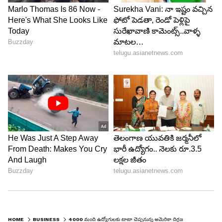
HOME
BUSINESS
4000 మంది ఉద్యోగులకు టాటా చెప్పనున్న అమెరికా దిగ్గజ కంపెనీ CISCO, షాక్ లో టెక్ ప్రపంచం..