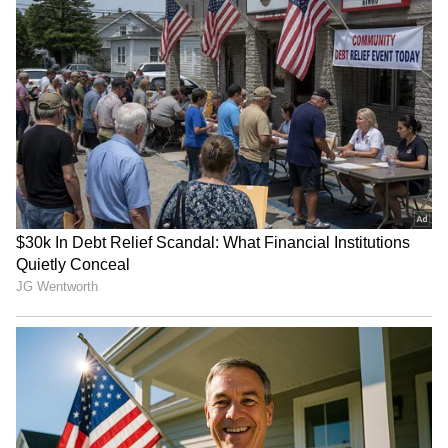
పబ్లిక్ మరియు ప్రైవేట్ కంపెనీల వ్యాపార సమాచారాన్ని
అందించే క్రంచ్‌బేస్ అనే సంస్థ ప్రకారం, 2022లో
ఇప్పటివరకు 52,000 మంది సాంకేతిక నిపుణులను
అమెరికన్ కంపెనీలు తొలగించాయి. Spotify, Peloton,
Stripe, Salesforce, Netflix, Robinhood, Lyft,
Instacart, Udacity, Booking.com Booking.com,
Zillow, Loom and Beyond Meat కూడా తమ
ఉద్యోగులను పెద్ద ఎత్తున తొలగించాయని తెలిపింది.