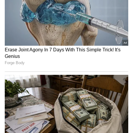
LATEST VIDEOS
చీరను నేసిన సీఎం చంద్రబాబు | CM
Chandrababu Chirala tour | Asianet
Telugu
బంగాళాఖాతంలో అల్పపీడనం...ఇక ఏపీలో
దంచుడే | Asianet News Telugu