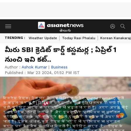
తెలుగు
TRENDING :
Weather Update
Today Rasi Phalalu
Korean Kanakaraj
మీరు SBI క్రెడిట్ కార్డ్ కస్టమర్ల ; ఏప్రిల్ 1
నుంచి ఇవి కట్..
Author :
Ashok Kumar
|
Business
Published :
Mar 23 2024, 01:52 PM IST
बिजनेस डेस्क। देशभर में अब डिजिटल पेमेंट (Digital Payment) तेजी
से बढ़ता जा रहा है। डिजिटल पेमेंट अब काफी सुविधाजनक हो गया है।
वहीं, क्रेडिट कार्ड का प्रचलन भी बढ़ता जा रहा है। अगर आपने कोई
इन्श्योरेंस पॉलिसी ले रखी है और इसके लिए प्रीमियम का भुगतान
क्रेडिट कार्ड के जरिए करते हैं, तो इस पर कैशबैक भी ऑफर किया
जाता है। इसके अलावा, कुछ ऐप्स के जरिए भी प्रीमियम का भुगतान
करने पर कैशबैक की सुविधा मिलती है। क्रेडिट कार्ड और ऐप्स के