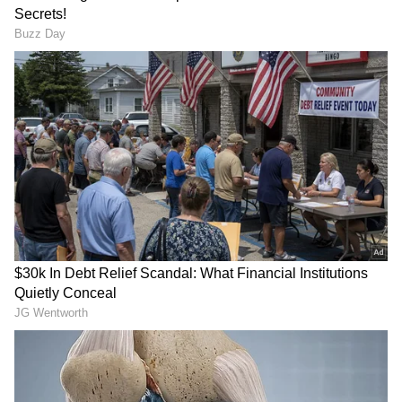
హోమ్ సెంటర్ SBI కార్డ్ ప్రైమ్, నేచర్ బాస్కెట్ SBI కార్డ్
ఎలైట్ అండ్ ఫాబిండియా SBI ఉన్నాయి.
PhonePe: ఇకపై ఫోన్‌పేలో
UPI Payments: యూపీఐ
ఫిక్స‌డ్ డిపాజిట్, ఆర్డీ ఆప్ష‌న్‌..
పేమెంట్స్‌పై ఛార్జీలు.? క్లారిటీ
రోజుకు రూ. 100 పెట్టుబ‌డి
ఇచ్చిన‌ ఫోన్‌పే సీఈవో
పెట్టొచ్చు
Recharge plan: జియో
ఇన్‌స్టా ద్వారా వీళ్లు ఎంత
యూజ‌ర్ల‌కు పండ‌గే.. రూ. 550కే 15
సంపాదిస్తున్నారో తెలిస్తే
ఓటీటీ యాప్‌లు
మతిపోవాల్సిందే..!