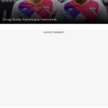
Chirag Shetty Satwiksairaj Rankireddy