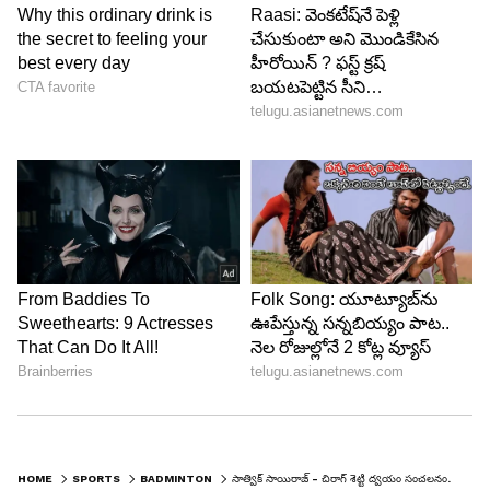
HOME
SPORTS
BADMINTON
సాత్విక్ సాయిరాజ్ - చిరాగ్ శెట్టి ద్వయం సంచలనం.. ఫ్రెంచ్ ఓపెన్ డబుల్స్ టైటిల్ సొంతం