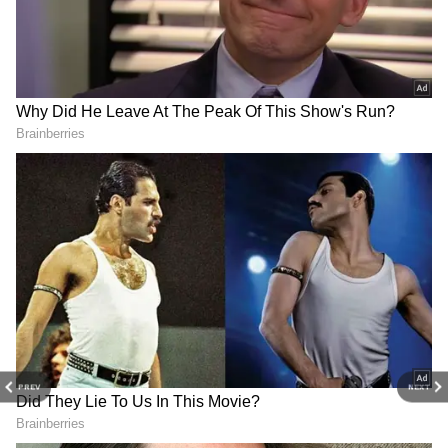
DOWNLOAD APP
PREV
NEXT
ఇక గతకొంతకాలంగా వరుస టోర్నీలలో మెరుస్తున్న ఈ