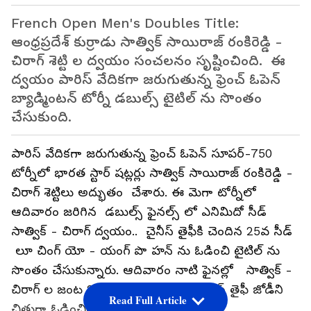
French Open Men's Doubles Title:
ఆంధ్రప్రదేశ్ కుర్రాడు సాత్విక్ సాయిరాజ్ రంకిరెడ్డి -
చిరాగ్ శెట్టి ల ద్వయం సంచలనం సృష్టించింది. ఈ
ద్వయం పారిస్ వేదికగా జరుగుతున్న ఫ్రెంచ్ ఓపెన్
బ్యాడ్మింటన్ టోర్నీ డబుల్స్ టైటిల్ ను సొంతం
చేసుకుంది.
పారిస్ వేదికగా జరుగుతున్న ఫ్రెంచ్ ఓపెన్ సూపర్-750
టోర్నీలో భారత స్టార్ షట్లర్లు సాత్విక్ సాయిరాజ్ రంకిరెడ్డి -
చిరాగ్ శెట్టిలు అద్భుతం చేశారు. ఈ మెగా టోర్నీలో
ఆదివారం జరిగిన డబుల్స్ ఫైనల్స్ లో ఎనిమిదో సీడ్
సాత్విక్ - చిరాగ్ ద్వయం.. చైనీస్ తైఫీకి చెందిన 25వ సీడ్
లూ చింగ్ యో - యంగ్ పొ హన్ ను ఓడించి టైటిల్ ను
సొంతం చేసుకున్నారు. ఆదివారం నాటి ఫైనల్లో సాత్విక్ -
చిరాగ్ ల జంట 21-13, 21-19 తేడాతో చైనీస్ తైఫీ జోడీని
Read Full Article
చిత్తుగా ఓడించింది.