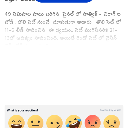
49 నిమిషాల పాటు జరిగిన ఫైనల్ లో సాత్విక్ - చిరాగ్ ల
జోడీ.. తొలి సెట్ నుంచే దూకుడుగా ఆడారు. తొలి సెట్ లో
11-6 లీడ్ సాధించిన ఈ ద్వయం.. సెట్ ముగిసేసరికి 21-
13తో ఆధిక్యం సాధించింది. అయితే రెండో సెట్ లో చైనీస్
తైఫీ జోడీ పుంజుకుంది.
LATEST VIDEOS
ఒక దశంలో సాత్విక్ జోడీ.. 7-4తో నిలిచినా.. లూ చింగ్
ద్వయం సెట్ చివరికి వెళ్లేసరికి 19-17 ఆధిక్యంలోకి
దూసుకొచ్చింది. కానీ ఒత్తిడిని తట్టుకుంటూ ఆఖర్లో వరుసగా
నాలుగు పాయింట్లు సాధించడంతో సాత్విక్ జోడీ రెండో సెట్
ను 21-19తో నెగ్గింది. ఆ సెట్ తో పాటు మ్యాచ్ ను కూడా
సొంతం చేసుకుని టైటిల్ విజేతగా నిలిచింది.