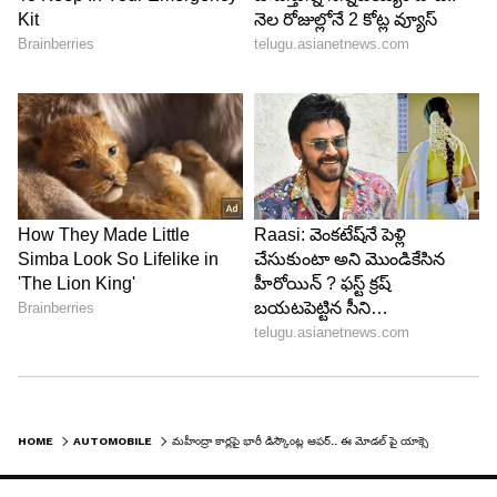
HOME
AUTOMOBILE
మహీంద్రా కార్లపై భారీ డిస్కౌంట్ల ఆఫర్.. ఈ మోడల్ పై యాక్సెసరిస్ కూడా ఫ్రీ..