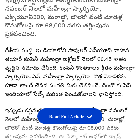
ఇప్పుడు కస్టమర్లను ఆకర్శించేందుకు మహీంద్రా
నవంబర్ నెలలో మహీంద్రా స్కార్పియో,
ఎక్స్‌యూవీ300, మరాజ్జో, బొలెరో వంటి మోడళ్ల
కొనుగోలుపై రూ.68,000 వరకు తగ్గింపును
ప్రకటించింది.
దేశీయ సంస్థ, ఇండియాలోని పాపులర్ ఎస్‌యూ‌వి వాహన
తయారీ కంపెనీ మహీంద్రా అక్టోబర్ నెలలో 60.45 శాతం
వృద్ధిని నమోదు చేసింది. కంపెనీ కొంతకాలం క్రితం మహీంద్రా
స్కార్పియో-ఎన్, మహీంద్రా స్కార్పియో కొత్త మోడళ్లను
కూడా లాంచ్ చేసిన సంగతీ మీకు తెలిసిందే. దీంతో కంపెనీ
ఇండియాలో సేల్స్ మరింత పెంచుకోవాలని భావిస్తోంది.
ఇప్పుడు కస్టమర్లను ఆకర్శించేందుకు మహీంద్రా నవంబర్
Read Full Article
నెలలో మహీంద్రా స్కార్పియో, ఎక్స్‌యూవీ300, మరాజ్జో,
బొలెరో వంటి మోడళ్ల కొనుగోలుపై రూ.68,000 వరకు
తగ్గింపును ప్రకటించింది. ఈ డిస్కౌంట్ ఆఫర్‌లో క్యాష్