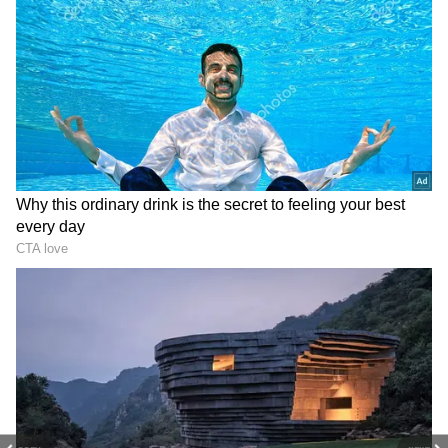
యాక్సెసరీలు కూడా ఉచితంగా లభిస్తున్నాయి.
రూ. 10 ల‌క్ష‌లు పెట్టి కారు
KIA Cars Discount : కియా
కొంటున్నారా.? రెండేళ్లు ఆగి ఇలా
కారు కొనాలనుకుంటే ఇదే మంచి
చేస్తే, కారు దాదాపు ఉచితంగా
సమయం.. ఈ మోడల్స్ పై
పొందొచ్చు
డిస్కౌంటే రూ.150000
Tata Nexon : కొత్తకారు
Tata EV Discounts: టాటా