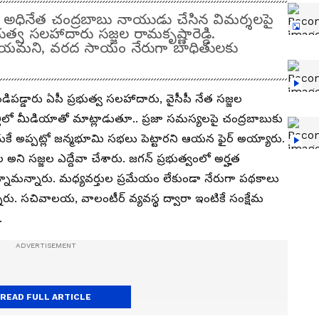
అధినేత చంద్రబాబు నాయుడు చేసిన విమర్శలపై
భుత్వ సలహాదారు సజ్జల రామకృష్ణారెడ్డి.
ేయమని, వరద సాయం నేరుగా బాధితులకు
పడ్డారు ఏపీ ప్రభుత్వ సలహాదారు, వైసీపీ నేత సజ్జల
్లిలో మీడియాతో మాట్లాడుతూ.. ప్రజా సమస్యలపై చంద్రబాబుకు
ేందుకే అప్పట్లో జన్మభూమి సభలు పెట్టారని ఆయన ఫైర్ అయ్యారు.
అని సజ్జల ఎద్దేవా చేశారు. జగన్ ప్రభుత్వంలో అర్హత
న్నామన్నారు. మధ్యవర్తుల ప్రమేయం లేకుండా నేరుగా పథకాలు
న్నారు. సచివాలయ, వాలంటీర్ వ్యవస్థ ద్వారా ఇంటికే సంక్షేమ
.
READ FULL ARTICLE