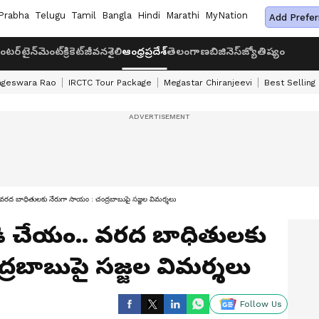
Prabha
Telugu
Tamil
Bangla
Hindi
Marathi
MyNation
Add Prefer
ంటర్‌టైన్‌మెంట్
క్రికెట్
జీవనశైలి
ఆంధ్రప్రదేశ్
తెలంగాణ
బిజినెస్
జ్యోతిష్యం
ageswara Rao
IRCTC Tour Package
Megastar Chiranjeevi
Best Selling
 బాధితులకు నేరుగా సాయం : చంద్రబాబుపై సజ్జల విమర్శలు
చేయం.. వరద బాధితులకు
్రబాబుపై సజ్జల విమర్శలు
Follow Us