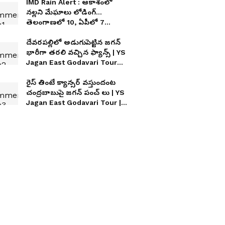
IMD Rain Alert : ఆకాశంలో
నల్లని మేఘాలు లోడింగ్...
తెలంగాణలో 10, ఏపీలో 7
జిల్లాల్లో భారీ వర్షాలు
దేవరపల్లిలో అడుగుపెట్టిన జగన్
భారీగా తరలి వచ్చిన ఫ్యాన్స్ | YS
Jagan East Godavari Tour
Devarapalli
రైస్ తింటే క్యాన్సర్ వస్తుందంట
చంద్రబాబుపై జగన్ పంచ్ లు | YS
Jagan East Godavari Tour |
Devarapalli