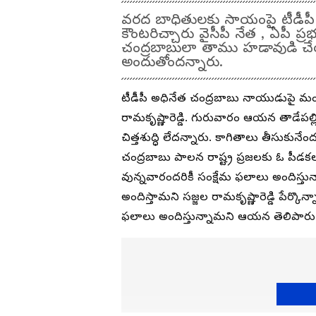
వరద బాధితులకు సాయంపై టీడీపీ 
కౌంటరిచ్చారు వైసీపీ నేత , ఏపీ ప్ర
చంద్రబాబులా తాము హడావుడి చ
అందుతోందన్నారు.
టీడీపీ అధినేత చంద్రబాబు నాయుడుపై మండి
రామకృష్ణారెడ్డి. గురువారం ఆయన తాడేపల
చిత్తశుద్ధి లేదన్నారు. కాగితాలు తీసుకున
చంద్రబాబు పాలన రాష్ట్ర ప్రజలకు ఓ పీడకల 
వున్నవారందరికీ సంక్షేమ ఫలాలు అందిస్తు
అందిస్తామని సజ్జల రామకృష్ణారెడ్డి పేర్కొ
ఫలాలు అందిస్తున్నామని ఆయన తెలిపారు