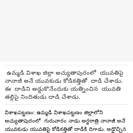
ఉమ్మడి విశాఖ జిల్లా అచ్యుతాపురంలో యువతిపై
నానాజీ అనే యువకుడు కోడికత్తితో దాడి చేశాడు.
ఈ దాడిని అడ్డుకొనేందుకు యత్నించిన యువతి
తల్లిపై నిందితుడు దాడి చేశాడు.
విశాఖపట్టణం: ఉమ్మడి విశాఖపట్టణం జిల్లాలోని
అచ్యుతాపురంలో గురువారం నాడు అర్ధరాత్రి నానాజీ అనే
యువకుడు యువతిపై కోడికత్తితో దాడికి దిగాడు. అడ్డొచ్చిన