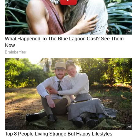
Telugu
బంగాళాఖాతంలో అల్పపీడనం...ఇక ఏపీలో
దంచుడే | Asianet News Telugu