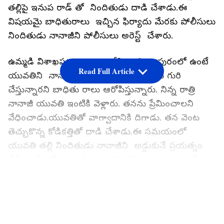
తల్లిపై ఇనుప రాడ్ తో నిందితుడు దాడి చేశాడు.ఈ
విషయమై బాధితురాలు ఇచ్చిన ఫిర్యాదు మేరకు పోలీసులు
నిందితుడు నానాజీని పోలీసులు అరెస్ట్ చేశారు.
ఉమ్మడి విశాఖపట్టణం జిల్లాలోని అచ్యుతాపురంలో ఉంటే
Read Full Article
యువతిని నానాజీ ప్రేమ పేరుతో వేధింపులకు గురి
చేస్తున్నారని బాధితు రాలు ఆరోపిస్తున్నారు. నిన్న రాత్రి
నానాజీ యువతి ఇంటికి వెళ్లారు. తనను ప్రేమించాలని
వేధించాడు.యువతితో వాగ్వాదానికి దిగాడు. తన వెంట
తెచ్చుకొన్న కోడికత్తితో దాడి చేశాడు.ఈ సమయంలో
యువతి తల్లి నిందితుడు నానాజీని అడ్డుకునే ప్రయత్నం
చేసింది.దీంతో నానాజీ యువతి తల్లిపై ఇనుప రాడ్డుతో
దాడి చేశాడు. నానాజీ దాడితో బాధితులు కేకలు వేశారు.
LATEST VIDEOS
దీంతో స్థానికులు వెంటనే రావడంతో నిందితుడు
పారిపోయాడు. బాధితులు పోలీసులకు ఫిర్యాదు చేశారు.ఈ
ఫిర్యాదు ఆధారంగా నిందితుడు నానాజీని పోలీసులు