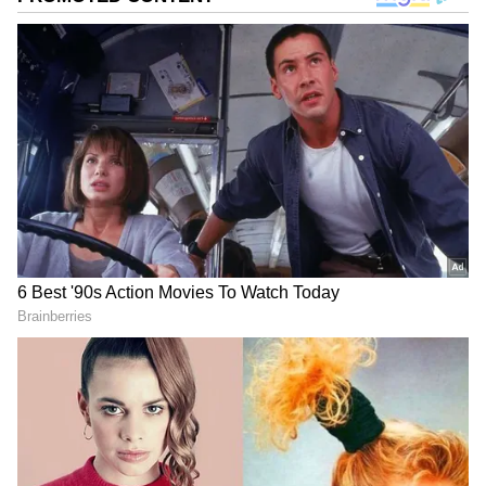
DOWNLOAD APP
ఈ ఏడాది సెప్టెంబర్ 22న ముషీరాబాద్ భోలక్ పూర్ బస్తీకి