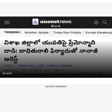
తెలుగు
TRENDING :
Weather Update
Today Rasi Phalalu
Korean Kanakaraj
విశాఖ జిల్లాలో యువతిపై ప్రేమోన్మాది
దాడి: బాధితురాలి ఫిర్యాదుతో నానాజీ
అరెస్ట్
Author :
Narsimha Lode
|
Andhra Pradesh
Updated :
Dec 16 2022, 10:57 AM IST
arrest