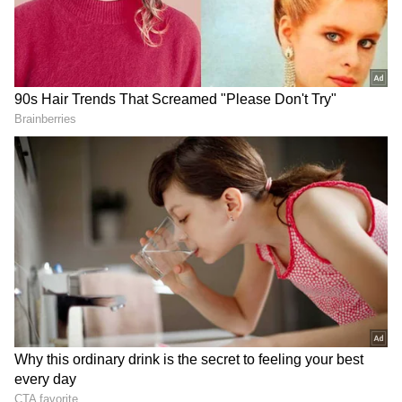
చెందిన యువతిపై ఓయూ వద్ద యువకుడు కత్తితో దాడి
చేశాడు. కొంతకాలంగా యువతిని ప్రేమిస్తున్నానని
వెంటపడ్డాడు. మాట్లాడుదామని ఓయూ వద్దకు యువతిని
తీసుకువచ్చి కత్తితో దాడి చేశాడు.ఈ ఏడాది ఆగస్టు 10న
నల్గొండలో రోహిత్ అనే యువకుడు యువతిపై కత్తితో
దాడికి దిగాడు. తన ప్రేమను నిరాకరించిందని యువతిపై
నిందితుడు కత్తితో దాడి చేశాడు. స్నేహితురాలితో
యువతిని పిలిపించి దాడికి దిగాడు నిందితుడు.
నిందితుడిని పోలీసులు అరెెస్ట్ చేశారు.
RECOMMENDED STORIES
also read:
హైద్రాబాద్ మియాపూర్‌లో ప్రేమోన్మాది దాడి:
యువతి తల్లి శోభ మృతి
ఈ నెల డిసెంబర్ 6వ తేదీన గుంటూరు జిల్లా పెదకాకాని
మండలం తక్కెళ్లపాడులో వైద్య విద్యార్ధిని తపస్విపై