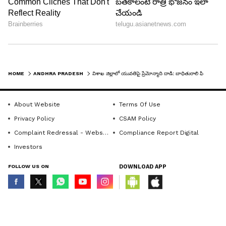
HOME
ANDHRA PRADESH
విశాఖ జిల్లాలో యువతిపై ప్రేమోన్మాది దాడి: బాధితురాలి ఫిర్యాదుతో నానాజీ అరెస్ట్
About Website
Terms Of Use
Privacy Policy
CSAM Policy
Complaint Redressal - Website
Compliance Report Digital
Investors
FOLLOW US ON
DOWNLOAD APP
© Copyright 2026 Asianxt Digital Technologies Private Limited (Formerly
known as Asianet News Media & Entertainment Private Limited) | All Rights
Reserved