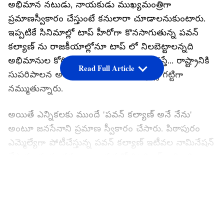
అభిమాన నటుడు, నాయకుడు ముఖ్యమంత్రిగా
ప్రమాణస్వీకారం చేస్తుంటే కనులారా చూడాలనుకుంటారు.
ఇప్పటికే సినిమాల్లో టాప్ హీరోగా కొనసాగుతున్న పవన్
కల్యాణ్ ను రాజకీయాల్లోనూ టాప్ లో నిలబెట్టాలన్నది
అభిమానుల కోరిక. పవర్ స్టార్ పవర్ లోకి వస్తే... రాష్ట్రానికి
Read Full Article
సుపరిపాలన అందించగలడని మెగా ఫ్యాన్స్ గట్టిగా
నమ్ముతున్నారు.
అయితే ఎన్నికలకు ముందే 'పవన్ కల్యాణ్ అనే నేను'
అంటూ జనసేనాని ప్రమాణ స్వీకారం చేసారు. పిఠాపురం
ఎమ్మెల్యేగా పోటీచేస్తున్న పవన్ కల్యాణ్ ఇటీవల నామినేషన్
వేసారు. ఈ సందర్బంగా ఆయనతో రిటర్నింగ్ అధికారి
ప్రమాణం చేయించారు. ఈ వీడియో ఇప్పుడు సోషల్
LATEST VIDEOS
మీడియాలో వైరల్ గా మారింది. ఈ వీడియోను చూసిన
మెగా ఫ్యాన్స్ ఇలాగే ముఖ్యమంత్రిగా కూడా
ప్రమాణస్వీకారం చేస్తే ఎంత బావుంటుంది అని