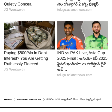
HOME
ANDHRA PRADESH
'కొణిదెల పవన్ కల్యాణ్ అనే నేను' : మెగా ఫ్యాన్స్ కు పూనకాలు తెప్పించే వీడియో