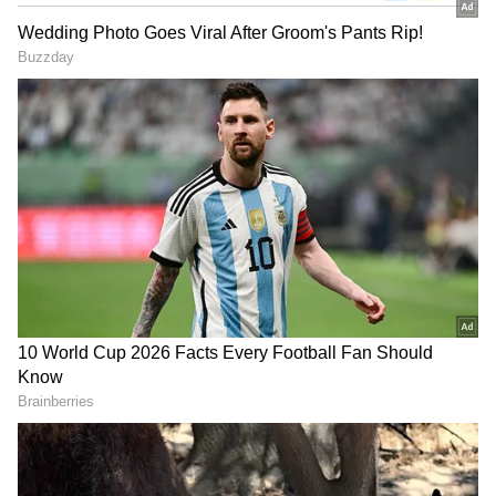
DOWNLOAD APP
ముఖ్యమంత్రి పదవిపై పవన్ కామెంట్స్ :