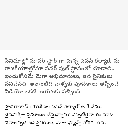
సినిమాల్లో సూపర్ స్టార్ గా వున్న పవన్ కల్యాణ్ ను
రాజకీయాాల్లోనూ పవర్ ఫుల్ స్థానంలో చూడాలి...
ఇందుకోసమే మెగా అభిమానులు, జన సైనికులు
పనిచేసేది. అలాంటిది వాళ్ళకు పూనకాలు తెప్పించే
వీడియో ఒకటి బయటకు వచ్చింది.
హైదరాబాద్ : 'కొణిదెల పవన్ కల్యాణ్ అనే నేను...
దైవసాక్షిగా ప్రమాణం చేస్తున్నాను' ఎప్పటికైనా ఈ మాట
వినాలన్నది జనసైనికులు, మెగా ఫ్యాన్స్ కోరిక. తమ