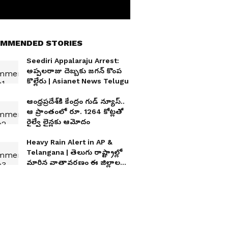
MMENDED STORIES
Seediri Appalaraju Arrest:
అప్పలరాజు దెబ్బకు జగన్ కొంప
కొల్లేరు | Asianet News Telugu
ఆంధ్ర‌ప్ర‌దేశ్‌కి కేంద్రం గుడ్ న్యూస్‌..
ఆ ప్రాంతంలో రూ. 1264 కోట్ల‌తో
రైల్వే లైన్ల‌కు ఆమోదం
Heavy Rain Alert in AP &
Telangana | తెలుగు రాష్ట్రాల్లో
మారిన వాతావరణం ఈ జిల్లాలకు
రెడ్ అలెర్ట్