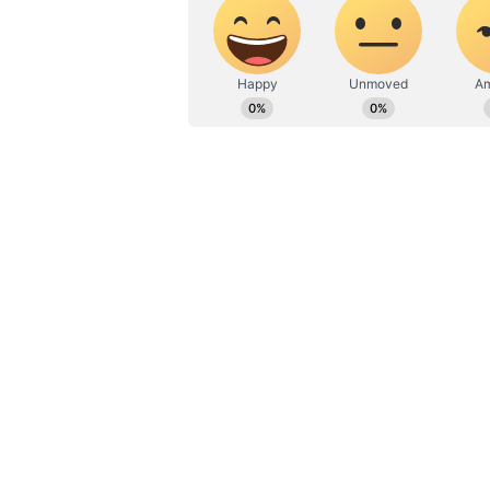
ఢిల్లీకి బాబు: మిత్రపక్షాలకు సీట్ల కేటా
‘కూర్చొని మాట్లాడుకుందాం.. రమ్మని ఢిల్లీకి
పయనమయ్యారు. చంద్రబాబు నాయుడు స్కిల్
క్రితం ఒకసారి అమిత్ షాతో చంద్రబాబు భే
బయటికి రావడం ఈ క్రమంలో చంద్రబాబు, 
చంద్రబాబు అరెస్టు సమయంలో నారా లోకేష్ రె
ప్రదేశ్ లో జరుగుతున్న పరిణామాల మీద వ
వెనక్కి తగ్గిందని కూడా వార్తలు వచ్చాయ
ఉన్నప్పుడే జనసేనతో పొత్తు ప్రకటించడం.