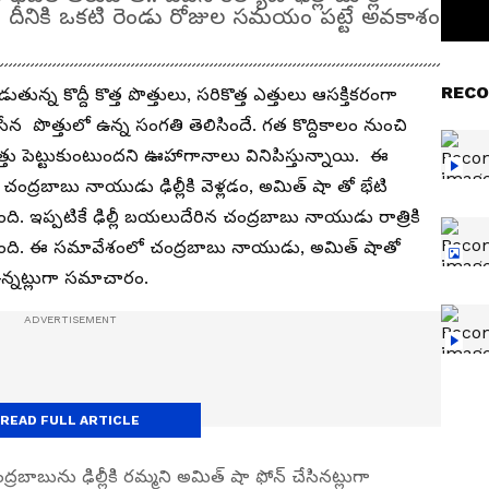
ంది. దీనికి ఒకటి రెండు రోజుల సమయం పట్టే అవకాశం
RECO
తున్న కొద్దీ కొత్త పొత్తులు, సరికొత్త ఎత్తులు ఆసక్తికరంగా
న పొత్తులో ఉన్న సంగతి తెలిసిందే. గత కొద్దికాలం నుంచి
తు పెట్టుకుంటుందని ఊహాగానాలు వినిపిస్తున్నాయి. ఈ
ంద్రబాబు నాయుడు ఢిల్లీకి వెళ్లడం, అమిత్ షా తో భేటి
 ఇప్పటికే ఢిల్లీ బయలుదేరిన చంద్రబాబు నాయుడు రాత్రికి
ది. ఈ సమావేశంలో చంద్రబాబు నాయుడు, అమిత్ షాతో
ఉన్నట్లుగా సమాచారం.
READ FULL ARTICLE
్రబాబును ఢిల్లీకి రమ్మని అమిత్ షా ఫోన్ చేసినట్లుగా