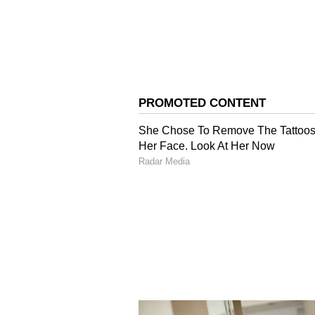
పొత్తుకు ఆసక్తి చూపిస్తున్నట్లుగా తెలుస్తోంద
చంద్రబాబు నాయుడు ఢిల్లీకి బయలుదేరే
వీరిలో అచ్చెన్నాయుడు, కళావెంకట్రావు, 
కుదిరినా.. కీలక స్థానాల విషయంలో మాత్రం
ఇప్పటికే వివిధ నియోజకవర్గాల్లో టిడిప
సమయంలో 2014లో బిజెపితో పొత్తు వల్ల జర
నేతలు భావిస్తున్నారని సమాచారం.
ఇదిలా ఉండగా, చంద్రబాబు, అమిత్ షా భేటీ.. 
రానుంది. దీనికి ఒకటి రెండు రోజుల సమయం
పది అసెంబ్లీ స్థానాలను, ఏడు లోక్సభ స్థా