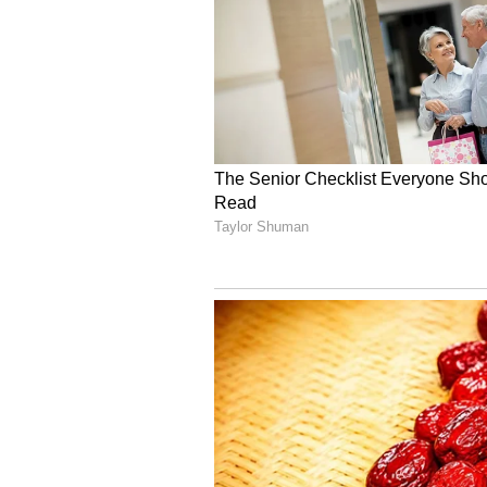
పట్టువిడుపులు ప్రదర్శించిన లోక్సభ స్థాన
సమాచారం.
గతంలో గెలిచిన విశాఖ నార్త్, రాజమండ్రి అ
ఆరు స్థానాలు బీజేపీ కోరుతోంది. అరకు, 
ఎంపీ స్థానాలు తమకు కావాలని అడగనుం
బీజేపీ - జనసేన పార్టీల రెండింటికీ కలిపి 
జరుగుతోంది. ఎన్నికలకు ఇంకా సమయం ఉన