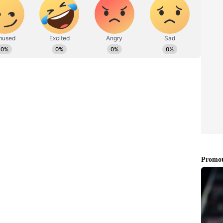
యింపుపై పార్టీ నేతలతో చర్చ
 ఆహ్వానించినట్లుగా తెలుస్తోంది. ఈ మేరకే చంద్రబాబు ఢిల్లీకి
 డెవలప్మెంట్ కేసులో అరెస్ట్ కు ముందుగా నాలుగు నెలల
టీ అయ్యారు. ఆ తర్వాత చంద్రబాబు అరెస్ట్ అవడం, బెయిల్ మీద
అమిత్ షాతో పొత్తు విషయం మాట్లాడడం మళ్ళీ కుదరలేదు.
ండుసార్లు అమిత్ షాతో భేటీ అయ్యారు. తండ్రి అరెస్ట్ ఆంధ్ర
ివరించారు. ఆ సమయంలో టిడిపి తో పొత్తు విషయంలో బిజెపి
ి. చంద్రబాబు నాయుడు జైలు నుంచి బయటికి రావడం.. జైలులో
. దూకుడుగా ముందుకు వెళుతుండడంతో బిజెపి- టిడిపితో