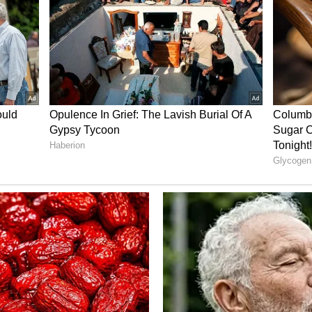
ాల విషయంలో మాత్రం బిజెపి పట్టుపట్టే అవకాశం ఉన్నట్లుగా
ర్బన్, తాడేపల్లి గూడెం, కైకలూరు అసెంబ్లీ స్థానాల సహ మరో
విశాఖ, రాజమండ్రి, నరసాపురం, ఒంగోలు, రాజంపేట, తిరుపతి
ది.
30 అసెంబ్లీ, 5 లేదా 6 ఎంపీ స్థానాలిచ్చే అవకాశం ఉందని ప్రచారం
్నందున ఏం జరగబోతోందో వేచి చూడాల్సి ఉంది.