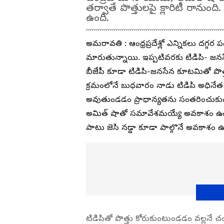
తర్వాతే పొత్తులపై క్లారిటీ రాను
ఉంది.
అమరావతి : ఆంధ్రప్రదేశ్లో ఎన్నికలు దగ్గర పడు
మారుతున్నాయి. ఇప్పటివరకు టిడిపి- జనసే
బీజేపీ కూడా టిడిపి-జనసేన కూటమితో పొత్
క్రమంలోనే బుధవారం నాడు టిడిపి అధినేత చ
అవుతుండడం ప్రాధాన్యతను సంతరించుకుంది.
అమిత్ షాతో సమావేశమయ్యే అవకాశం ఉం
పాటు జెసి నడ్డా కూడా పాల్గొనే అవకాశం 
టిడిపితో పొత్తు కోరుకుంటుండడం వల్లనే చంద