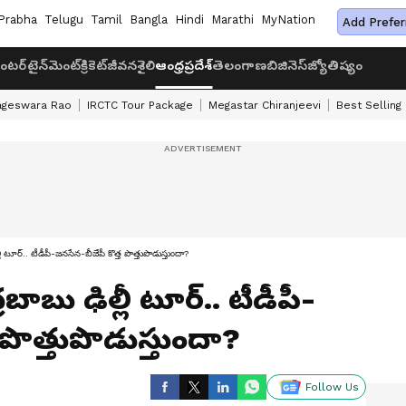
Prabha
Telugu
Tamil
Bangla
Hindi
Marathi
MyNation
Add Prefer
ంటర్‌టైన్‌మెంట్
క్రికెట్
జీవనశైలి
ఆంధ్రప్రదేశ్
తెలంగాణ
బిజినెస్
జ్యోతిష్యం
ageswara Rao
IRCTC Tour Package
Megastar Chiranjeevi
Best Selling
లీ టూర్.. టీడీపీ-జనసేన-బీజేపీ కొత్త పొత్తుపొడుస్తుందా?
బాబు ఢిల్లీ టూర్.. టీడీపీ-
 పొత్తుపొడుస్తుందా?
Follow Us