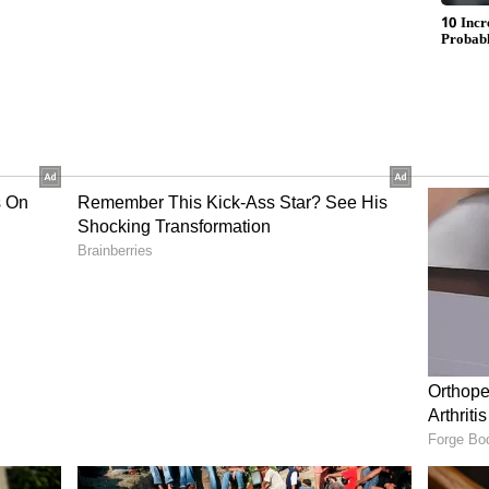
ి.
ముందు అందుబాటులో ఉన్న ముఖ్య నేతలతో భేటీ అయ్యారు.
రామానాయుడు, స్వామి తదితరులు ఉన్నారు. బిజెపితో పొత్తు
 పట్టు విడువకూడదని సీనియర్ నేతలు భావిస్తున్నారు.
ి ఆశావహులు ఎక్కువగా ఉండడంతో తర్జనభర్జనలు నడిచాయి. అదే
ిగిన నష్టం మళ్లీ రిపీట్ కాకుండా చూసుకోవాలని కూడా టిడిపి
పవన్ కల్యాణ్ ఢిల్లీ టూర్ల తర్వాతే పొత్తులపై క్లారిటీ
 పట్టే అవకాశం ఉంది. టిడిపి తో పొత్తు సందర్భంగా బిజెపి
నాలను కోరుతోంది. అసెంబ్లీ స్థానాల విషయంలో కాస్త