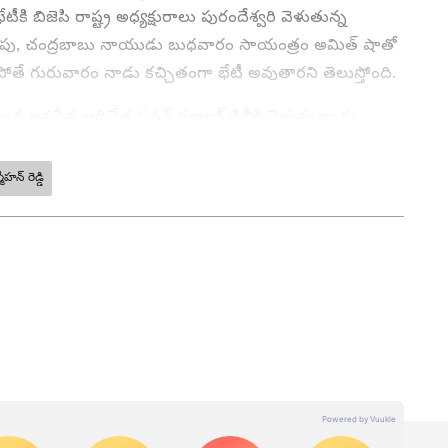
టీకి బిజెపి రాష్ట్ర అధ్యక్షురాలు పురందేశ్వరి వెళుతున్న
పు, చంద్రబాబు నాయుడు బుధవారం సాయంత్రం అమిత్ షాతో
ే గురువారం నాడు కచ్చితంగా భేటీ అవుతారని తెలుస్తోంది.
 జనసేన అధినేత పవన్ కళ్యాణ్ ఢిల్లీకి వెళ్ళనున్నారు.
 తెలిసిందే. ఇప్పుడు బిజెపిటిడిపి పొత్తు పెట్టుకున్నట్లయితే…
ాణ్ కు విషయం తెలపాల్సి ఉంటుంది. కాగా, కేంద్ర హోం మంత్రి
హన్ రెడ్డి
డిపి అధినేత చంద్రబాబు నాయుడుకి ఫోన్ చేశారు.