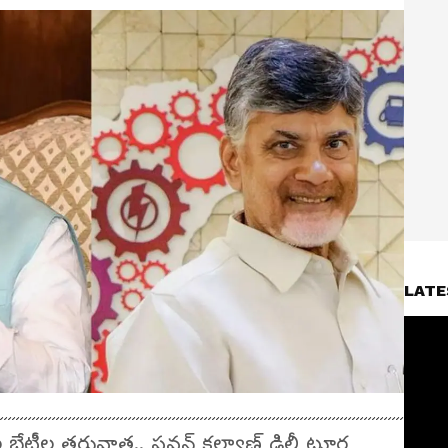
LATE
టీల తరువాత.. పవన్ కల్యాణ్ ఢిల్లీ టూర్ల