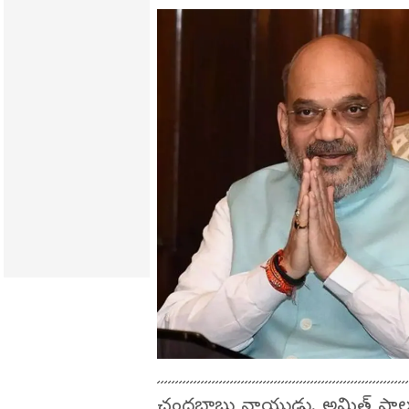
చంద్రబాబు నాయుడు, అమిత్ షాల భే