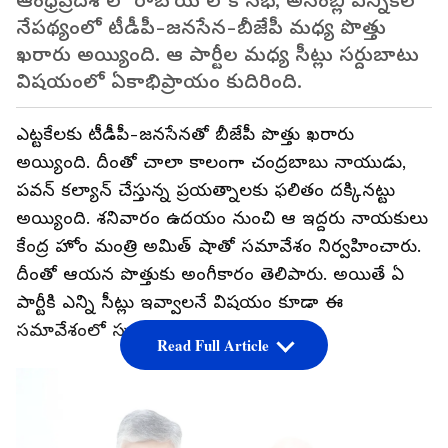
ఆంధ్రప్రదేశ్ లో రాబోయే లోక్ సభ, అసెంబ్లీ ఎన్నికల
నేపథ్యంలో టీడీపీ-జనసేన-బీజేపీ మధ్య పొత్తు
ఖరారు అయ్యింది. ఆ పార్టీల మధ్య సీట్లు సర్దుబాటు
విషయంలో ఏకాభిప్రాయం కుదిరింది.
ఎట్టకేలకు టీడీపీ-జనసేనతో బీజేపీ పొత్తు ఖరారు
అయ్యింది. దీంతో చాలా కాలంగా చంద్రబాబు నాయుడు,
పవన్ కల్యాన్ చేస్తున్న ప్రయత్నాలకు ఫలితం దక్కినట్టు
అయ్యింది. శనివారం ఉదయం నుంచి ఆ ఇద్దరు నాయకులు
కేంద్ర హోం మంత్రి అమిత్ షాతో సమావేశం నిర్వహించారు.
దీంతో ఆయన పొత్తుకు అంగీకారం తెలిపారు. అయితే ఏ
పార్టీకి ఎన్ని సీట్లు ఇవ్వాలనే విషయం కూడా ఈ
సమావేశంలో స్పష్టత వచ్చింది.
Read Full Article