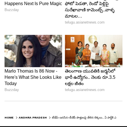
HOME
ANDHRA PRADESH
టీడీపీ-జనసేన-బీజేపీ పొత్తులపై తేలిన లెక్కలు.. ఏ పార్టీకి ఎన్ని సీట్లంటే ?