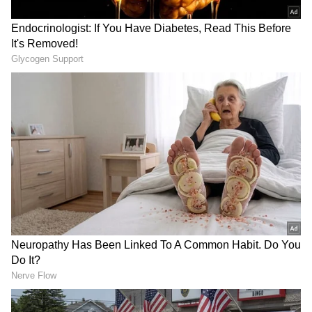
కాలువ అభివృద్ధిపై ఎప్పుడైనా
Tirumala Hanuman Idol
బహిరంగ చర్చకు సిద్ధమన్న JC
Theft: తిరుమల హనుమాన్
Prabhakar Reddy Open
విగ్రహం చోరీపై కూటమిపై
Challenge
రెచ్చిపోయిన భూమన | Asianet
LATEST VIDEOS
Telugu
ఇంత హుషారు ఏంటి భయ్యా ఎలా
కొట్టేసుకుంటున్నాడో చూడండి | Hushar
Pittalu Movie Press Meet | Actor
Bhanu
డ్రగ్స్ రహిత సమాజం కోసం మోదీ మాస్టర్
ప్లాన్ | Nasha Mukt Yuva for Viksit
Bharat Explained