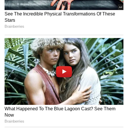
రాష్ట్రాన్ని విడగొతామంటే తోలు తీసి కూర్చోబెడతామని
హెచ్చరించారు. వైసీపీ నాయకులతో జనాలు విసిగిపోయారని
మండిపడ్డారు. రాష్ట్రాన్ని ముక్కలు చేస్తారా?.. రాజ్యాంగం
గురించి ఏం తెలుసు అంటూ వైసీపీపై తీవ్ర స్థాయిలో ఆగ్రహం
వ్యక్తం చేశారు. వేర్పాటువాదం గురించి మాట్లాడితే తన
అంత తీవ్రవాది ఉండడని హెచ్చరించారు. రాష్ట్రాన్ని