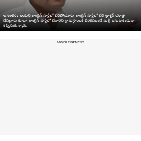
అనంతరం ఆయన కాంగ్రెస్ పార్టీలో చేరిపోయారు. కాంగ్రెస్ పార్టీలో చేరి ట్రాక్టర్ యాత్ర
చేపట్టారు కూడా. కాంగ్రెస్ పార్టీలో చేరారని గ్రామస్థాయికి చేరకముందే మళ్లీ పసుపుకండువా
కప్పేసుకున్నారు.