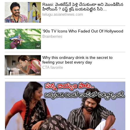
విడగొడతామంటే చూస్తూ ఊరుకోమని చెప్పారు.