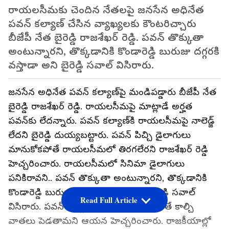
రాయలసీమకు చెందిన నేతలపై జనసేన అధినేత
పవన్ కల్యాణ్ చేసిన వ్యాఖ్యలకు కౌంటరిచ్చారు
బీజేపీ నేత బైరెడ్డి రాజశేఖర్ రెడ్డి. పవన్ తొక్కుతా
అంటున్నారని, తొక్కడానికి కొండారెడ్డి బురుజు దగ్గరకి
వస్తాడా అని బైరెడ్డి సవాల్ విసిరారు.
జనసేన అధినేత పవన్ కల్యాణ్‌పై మండిపడ్డారు బీజేపీ నేత
బైరెడ్డి రాజశేఖర్ రెడ్డి. రాయలసీమపై మాట్లాడే అర్హత
పవన్‌కు లేదన్నారు. పవన్ కల్యాణ్‌కి రాయలసీమపై నాలెడ్జ్
లేదని బైరెడ్డి దుయ్యబట్టారు. పవన్ పిచ్చి డైలాగులు
మానుకోకపోతే రాయలసీమలో తిరగలేరని రాజశేఖర్ రెడ్డి
హెచ్చరించారు. రాయలసీమలో సినిమా డైలాగులు
పనికిరావని.. పవన్ తొక్కుతా అంటున్నారని, తొక్కడానికి
కొండారెడ్డి బురుజు దగ్గరకి వస్తాడా అని బైరెడ్డి సవాల్
Read Full Article
విసిరారు. పవన్ పిచ్చి మాటలు మానుకోకపోతే కాల్చి
వాతలు పెడతామని ఆయన హెచ్చరించారు. రాజకీయాల్లో