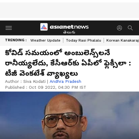
తెలుగు
TRENDING :
Weather Update
Today Rasi Phalalu
Korean Kanakaraj
కోవిడ్ సమయంలో అంబులెన్స్‌లనే
రానీయ్యలేదు, కేసీఆర్‌కు ఏపీలో ఫ్లెక్సీలా :
టీజీ వెంకటేశ్ వ్యాఖ్యలు
Author :
Siva Kodati
|
Andhra Pradesh
Published :
Oct 09 2022, 04:30 PM IST