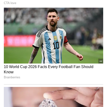
అమరావతి రైతులు వ్యతిరేకిస్తే.. తాము కూడా అమరావతికి
వ్యతిరేకమేనని అన్నారు. వికేంద్రీకరణ కోసం తాను
రాజీనామాకు సిద్దమని ప్రకటించారు. దమ్ముంటే
వికేంద్రీకరణకు వ్యతిరేకంగా రాజీనామా చేయాలని ఏపీ
టీడీపీ అధ్యక్షులు అచ్చెన్నాయుడుకు సవాలు విసిరారు.
అమరావతికి మద్దతు నినాదంతో టెక్కలి నుంచి తిరిగి పోటీ
చేయాలని అన్నారు.