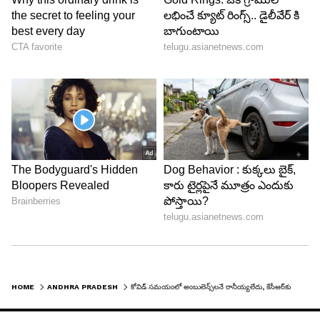
HOME
ANDHRA PRADESH
కోవిడ్ సమయంలో అంబులెన్స్‌లనే రానీయ్యలేదు, కేసీఆర్‌కు ఏపీలో ఫ్లెక్సీలా : టీజీ వెంకటేశ్ వ్యాఖ్యలు