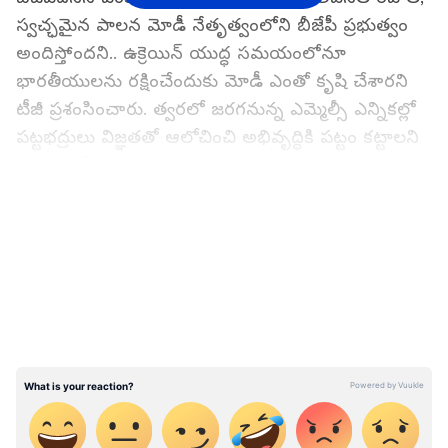
స్వచ్ఛమైన పాలన మోడీ నేతృత్వంలోని బీజేపీ ప్రభుత్వం
అందిస్తోందని.. ఉక్రెయిన్ యుద్ధ సమయంలోనూ
భారతీయులను రక్షించేందుకు మోడీ ఎంతో కృషి చేశారని
టీజీ ప్రశంసించారు. త్వరలో జరగనున్న ఎమ్మెల్సీ ఎన్నికల్లో
పట్టభద్రులు విజ్ఞతతో ఆలోచించి అభివృద్ధికి పట్టం కట్టాలని
ఆయన కోరారు.
LATEST VIDEOS
ఇకపోతే.. బీఆర్ఎస్ గురించి టీజీ వెంకటేశ్ మాట్లాడుతూ..
కేసీఆర్ బీజేపీకి వ్యతిరేకంగా ముందుకు వెళ్తున్నాడని... ఆ
పార్టీ గాలిలో కొట్టుకుపోక తప్పదని ఆయన జోస్యం చెప్పారు.
పేరు మార్చినంత మాత్రాన బీఆర్ఎస్... బీజేపీకి సమానం
కాదన్నారు. రాయలసీమ ప్రాజెక్ట్‌లు అడ్డుకున్న కేసీఆర్‌కు
ఏపీలో బ్యానర్లు కట్టడం ఏంటని టీజీ వెంకటేశ్ ఆగ్రహం
వ్యక్తం చేశారు. కోవిడ్ సమయంలో రోగుల అంబులెన్స్‌లను
తెలంగాణకు రాకుండా కేసీఆర్ అడ్డుకున్నారని ఆయన
గుర్తుచేశారు. రాహుల్ గాంధీ ఏపీలో పర్యాటించాలంటే