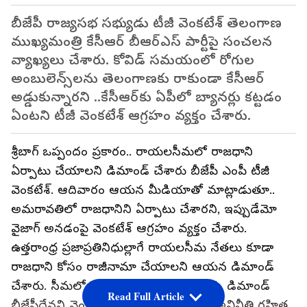
బీజేపీ రాజ్యసభ సభ్యుడు టీజీ వెంకటేశ్ తెలంగాణ
ముఖ్యమంత్రి కేసీఆర్ బీఆర్ఎస్‌ పార్టీపై సంచలన
వ్యాఖ్యలు చేశారు. కోవిడ్ సమయంలో రోగుల
అంబులెన్స్‌లను తెలంగాణకు రాకుండా కేసీఆర్
అడ్డుకున్నారని ..కేసీఆర్‌కు ఏపీలో బ్యానర్లు కట్టడం
ఏంటని టీజీ వెంకటేశ్ ఆగ్రహం వ్యక్తం చేశారు.
శ్రీబాగ్ ఒప్పందం ప్రకారం.. రాయలసీమలో రాజధాని
ఏర్పాటు చేయాలని డిమాండ్ చేశారు బీజేపీ ఎంపీ టీజీ
వెంకటేశ్. ఆదివారం ఆయన మీడియాతో మాట్లాడుతూ..
అమరావతిలో రాజధానిని ఏర్పాటు చేశారని, ఇప్పుడేమో
వైజాగ్ అనడంపై వెంకటేశ్ ఆగ్రహం వ్యక్తం చేశారు.
ఉత్తరాంధ్ర ప్రజాప్రతినిధుల్లాగే రాయలసీమ నేతలు కూడా
రాజధాని కోసం రాజీనామా చేయాలని ఆయన డిమాండ్
చేశారు. సీమలో హైకోర్టు ఏర్పాటు చేయాలన్న డిమాండ్
Read Full Article
బీజేపీదేనని వెంకటేశ్ గుర్తుచేశారు. దేశంలో అవినీతి రహిత,