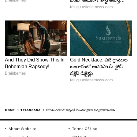
HOME
TELANGANA
మూడు తరాలకు గుర్తుండే నటుడు: కైకాల సత్యనారాయణకు మంత్రి తలసాని నివాళులు
About Website
Terms Of Use