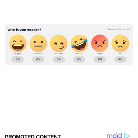
నాగేశ్వరరావు, కృష్ణ, కృష్ణంరాజు, శోభన్ బాబు సినిమాల్లో
సత్యనారాయణ నటించారని మంత్రి ప్రస్తావించారు.
ABOUT THE AUTHOR
narsimha lode
NL
హైదరాబాద్
Published :
Dec 23 2022, 12:39 PM IST
Follow Us