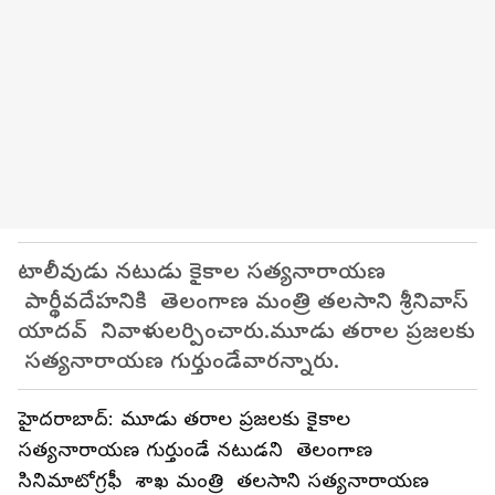
టాలీవుడు నటుడు కైకాల సత్యనారాయణ
పార్థీవదేహనికి తెలంగాణ మంత్రి తలసాని శ్రీనివాస్
యాదవ్ నివాళులర్పించారు.మూడు తరాల ప్రజలకు
సత్యనారాయణ గుర్తుండేవారన్నారు.
హైదరాబాద్: మూడు తరాల ప్రజలకు కైకాల
సత్యనారాయణ గుర్తుండే నటుడని తెలంగాణ
సినిమాటోగ్రఫీ శాఖ మంత్రి తలసాని సత్యనారాయణ