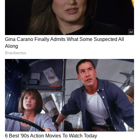
Gujarat mysterious well
బంగాళాఖాతంలో అల్పపీడనం...ఇక ఏపీలో
దంచుడే | Asianet News Telugu