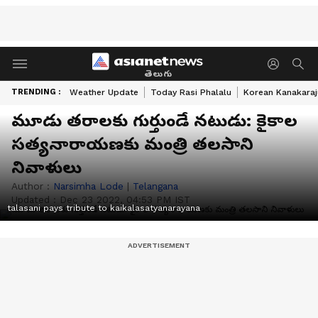
తెలుగు
TRENDING :
Weather Update
Today Rasi Phalalu
Korean Kanakaraj
మూడు తరాలకు గుర్తుండే నటుడు: కైకాల
సత్యనారాయణకు మంత్రి తలసాని
నివాళులు
Author :
Narsimha Lode
|
Telangana
Updated :
Dec 23 2022, 04:53 PM IST
talasani pays tribute to kaikalasatyanarayana