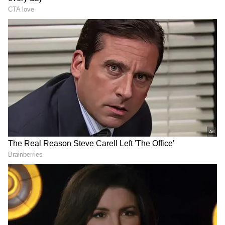
హైద‌రాబాద్‌లోని సుచిత్ర స‌ర్కిల్‌కు
Wine Shops: ఈ ప్రాంతాల్లో
ఆ పేరు ఎలా వ‌చ్చిందో తెలుసా.?
వైన్స్ దుకాణాలు బంద్.. ప్ర‌భుత్వం
కీలక నిర్ణ‌యం.
ప్రైవేట్ స్కూళ్ల ఫీజులపై తెలంగాణ
School Holidays : విద్యార్థులు
సర్కార్ కఠిన ఆదేశాలు.. ఆ
ఎగిరిగంతేసే న్యూస్.. ఏపీలో
వివ‌రాలు క‌చ్చితంగా
రెండ్రోజులు, తెలంగాణలో
తెల‌పాల్సిందే
మూడ్రోజులు స్కూళ్లు, కాలేజీలకు
LATEST VIDEOS
సెలవులు
గుజరాత్‌లో వింత ఘటన అలల్లా ఎగసి
పడుతున్న బావి నీళ్లు | Virparada village |