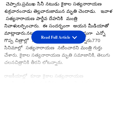
చెప్పారు.ప్రముఖ సినీ నటుడు కైకాల సత్యనారాయణ
శుక్రవారంనాడు తెల్లవారుజామున మృతి చెందాడు. ఇవాళ
సత్యనారాయణ పార్థీవ దేహనికి మంత్రి
నివాళులర్పించారు. ఈ సందర్భంగా ఆయన మీడియాతో
మాట్లాడారు.నటుడు, విలన్ గా,క్యారెక్టర్ ఆర్టిస్టుగా ఎన్నో
Read Full Article
గొప్ప చిత్రాల్లో సత్యనారాయణ నటించారన్నారు.770
సినిమాల్లో సత్యనారాయణ నటించారని మంత్రి గుర్తు
చేశారు. కైకాల సత్యనారాయణ మృతి సమాజానికి, తెలుగు
చలనచిత్రానికి తీరని లోటన్నారు.
రాజకీయాల్లో కూడా కైకాల సత్యనారాయణ
రాణించారన్నారు. మచిలీపట్టణం నుండి సత్యనారాయణ
ఎంపీగా ప్రాతినిథ్యం వహించారని మంత్రి తలసాని
LATEST VIDEOS
శ్రీనివాస్ యాదవ్ గుర్తు చేశారు. కైకాల సత్యనారాయణ
నటనను చూసి ఎన్టీఆర్ కూడా ఎంతో సంతోషించేవారని
ఆయన గుర్తు చేసుకున్నారు.ఎన్టీఆర్, అక్కినేని