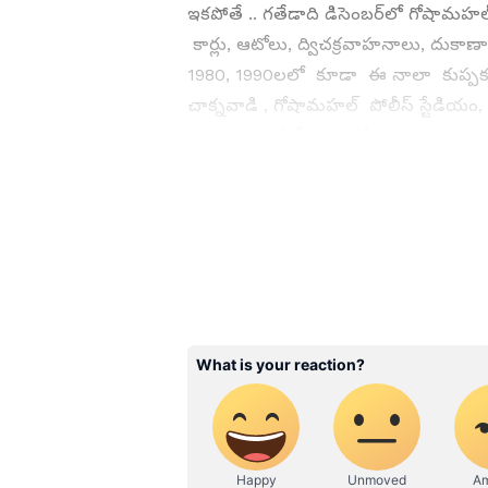
ఇకపోతే .. గతేడాది డిసెంబర్‌లో గోషామహ
కార్లు, ఆటోలు, ద్విచక్రవాహనాలు, దు
1980, 1990లలో కూడా ఈ నాలా కుప్పకూలి
చాక్నవాడి , గోషామహల్ పోలీస్ స్టేడియం
ద్వారా మురికి నీరు ప్రవహించనుంది. ఇష
నాలా కుంగిపోయిందని అధికారులు చెబుతు
ABOUT THE AUTHOR
SK
Siva Kodati