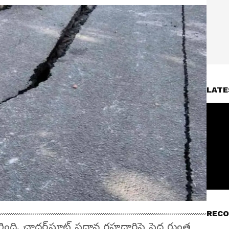
LATE
RECO
గింది. చాదర్‌ఘాట్ ప్రధాన రహదారిపై పెద్ద గుంత