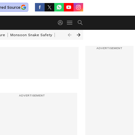
red Source
ure
Monsoon Snake Safety
Akkineni Nageswara Rao
IRCTC Tour Pac