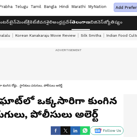
Prabha
Telugu
Tamil
Bangla
Hindi
Marathi
MyNation
Add Prefer
ంటర్‌టైన్‌మెంట్
క్రికెట్
జీవనశైలి
ఆంధ్రప్రదేశ్
తెలంగాణ
బిజినెస్
జ్యోతిష్యం
halalu
Korean Kanakaraju Movie Review
Silk Smitha
Indian Food Cult
కుంగిన రోడ్డు.. స్థానికులు పరుగులు, పోలీసులు అలెర్ట్
ఘాట్‌లో ఒక్కసారిగా కుంగిన
పరుగులు, పోలీసులు అలెర్ట్
Follow Us