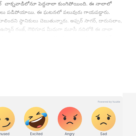
ల్ చాక్నవాడిలోనూ పెద్దనాలా కుంగిపోయింది. ఈ నాలాలో
కాణాలు పడిపోయాయి. ఈ ఘటనలో పలువురు గాయపడ్డారు.
ందని స్థానికులు చెబుతున్నారు. అఫ్సర్ సాగర్, దారుసలాం,
, ఉస్మాన్ గంజ్, గౌలిగూడ మీదుగా మూసీ నదిలోకి ఈ నాలా
్టానుసారంగా ఈ నాలాపై ఆక్రమ నిర్మాణాలు వుండటం వల్లే
న్నారు.