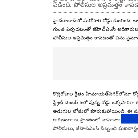
పడింది. పోలీసుల అప్రమత్తం కావడ
హైదరాబాద్‌లో మరోసారి రోడ్డు కుంగింది. చ
గుంత ఏర్పడటంతో జీహెచ్ఎంసీ అధికారులు అ
పోలీసుల అప్రమత్తం కావడంతో పెను ప్రమాద
కొద్దిరోజుల క్రితం హిమాయత్‌నగర్‌లోనూ ర
స్ట్రీట్ నెంబర్ 5లో వున్న రోడ్డు ఒక్కసారిగ
అడుగుల లోతులో కూరుకుపోయింది. ఈ ఘట
కారణంగా ఆ ప్రాంతంలో వాహనాల రాకపో
పోలీసులు, జీహెచ్ఎంసీ సిబ్బంది ఘటనాస్థల