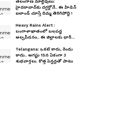
తెలంగాణ మాల్దీవులు:
హైదరాబాద్‌కు దగ్గర్లోనే.. ఈ హిడెన్
ఐలాండ్ చూస్తే దిమ్మ తిరిగిపోద్ది !
Heavy Rains Alert :
బంగాళాఖాతంలో బలపడ్డ
అల్పపీడనం.. ఈ జిల్లాలకు భారీ
వర్షాల అలర్ట్
Telangana: ఒక‌టి కాదు, రెండు
కాదు.. ఆగ‌స్టు 15న ఏకంగా 3
శుభ‌వార్త‌లు. కొత్త పెన్ష‌న్ల‌తో పాటు