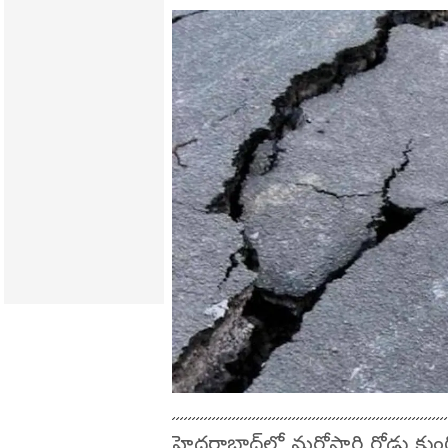
హైదరాబాద్‌లో మరోసారి రోడ్డు కుం