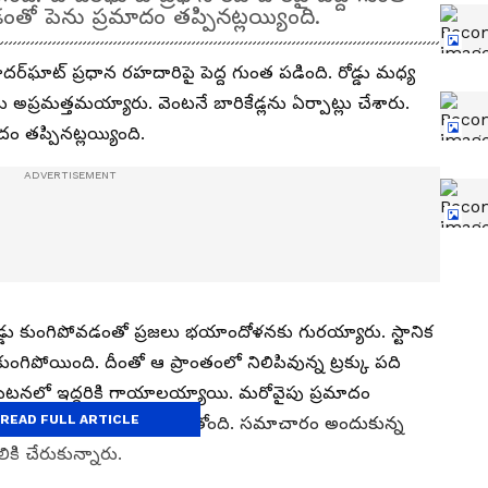
ంతో పెను ప్రమాదం తప్పినట్లయ్యింది.
ాదర్‌ఘాట్ ప్రధాన రహదారిపై పెద్ద గుంత పడింది. రోడ్డు మధ్య
ప్రమత్తమయ్యారు. వెంటనే బారికేడ్లను ఏర్పాట్లు చేశారు.
ం తప్పినట్లయ్యింది.
ోడ్డు కుంగిపోవడంతో ప్రజలు భయాందోళనకు గురయ్యారు. స్టానిక
ా కుంగిపోయింది. దీంతో ఆ ప్రాంతంలో నిలిపివున్న ట్రక్కు పది
నలో ఇద్దరికి గాయాలయ్యాయి. మరోవైపు ప్రమాదం
READ FULL ARTICLE
కలకు సైతం ఆటంకం కలుగుతోంది. సమాచారం అందుకున్న
ికి చేరుకున్నారు.