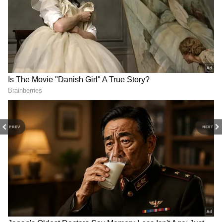
DOWNLOAD APP
PREV
NEXT
కడెం ప్రాజెక్టు వద్ద పరిస్థితిని మంత్రి ఇంద్రకరణ్ రెడ్డి కూడా