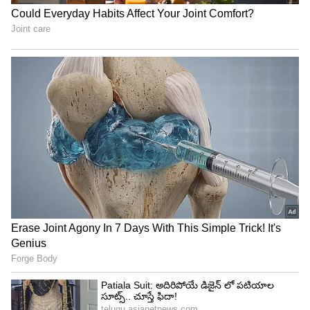
Telangana: ఒక‌టి కాదు, రెండు
Tomato Price : టమాటా
కాదు.. ఆగ‌స్టు 15న ఏకంగా 3
ధరలు ఢమాల్.. హైదరాబాద్ లో
శుభ‌వార్త‌లు. కొత్త పెన్ష‌న్ల‌తో పాటు
కిలో ధర ఎంతో తెలుసా?
LATEST VIDEOS
చీరను నేసిన సీఎం చంద్రబాబు | CM
Chandrababu Chirala tour | Asianet
Telugu
బంగాళాఖాతంలో అల్పపీడనం...ఇక ఏపీలో
దంచుడే | Asianet News Telugu