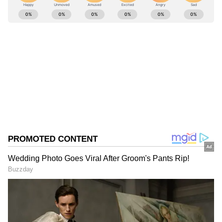
సురక్షిత ప్రాంతాలకు వెళ్లాలని ప్రజలకు సూచన
ABOUT THE AUTHOR
narsimha lode
NL
Follow Us