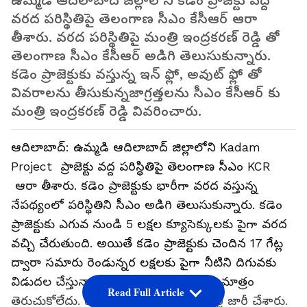
ఉమ్మడి ఆదిలాబాద్ జిల్లాలోని కడెం ప్రాజెక్టు వద్ద
వరద పరిస్థితిపై తెలంగాణ సీఎం కేసీఆర్ ఆరా
తీశారు. వరద పరిస్థితిపై మంత్రి ఇంద్రకరణ్ రెడ్డి తో
తెలంగాణ సీఎం కేసీఆర్ అడిగి తెలుసుకున్నారు.
కడెం ప్రాజెక్టుకు వస్తున్న ఇన్ ఫ్లో, అవుట్ ఫ్లో తో
వివరాలను తీసుకున్నజాగ్రత్తలను సీఎం కేసీఆర్ కు
మంత్రి ఇంద్రకరణ్ రెడ్డి వివరించారు.
ఆదిలాబాద్: ఉమ్మడి ఆదిలాబాద్ జిల్లాలోని Kadam
Project ప్రాజెక్టు వద్ద పరిస్ధితిపై తెలంగాణ సీఎం KCR
ఆరా తీశారు. కడెం ప్రాజెక్టుకు భారీగా వరద వస్తున్న
నేపథ్యంలో పరిస్థితిని సీఎం అడిగి తెలుసుకున్నారు. కడెం
ప్రాజెక్టుకు ఎగువ నుండి 5 లక్షల క్యూసెక్కులకు పైగా వరద
వచ్చి చేరుతుంది. అయితే కడెం ప్రాజెక్టుకు చెందిన 17 గేట్ల
ద్వారా సమారు రెండున్నర లక్షలకు పైగా నీటిని దిగువకు
విడుదల చేస్తున్నారు. ఈ ప్రాజెక్టు మరో గేటు మాత్రం
Read Full Article
తెరుచుకోలేదు. దీంతో అధికారులు రెడ్ అలర్ట్ జారీ చేశారు.