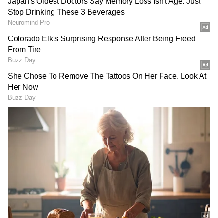
తెలుసుకున్నారు. కడెం ప్రాజెక్టుకు దిగువన ఉన్న 25 గ్రామాల
RECOMMENDED STORIES
ప్రజలు సురక్షిత ప్రాంతాలకు వెళ్లాలని అధికారులు
సూచించారు.
తెలంగాణ మాల్దీవులు:
Heavy Rains Alert :
హైదరాబాద్‌కు దగ్గర్లోనే.. ఈ హిడెన్
బంగాళాఖాతంలో బలపడ్డ
ఐలాండ్ చూస్తే దిమ్మ తిరిగిపోద్ది !
అల్పపీడనం.. ఈ జిల్లాలకు భారీ
వర్షాల అలర్ట్