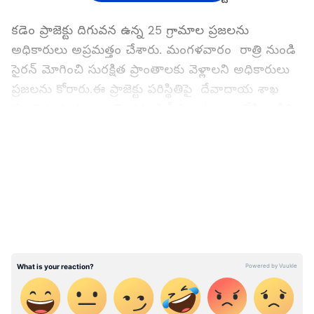
కడెం ప్రాజెక్టు దిగువన ఉన్న 25 గ్రామాల ప్రజలను
అధికారులు అప్రమత్తం చేశారు. మంగళవారం రాత్రి నుండి
సైరన్ మోగించి సురక్షిత ప్రాంతాలకు వెళ్లాలని అధికారులు
ప్రజలను కోరారు.ఈ ప్రాజెక్టు పరిస్థితిపై దేవాదాయ శాఖ
మంత్రి Indrakaran Reddy కి సీఎం phone చేసి అడిగి
తెలుసుకున్నారు.పరిస్థితిని ఎప్పటికప్పుడు పర్యవేక్షించాలని
LATEST VIDEOS
సీఎం ఆదేశించారు. కడెం ప్రాజెక్టు వద్ద ఇన్ ఫ్లో, ఔట్ ప్లో తో
పాటు ముంపు గ్రామాల ప్రజల పరిస్థితిని మంత్రి ఇంద్రకరణ్
రెడ్డి సీఎం కేసీఆర్ కు వివరించారు. ఇరిగేషన్ అధికారులతో
కూడా సీఎం ఈ విషయమై మాట్లాడారు. వరదను దృష్టిలో
పెట్టుకొని అన్ని రకాల జాగ్రత్తలు తీసుకొన్నామని మంత్రి
ఇంద్రకరణ్ రెడ్డి సీఎం కేసీఆర్ కు వివరించారు.
also read:
కడెం ప్రాజెక్టుకు రికార్డుస్థాయిలో వరద: