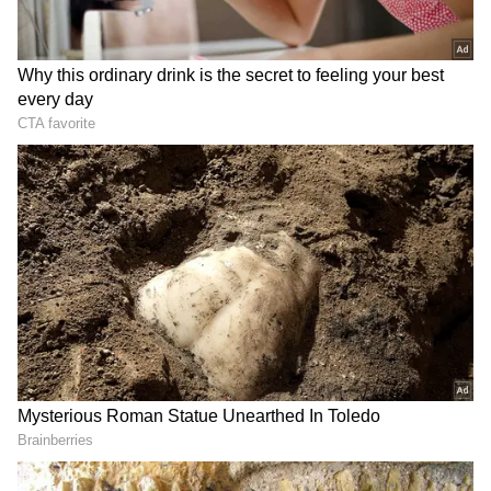
బంగాళాఖాతంలో అల్పపీడనం..
ఆ పేరు ఎలా వ‌చ్చిందో తెలుసా.?
ఈ ఆంధ్రా జిల్లాలకు రెడ్ అలర్ట్,
రెండ్రోజులు కుండపోత వర్షాలే
LATEST VIDEOS
గుజరాత్‌లో వింత ఘటన అలల్లా ఎగసి
పడుతున్న బావి నీళ్లు | Virparada village |
Gujarat mysterious well
బంగాళాఖాతంలో అల్పపీడనం...ఇక ఏపీలో
దంచుడే | Asianet News Telugu