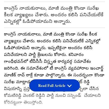
కాంగ్రెస్ నాయకురాలు, మాజీ మంత్రి కొండా సురేఖ
కీలక వ్యాఖ్యలు చేశారు. అందరం కలిసి పనిచేయలేకే
ఎన్నికల్లో ఓడిపోయామని అన్నారు.
కాంగ్రెస్ నాయకురాలు, మాజీ మంత్రి కొండా సురేఖ కీలక
వ్యాఖ్యలు చేశారు. అందరం కలిసి పనిచేయలేకే ఎన్నికల్లో
ఓడిపోయామని అన్నారు. ఇప్పటికైనా అందరం కలిసి
పనిచేయాలని పార్టీ శ్రేణులను కోరారు. శనివారం
గాంధీభవన్‌లో టీపీసీసీ విస్తృత కార్యవర్గ సమావేశం
జరిగింది. ఈ సమావేశంలో టీ కాంగ్రెస్ వ్యవహారాల ఇంచార్జ్
మాణిక్ రావ్ ఠాక్రే‌ కూడా పాల్గొన్నారు. ఈ సందర్భంగా కొండా
సురేఖ మాట్లాడుతూ.. ఎంపీ కోమటిరెడ్డి వెంకట్ రెడ్డి
Read Full Article
విషయాన్ని ప్రస్తావించారు. పార్టీకి నష్టం చేకూర్చేలా చేసిన
కోమటిరెడ్డి వెంకట్ రెడ్డిని పార్టీ నుంచి సస్పెండ్ చేయాలని
కోరినట్టుగా తెలుస్తోంది.