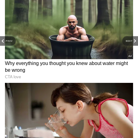
PREV
NEXT
36 ఏళ్ల క్రితం మాదాపూర్‌లో గజం
బంగాళాఖాతంలో
ధ‌ర ఎంత ఉండేదో తెలుసా? లక్ష
అల్పపీడనం...ఇక ఏపీలో దంచుడే
పెట్టుడి పెట్టుంటే, నేడు
| Asianet News Telugu
కోటీశ్వ‌రుల‌య్యేవారు
Heavy Rain Alert :
హైద‌రాబాద్‌లోని సుచిత్ర స‌ర్కిల్‌కు