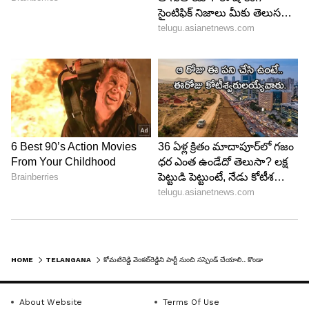
HOME
TELANGANA
కోమటిరెడ్డి వెంకట్‌రెడ్డిని పార్టీ నుంచి సస్పెండ్ చేయాలి.. కొండా సురేఖ కీలక వ్యాఖ్యలు..
About Website
Terms Of Use