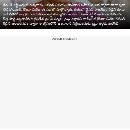
రేవంత్ రెడ్డి పక్కన ఉన్నవారు ఎవరనే విషయం రావిరాల బహిరంగ సభ ద్వారా దాదాపుగా
తేలిపోయింది. కొండా సురేఖ ఈ సభలో పాల్గొన్నారు. గతంలో వైఎస్ రాజశేఖర రెడ్డిని కూడా
ఇదే రీతిలో కాంగ్రెసు నాయకులు అడ్డుకున్నారని అంటూ రేవంత్ రెడ్డిని ఆమె బలపరిచారు.
కొత్త పార్టీ పెట్టడానికి సిద్ధపడిన వైఎస్ షర్మిల వైపు వెళ్తారని భావించిన కొండా సురేఖ రేవంత్
రెడ్డిని బలపరచడం ద్వారా కాంగ్రెసులోనే ఉండాలని నిర్ణయించుకున్నట్లు అర్థమవుతోంది.