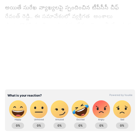
అయితే సురేఖ వ్యాఖ్యలపై స్పందించిన టీపీసీసీ చీఫ్
రేవంత్ రెడ్డి.. ఈ సమావేశంలో వ్యక్తిగత అంశాలు
మాట్లాడొద్దని సూచించారు. సమావేశ అజెండా మీదే ఇక్కడ
మాట్లాడాలని కోరారు. వ్యక్తిగత అంశాలు, డిమాండ్లు, ఏదైనా
LATEST VIDEOS
ఫిర్యాదులు ఉంటే.. పార్టీ ఇంచార్జ్‌ను కలిసి చెప్పొచ్చని
అన్నారు.
అయితే చాలా కాలంగా కాంగ్రెస్ వ్యవహారాలకు దూరంగా
ఉంటున్న కోమటిరెడ్డి వెంకట్ రెడ్డి శుక్రవారం గాంధీ భవన్‌కు
వచ్చారు. అక్కడ టీపీసీసీ చీఫ్ రేవంత్ రెడ్డి, కోమటిరెడ్డి
వెంకట్‌రెడ్డిల సమావేశంతో టీ కాంగ్రెస్‌లో పరిణామాలు
ఆసక్తికరంగా మారిన సంగతి తెలిసిందే. ఈ తరుణంలో
కొండా సురేఖ.. కోమటిరెడ్డి వెంకట్‌రెడ్డిని సస్పెండ్ చేయాలని
ABOUT THE AUTHOR
అనడం తీవ్ర దుమారం రేపే అవకాశాలు కనిపిస్తున్నాయి.
Sumanth K
SK