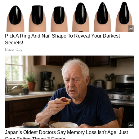
ఇంకా స్పష్టత రాలేదు.
దంచుడే | Asianet News Telugu