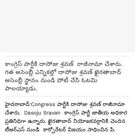
కాంగ్రెస్ పార్టీకి దాసోజు శ్రవణ్ రాజీనామా చేశారు.
గత అసెంబ్లీ ఎన్నికల్లో దాసోజు శ్రవణ్ ఖైరతాబాద్
అసెంబ్లీ స్థానం నుండి పోటీ చేసి ఓటమి
పాలయ్యాడు.
హైదరాబాద్:Congress పార్టీకి దాసోజు శ్రవణ్ రాజీనామా
చేశారు. Dasoju Sravan కాంగ్రెస్ పార్టీ జాతీయ అధికార
ప్రతినిధిగా ఉన్నారు. ఖైరతాబాద్ నియోజకవర్గానికి చెందిన
టీఆర్ఎస్ నుండి కార్పోరేటర్ విజయం సాధించిన పి.