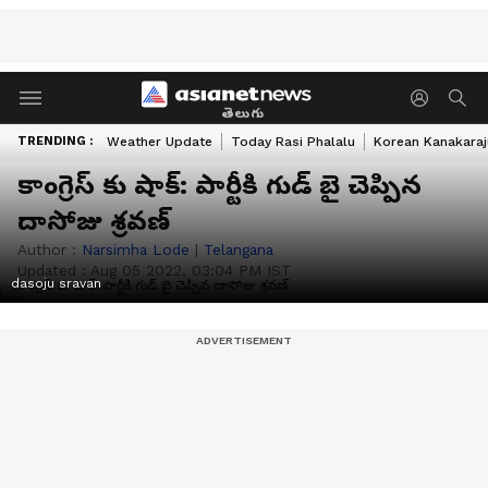
తెలుగు
TRENDING :
Weather Update
Today Rasi Phalalu
Korean Kanakaraj
కాంగ్రెస్ కు షాక్: పార్టీకి గుడ్ బై చెప్పిన
దాసోజు శ్రవణ్
Author :
Narsimha Lode
|
Telangana
Updated :
Aug 05 2022, 03:04 PM IST
dasoju sravan