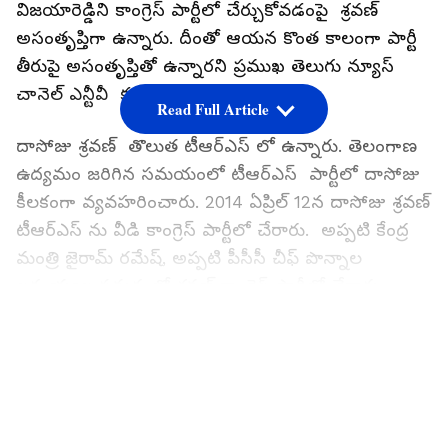
విజయారెడ్డిని కాంగ్రెస్ పార్టీలో చేర్చుకోవడంపై శ్రవణ్
అసంతృప్తిగా ఉన్నారు. దీంతో ఆయన కొంత కాలంగా పార్టీ
తీరుపై అసంతృప్తితో ఉన్నారని ప్రముఖ తెలుగు న్యూస్
చానెల్ ఎన్టీవీ కథనం ప్రసారం చేసింది.
Read Full Article
దాసోజు శ్రవణ్ తొలుత టీఆర్ఎస్ లో ఉన్నారు. తెలంగాణ
ఉద్యమం జరిగిన సమయంలో టీఆర్ఎస్ పార్టీలో దాసోజు
కీలకంగా వ్యవహరించారు. 2014 ఏప్రిల్ 12న దాసోజు శ్రవణ్
టీఆర్ఎస్ ను వీడి కాంగ్రెస్ పార్టీలో చేరారు. అప్పటి కేంద్ర
మంత్రి జైరామ్ రమేష్, అప్పటి పీసీసీ చీఫ్ పొన్నాల
లక్ష్మయ్యల సమక్షంలో శ్రవణ్ కాంగ్రెస్ పార్టీలో చేరారు.
కాంగ్రెస్ లో చేరిన దాసోజు శ్రవణ్ ను అధికార పార్టీ
LATEST VIDEOS
ప్రతినిధిగా నియమించింది కాంగ్రెస్ పార్టీ.
ఖైరతాబాద్ అసెంబ్లీ స్థానాన్ని దాసోజు శ్రవణ్ ఆశించారు.
అయితే దాసోజు శ్రవణ్ కు టీఆర్ెస్ నాయకత్వం