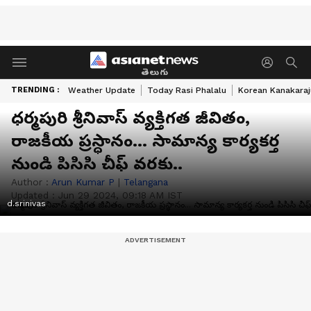
తెలుగు
TRENDING :
Weather Update
Today Rasi Phalalu
Korean Kanakaraj
ధర్మపురి శ్రీనివాస్ వ్యక్తిగత జీవితం,
రాజకీయ ప్రస్ధానం... సామాన్య కార్యకర్త
నుండి పిసిసి చీఫ్ వరకు..
Author :
Arun Kumar P
|
Telangana
Updated :
Jun 29 2024, 09:18 AM IST
d.srinivas