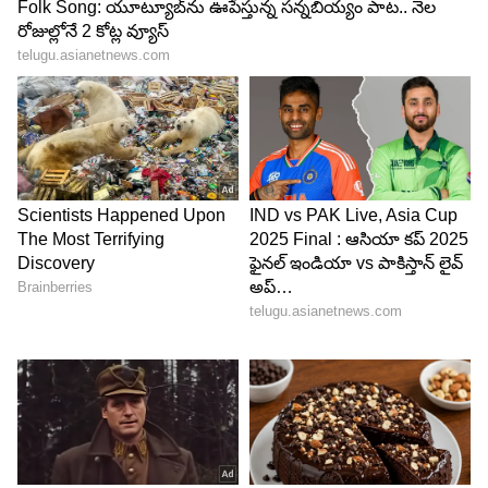
అయితే పిసిసి అధ్యక్షుడిగా వుండగానే 2009 అసెంబ్లీ
ఎన్నికల్లో డిఎస్ ఓటమిపాలయ్యారు. బిజెపి అభ్యర్థి
యెండెల లక్ష్మీనారాయణ ఆయనను ఓడించారు. తెలంగాణ
ఉద్యమంలో యెండెల రాజీనామా చేయగా 2010 లో
ఉపఎన్నిక జరిగింది... ఇందులోనూ కాంగ్రెస్ అభ్యర్థిగా
పోటీచేసిన డిఎస్ కు ఓటమి తప్పలేదు. ఇక 2014 లో
తెలంగాణ రాష్ట్రంలో జరిగిన అసెంబ్లీ ఎన్నికల్లో పోటీ
చేసారు... ఇందులో బిఆర్ఎస్ అభ్యర్థి బాజిరెడ్డి గోవర్ధన్
చేతిలో ఓటమిపాలయ్యారు.
అయితే 2013లో ఎమ్మెల్సీగా బాధ్యతలు చేపట్టిన డి.శ్రీనివాస్
2014 లో తెలంగాణ రాష్ట్ర ఏర్పాటుతర్వాత శాసనమండలి
విపక్ష నేతగా పనిచేసారు. 2015లో ఆనాటి సీఎం కేసీఆర్