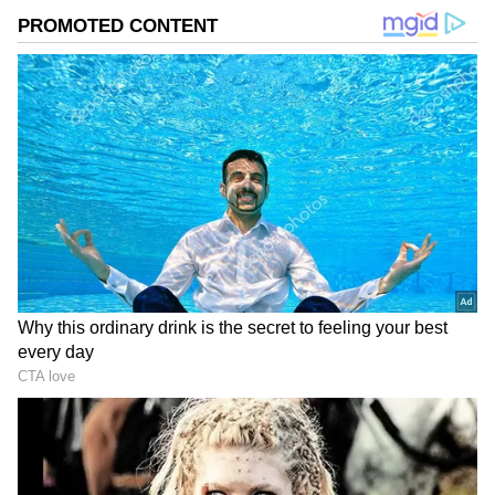
DOWNLOAD APP
విద్యాభ్యాసం అనంతరం రాజకీయాలపై మక్కువతో కాంగ్రెస్