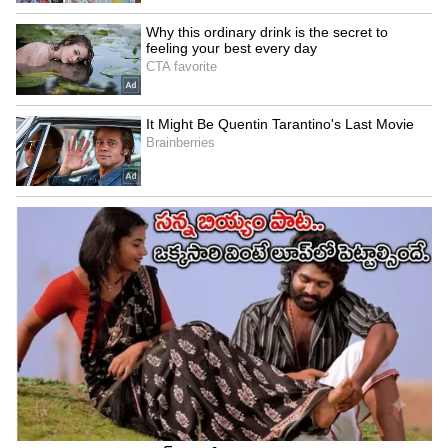
లో ఉన్నత విద్య, అర్బన్ ల్యాండ్ సీలింగ్ శాఖల మంత్రిగా
పనిచేసారు. ఇలా మంత్రిగా పాలనలో, పిసిసి అధ్యక్షుడిగా
పార్టీలో కీలక పాత్ర పోషించారు డి.శ్రీనివాస్. ఈయన పిసిసి
అద్యక్షుడిగా వుండగానే 2004,2009 లో కాంగ్రెస్ అద్భుత
విజయం సాధించి అధికారంలోకి వచ్చింది.