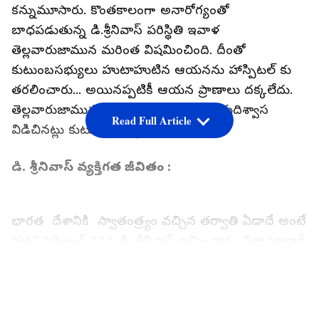
కన్నుమూసారు. కొంతకాలంగా అనారోగ్యంతో
బాధపడుతున్న డి.శ్రీనివాస్ పరిస్థితి ఇవాళ
తెల్లవారుజామున మరింత విషమించింది. దీంతో
కుటుంబసభ్యులు హుటాహుటిన ఆయనను హాస్పిటల్ కు
తరలించారు... అయినప్పటికీ ఆయన ప్రాణాలు దక్కలేదు.
తెల్లవారుజామున 3 గంటలకు డి.శ్రీనివాస్ తుదిశ్వాస
Read Full Article
విడిచినట్లు కుటుంబసభ్యులు ప్రకటించారు.
డి. శ్రీనివాస్ వ్యక్తిగత జీవితం :
భారత దేశానికి స్వాతంత్ర్యం వచ్చిన తర్వాతి ఏడాదే అంటే
1947 సెప్టెంబర్ 27న డి. శ్రీనివాస్ జన్మించారు. నిజామాబాద్
జిల్లా వేల్పూరు ఆయన స్వస్ధలం. ఆయన ప్రాథమిక
విద్యాభ్యాసం అంతా స్వస్థలంలోనే సాగింది. ఉన్నత
LATEST VIDEOS
విద్యాభ్యాసం కోసం హైదరాబాద్ చేరుకున్నారు... నిజాం