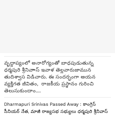
వృద్దాప్యంలో అనారోగ్యంతో బాధపుడుతున్న
ధర్మపురి శ్రీనివాాస్ ఇవాళ తెల్లవారుజామున
తుదిశ్వాస విడిచారు. ఈ సందర్భంగా ఆయన
వ్యక్తిగత జీవితం, రాజకీయ ప్రస్థానం గురించి
తెలుసుకుందాం....
Dharmapuri Srinivas Passed Away : కాంగ్రెస్
సీనియర్ నేత, మాజీ రాజ్యసభ సభ్యులు ధర్మపురి శ్రీనివాస్