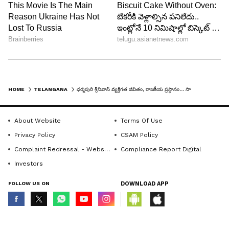
ఆహ్వానం మేరకు కాంగ్రెస్ తో అనుబంధాన్ని వదిలి బిఆర్ఎస్
(అప్పటి టిఆర్ఎస్) లో చేరారు. 2016 నుండి 2022 వరకు
బిఆర్ఎస్ రాజ్యసభ సభ్యులుగా పనిచేసారు. బిఆర్ఎస్
పార్టీతో విబేధాల కారణంగా ఇటీవలే సొంతగూటికి చేరారు
డి.శ్రీనివాస్.
HOME
TELANGANA
ధర్మపురి శ్రీనివాస్ వ్యక్తిగత జీవితం, రాజకీయ ప్రస్ధానం... సామాన్య కార్యకర్త నుండి పిసిసి చీఫ్ వరకు..
About Website
Terms Of Use
Privacy Policy
CSAM Policy
Complaint Redressal - Website
Compliance Report Digital
Investors
FOLLOW US ON
DOWNLOAD APP
© Copyright 2026 Asianxt Digital Technologies Private Limited (Formerly
known as Asianet News Media & Entertainment Private Limited) | All Rights