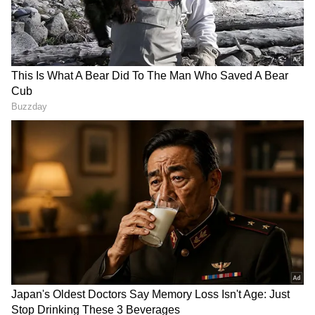
సంస్థలనన్నిటినీ మోడీ, బీజేపీ అమ్మేస్తుంటే, ప్రజాస్వామిక
వ్యవస్థలను కూలదోస్తుంటే,ఈ దుర్మార్గుడు కేసీఆర్ ప్రతీ
దుర్మార్గంలో సహకరించిండు! బీఆర్ఎస్ బీజేపికి ఓట్లు చీల్చే
బీ-టీం!.. " అంటూ విమ‌ర్శించారు.
RECOMMENDED STORIES
తెలంగాణ మాల్దీవులు:
Heavy Rains Alert :
హైదరాబాద్‌కు దగ్గర్లోనే.. ఈ హిడెన్
బంగాళాఖాతంలో బలపడ్డ
ఐలాండ్ చూస్తే దిమ్మ తిరిగిపోద్ది !
అల్పపీడనం.. ఈ జిల్లాలకు భారీ
వర్షాల అలర్ట్