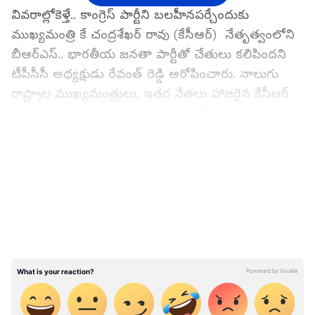
వివ‌రాల్లోకెళ్తే.. కాంగ్రెస్ పార్టీని బలహీనపర్చేందుకు
ముఖ్యమంత్రి కే చంద్రశేఖర్ రావు (కేసీఆర్) నేతృత్వంలోని
బీఆర్ఎస్.. భారతీయ జనతా పార్టీతో చేతులు కలిపిందని
టీపీసీసీ అధ్యక్షుడు రేవంత్ రెడ్డి ఆరోపించారు. నాలుగు
రాష్ట్రాల ముఖ్యమంత్రులు, ఇతర నేతలు హాజరైన కేసీఆర్
ఖ‌మ్మం మెగా స‌భ‌ బలప్రదర్శనను ప్రస్తావిస్తూ పై వ్యాఖ్య‌లు
చేశారు. ఎందుకు కేసీఆర్ మిగతా ప్రతిపక్ష పార్టీలను
LATEST VIDEOS
కలుస్తున్నారని ప్ర‌శ్నించారు. "బీఆర్ఎస్ బీజేపీతో చేతులు
కలిపింది. అందుకే కేసీఆర్ మిగతా విపక్షాలతో
సమావేశమవుతున్నారు. వారు కాంగ్రెస్ ను
బలహీనపర్చాలని చూస్తున్నారు. ప్రధాని మోడీ మార్గాన్ని
స్పష్టం చేయాలనుకుంటున్నారు" అని కిషన్ రెడ్డి అన్నారు.
కేసీఆర్ పరోక్షంగా బీజేపీకి, ప్రధాని నరేంద్ర మోడీకి
మద్దతిస్తున్నారని కూడా రేవంత్ రెడ్డి ఆరోపించారు. అలాగే,