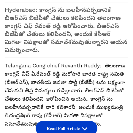
Hyderabad: కాంగ్రెస్ ను బలహీనపర్చడానికే
బీఆర్ఎస్ బీజేపీతో చేతులు కలిపిందని తెలంగాణ
కాంగ్రెస్ చీఫ్ రేవంత్ రెడ్డి ఆరోపించారు. బీఆర్ఎస్
బీజేపీతో చేతులు కలిపిందనీ, అందుకే కేసీఆర్
మిగతా విపక్షాలతో సమావేశమవుతున్నారని ఆయ‌న
విమర్శించారు.
Telangana Cong chief Revanth Reddy: తెలంగాణ
కాంగ్రెస్ చీఫ్ ఏ.రేవంత్ రెడ్డి మ‌రోసారి భార‌త రాష్ట్ర స‌మితి
(బీఆర్ఎస్), భార‌తీయ జ‌న‌తా పార్టీ (బీజేపీ) ల‌ను ల‌క్ష్యంగా
చేసుకుని తీవ్ర విమ‌ర్శ‌లు గుప్పించారు. బీఆర్ఎస్ బీజేపీతో
చేతులు క‌లిపింద‌ని ఆరోపించిన ఆయ‌న‌.. కాంగ్రెస్ ను
బలహీనపర్చడానికే వారి క‌లిశార‌నీ, అందుకే ముఖ్య‌మంత్రి
కే.చంద్ర‌శేఖ‌ర్ రావు (కేసీఆర్) మిగతా విపక్షాలతో
సమావేశమవుతున్నారని రేవంత్ ఆరోపించారు.
Read Full Article