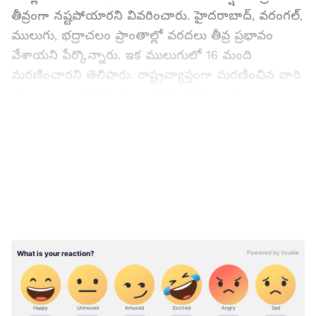
తీవ్రంగా నష్టపోయారని వివరించారు. హైదరాబాద్, వరంగల్,
ములుగు, భద్రాచలం ప్రాంతాల్లో వరదలు తీవ్ర ప్రభావం
వేశాయని పేర్కొన్నారు. ఇక ములుగులో 16 మంది
మరణించారని తెలిపారు. రాష్ట్రవ్యాప్తంగా మరణించిన వారి
సంఖ్య ఇంకా తెలియాల్సి ఉన్నదని వివరించారు.
ఎన్డీఆర్ఎఫ్ బృందాలు వరద సహాయక కార్యక్రమంలో కీలక
LATEST VIDEOS
పాత్ర పోషించాయని చెప్పారు. భూపాలపల్లి జిల్లాలోని ఓ
గ్రామం పూర్తిగా నీట మునిగిపోయిందని, అప్పుడు
ఎన్డీఆర్ఎఫ్ బృందాలు సకాలంలో స్పందించి గ్రామ ప్రజలను
కాపాడారని తెలిపారు.
Also Read:
యువతిని 14 ఏళ్లు బంధించి
అఘాయిత్యం.. వెయ్యి సార్లు లైంగికదాడి