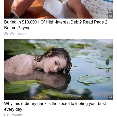
DOWNLOAD APP
కాగా, భారీ వర్షానికి వరదలు పట్టణాలను ముంచెత్తడంతో
బీజేపీ సహా అన్ని పార్టీల నేతలు క్షేత్రస్థాయి పరిశీలనలు
చేశారు. కేంద్రం నిధులు ఇచ్చిందని, వరద బాధితులకు
RECOMMENDED STORIES