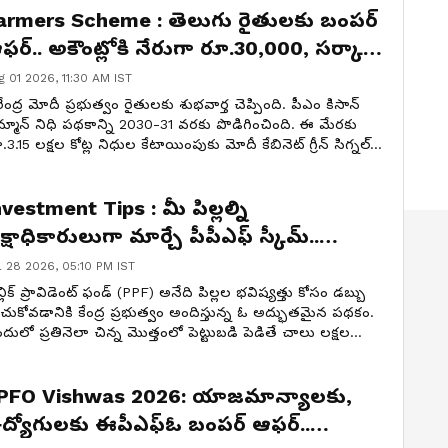
armers Scheme : తెలుగు రైతులకు బంపర్
ఫర్.. అకౌంట్లోకి నేరుగా రూ.30,000, సర్కార్
ూపర్ స్కీమ్
g 01 2026, 11:30 AM IST
ేంద్ర మోదీ ప్రభుత్వం రైతులకు శుభవార్త చెప్పింది. పీఎం కిసాన్
్మాన్ నిధి పథకాన్ని 2030-31 వరకు పొడిగించింది. ఈ మేరకు
.3.15 లక్షల కోట్ల నిధుల కేటాయింపుకు మోదీ కేబినెట్ గ్రీన్ సిగ్నల్
్చింది.
nvestment Tips : మీ పిల్లల్ని
క్షాధికారులుగా మార్చే పీపీఎఫ్ స్కీమ్..
మిటిది? వేల పెట్టుబడితో లక్షలెలా వస్తాయి?
l 28 2026, 05:10 PM IST
్లిక్ ప్రావిడెంట్ ఫండ్ (PPF) అనేది పిల్లల భవిష్యత్తు కోసం డబ్బు
చుకోవడానికి కేంద్ర ప్రభుత్వం అందిస్తున్న ఓ అద్భుతమైన పథకం.
దులో ప్రతినెలా చిన్న మొత్తంలో పెట్టుబడి పెడితే చాలు లక్షల
పాయల సంపదను సృష్టించవచ్చు.
PFO Vishwas 2026: యాజమాన్యాలకు,
ద్యోగులకు ఈపీఎఫ్‌ఓ బంపర్ ఆఫర్..