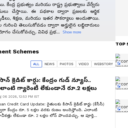
ంద్ర ప్రభుత్వం మరియు రాష్ట్ర ప్రభుత్వాలు వేర్వేరు
ు చేస్తాయి. ఈ పథకాల ద్వారా ప్రజలకు ఆర్థిక
డీలు, శిక్షణ, మరియు ఇతర సౌకర్యాలు అందుతాయి.
ల గురించి తెలుసుకోవడం ద్వారా అర్హులైన లబ్ధిదారులు
యోగం చేసుకోవచ్చు. వివిధ ప్రభ...
Show more
TOP 
ment Schemes
ALL
NEWS
PHOTO
S
VIDEO
WEBSTORY
సాన్ క్రెడిట్ కార్డు: కేంద్రం గుడ్ న్యూస్..
లాంటి గ్యారెంటీ లేకుండానే రూ.2 లక్షలు
g 06 2026, 12:53 PM IST
san Credit Card Update: రైతులకు కిసాన్ క్రెడిట్ కార్డు (కేసీసీ)
వారా కేంద్రం రూ. 5 లక్షల వరకు రుణం అందిస్తోంది. ఎలాంటి
చీకత్తు లేకుండా రూ. 2 లక్షల లోన్ పొందవచ్చు. ఆ పూర్తి
వరాలు ఇక్కడ తెలుసుకుందాం.