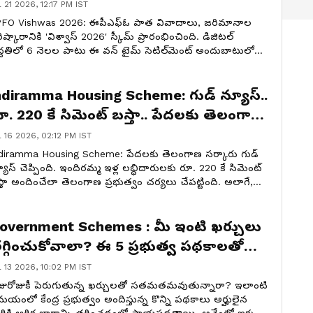
స్సలు మిస్ కావద్దు !
l 21 2026, 12:17 PM IST
FO Vishwas 2026: ఈపీఎఫ్‌ఓ పాత వివాదాలు, జరిమానాల
ిష్కారానికి 'విశ్వాస్ 2026' స్కీమ్ ప్రారంభించింది. డిజిటల్
్ధతిలో 6 నెలల పాటు ఈ వన్ టైమ్ సెటిల్‌మెంట్ అందుబాటులో
టుంది. ఈపీఎఫ్‌ఓ విశ్వాస్ పూర్తి వవరాలు ఇక్కడ
లుసుకుందాం.
ndiramma Housing Scheme: గుడ్ న్యూస్..
ూ. 220 కే సిమెంట్ బస్తా.. పేదలకు తెలంగాణ
ర్కార్ బంపర్ ఆఫర్
l 16 2026, 02:12 PM IST
diramma Housing Scheme: పేదలకు తెలంగాణ సర్కారు గుడ్
యూస్ చెప్పింది. ఇందిరమ్మ ఇళ్ల లబ్ధిదారులకు రూ. 220 కే సిమెంట్
్తా అందించేలా తెలంగాణ ప్రభుత్వం చర్యలు చేపట్టింది. అలాగే,
దరాబాద్ లో లక్ష ఇళ్ల నిర్మాణానికి శ్రీకారం చుట్టింది.
overnment Schemes : మీ ఇంటి ఖర్చులు
గ్గించుకోవాలా? ఈ 5 ప్రభుత్వ పథకాలతో
బ్బులు సేవ్ చేసుకొండి
l 13 2026, 10:02 PM IST
జురోజుకీ పెరుగుతున్న ఖర్చులతో సతమతమవుతున్నారా? ఇలాంటి
యంలో కేంద్ర ప్రభుత్వం అందిస్తున్న కొన్ని పథకాలు అర్హులైన