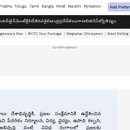
Prabha
Telugu
Tamil
Bangla
Hindi
Marathi
MyNation
Add Prefer
ంటర్‌టైన్‌మెంట్
క్రికెట్
జీవనశైలి
ఆంధ్రప్రదేశ్
తెలంగాణ
బిజినెస్
జ్యోతిష్యం
ageswara Rao
IRCTC Tour Package
Megastar Chiranjeevi
Best Selling
లు దేశాభివృద్ధికి, ప్రజల సంక్షేమానికి ఉద్దేశించిన
ఇవి పేదరికం నిర్మూలన, విద్య, వైద్యం, ఉపాధి కల్పన,
భివృద్ధి వంటి వివిధ రంగాలలో ప్రజలకు