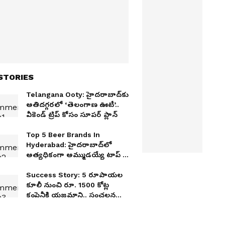
STORIES
Telangana Ooty: హైదరాబాద్‌కు
అతిదగ్గరలో ‘తెలంగాణ ఊటీ’..
వీకెండ్ ట్రిప్ కోసం సూపర్ ప్లాన్
Top 5 Beer Brands In
Hyderabad: హైదరాబాద్‌లో
అత్యధికంగా అమ్ముడయ్యే టాప్ 5
బీర్లు ఇవే
Success Story: 5 రూపాయల
కూలీ నుంచి రూ. 1500 కోట్ల
కంపెనీకి యజమాని.. సంచలన
సక్సెస్ స్టోరీ