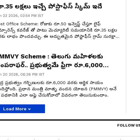
ూ.35 లక్షలు ఇచ్చే పోస్టాఫీస్ స్కీమ్ ఇదే
n 23 2026, 03:54 PM IST
st Office Scheme: రోజుకు రూ.50 ఇన్వెస్ట్ చేస్తూ లైఫ్
్సూరెన్స్ కవరేజ్ తో పాటు మెచ్యూరిటీ సమయానికి రూ.35 లక్షల
కు లాభం పొందవచ్చు. ఈ అద్భుతమైన పోస్టాఫీస్ గ్రామ్ సురక్షా
జన పూర్తి వివరాలు ఇక్కడ తెలుసుకుందాం.
MMVY Scheme : తెలుగు మహిళలకు
ంపరాఫర్.. ప్రభుత్వమే ఫ్రీగా రూ.6,000
కౌంట్లో వేసే సూపర్ స్కీమ్
n 20 2026, 06:36 PM IST
ంద్ర ప్రభుత్వం గర్భిణులకు రూ.6,000 వరకు ఆర్థిక సాయం
దిస్తోంది. ప్రధాన మంత్రి మాతృ వందన యోజన (PMMVY) అనే
పథకానికి ఎలా అప్లై చేసుకోవాలో వివరంగా తెలుసుకుందాం.
Load More
FOLLOW U