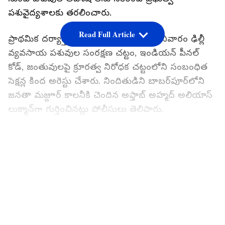
పశువైద్యశాలకు తరలించారు.
Read Full Article
ప్రాథమిక దర్యాప్తు తరువాత, నిందితుడిని శనివారం ఢిల్లీ
వ్యవసాయ పశువుల సంరక్షణ చట్టం, ఇండియన్ పీనల్
కోడ్, జంతువులపై క్రూరత్వ నిరోధక చట్టంలోని సంబంధిత
సెక్షన్ల కింద అరెస్టు చేశారు. నిందితుడిని బాబర్‌పూర్‌లోని
జనతా మజ్దూర్ కాలనీకి చెందిన అఫ్తాబ్ అహ్మద్ అలియాస్
లుక్మాన్‌గా గుర్తించినట్లు పోలీసులు తెలిపారు.
యువకుడిని తలకిందులుగా.. చెట్టుకు వేలాడదీసి
LATEST VIDEOS
చిత్రహింసలు.. వీడియో వైరల్.. కారణం ఏంటంటే...