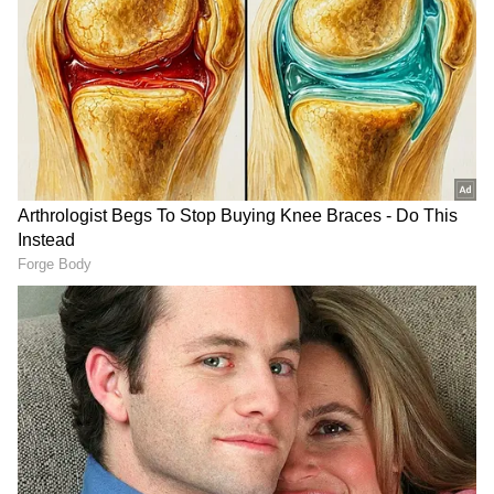
DOWNLOAD APP
నిందితుడు తన సహచరులు అర్కామ్, సలీమ్,
మారుఫ్,అల్తామాస్‌తో కలిసి పలు సందర్భాల్లో ఆవు
మాంసాన్ని విక్రయించేందుకు వాటిని వధించినట్లు
వెల్లడించినట్లు వారు తెలిపారు. ఫిబ్రవరి 6, 7 మధ్య రాత్రి,
తన సహ నిందితులతో కలిసి హోండా సిటీ కారులో గులాబీ
బాగ్ ప్రాంతానికి వెళ్లాడు. ఆ సమయంలో అతనే స్వయంగా
వాహనం నడుపుతున్నాడు.