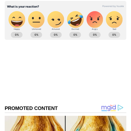
ABOUT THE AUTHOR
Bukka Sumabala
BS
Follow Us