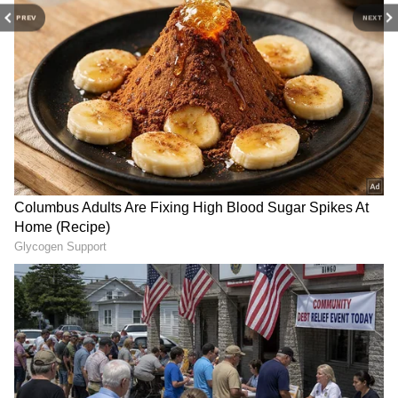
PREV
NEXT
డ్రగ్స్ రహిత సమాజం కోసం మోదీ
కిసాన్ క్రెడిట్ కార్డు: కేంద్రం గుడ్
మాస్టర్ ప్లాన్ | Nasha Mukt
న్యూస్.. ఎలాంటి గ్యారెంటీ
Yuva for Viksit Bharat
లేకుండానే రూ.2 లక్షలు
Explained
LATEST VIDEOS
ప్రెస్ మీట్ పెట్టి మరీ జగన్ పరువుతీసిన
హోమ్ మంత్రి అనిత | Anitha Vangalapudi
Strong Counter to Jagan
తమిళనాడు బడ్జెట్ విజయ్ ఆసక్తికర
కేటాయింపులు | Tamil Nadu CM Vijay
Mega Budget 2026