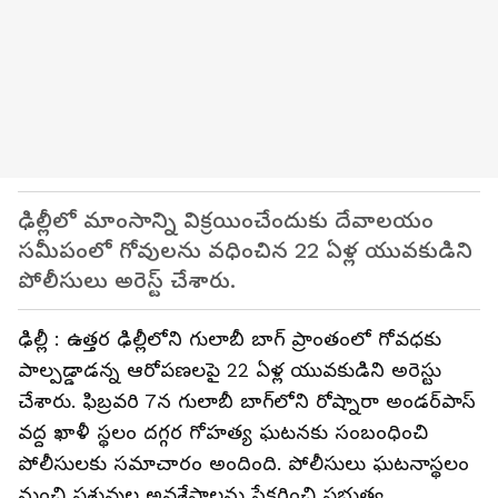
ఢిల్లీలో మాంసాన్ని విక్రయించేందుకు దేవాలయం
సమీపంలో గోవులను వధించిన 22 ఏళ్ల యువకుడిని
పోలీసులు అరెస్ట్ చేశారు.
ఢిల్లీ : ఉత్తర ఢిల్లీలోని గులాబీ బాగ్ ప్రాంతంలో గోవధకు
పాల్పడ్డాడన్న ఆరోపణలపై 22 ఏళ్ల యువకుడిని అరెస్టు
చేశారు. ఫిబ్రవరి 7న గులాబీ బాగ్‌లోని రోష్నారా అండర్‌పాస్
వద్ద ఖాళీ స్థలం దగ్గర గోహత్య ఘటనకు సంబంధించి
పోలీసులకు సమాచారం అందింది. పోలీసులు ఘటనాస్థలం
నుంచి పశువుల అవశేషాలను సేకరించి ప్రభుత్వ