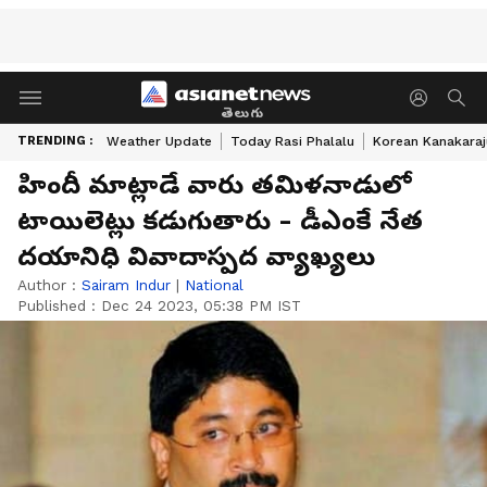
తెలుగు
TRENDING :
Weather Update
Today Rasi Phalalu
Korean Kanakaraj
హిందీ మాట్లాడే వారు తమిళనాడులో
టాయిలెట్లు కడుగుతారు - డీఎంకే నేత
దయానిధి వివాదాస్పద వ్యాఖ్యలు
Author :
Sairam Indur
|
National
Published :
Dec 24 2023, 05:38 PM IST