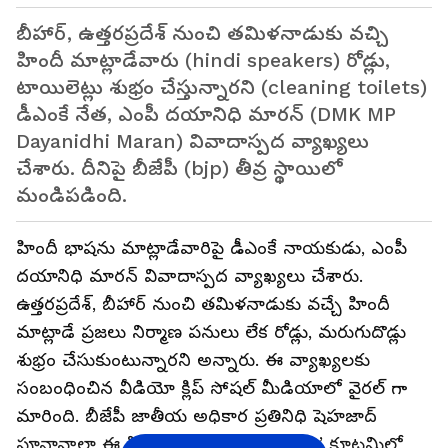
బీహార్, ఉత్తరప్రదేశ్ నుంచి తమిళనాడుకు వచ్చి
హిందీ మాట్లాడేవారు (hindi speakers) రోడ్లు,
టాయిలెట్లు శుభ్రం చేస్తున్నారని (cleaning toilets)
డీఎంకే నేత, ఎంపీ దయానిధి మారన్ (DMK MP
Dayanidhi Maran) వివాదాస్పద వ్యాఖ్యలు
చేశారు. దీనిపై బీజేపీ (bjp) తీవ్ర స్థాయిలో
మండిపడింది.
హిందీ భాషను మాట్లాడేవారిపై డీఎంకే నాయకుడు, ఎంపీ
దయానిధి మారన్ వివాదాస్పద వ్యాఖ్యలు చేశారు.
ఉత్తరప్రదేశ్, బీహార్ నుంచి తమిళనాడుకు వచ్చే హిందీ
మాట్లాడే ప్రజలు నిర్మాణ పనులు లేక రోడ్లు, మరుగుదొడ్లు
శుభ్రం చేసుకుంటున్నారని అన్నారు. ఈ వ్యాఖ్యలకు
సంబంధించిన వీడియో క్లిప్ సోషల్ మీడియాలో వైరల్ గా
మారింది. బీజేపీ జాతీయ అధికార ప్రతినిధి షెహజాద్
పూనావాలా ఈ క్లిప్‌ను షేర్ చేస్తూ ‘ఇండియా’ కూటమిలో