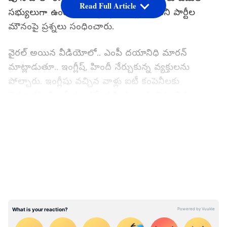
Read Full Article
సభ్యులుగా ఉండి, ఈ వ్యాఖ్యలపై స్పందించని పార్టీల
మౌనంపై ప్రశ్నలు సంధించారు.
వైరల్ అయిన వీడియోలో.. ఎంపీ దయానిధి మారన్
మాట్లాడుతూ.. ఇంగ్లీష్, హిందీ నేర్చుకున్న వ్యక్తులను
పోల్చారు. ఇంగ్లీషు వచ్చిన వాళ్లు ఐటీ కంపెనీలకు
వెళతారని, హిందీ మాత్రమే వచ్చిన వాళ్లు చిన్న చిన్న
ఉద్యోగాలు చేస్తారని చెప్పారు. ఈ వ్యాఖ్యలపై బీజేపీ
LATEST VIDEOS
నాయకుడు ట్విట్టర్ పోస్ట్ లో మండిపడ్డారు. ఇండియా
కూటమి దేశంలోని ప్రజలను కులం, భాష, మతం ఆధారంగా
విభజించడానికి ప్రయత్నిస్తోందని ఆరోపించారు. అందులో
ఇటీవల జరిగిన పలు ఘటనలను ప్రస్తావించారు.