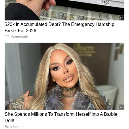
DOWNLOAD APP
ఈ క్రమంలో అటు స్వప్న, ఇటు అదితి తమ లవర్స్ ని
దక్కించుకునేందుకు చాలా ప్రయత్నాలు చేస్తారు. వాళ్లు