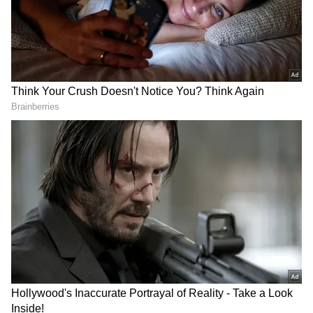
రూమ్‌లో పడుకున్న షకీలా.! అలా
సినిమాను పట్టుబట్టి చేశారు..
చేస్తాడని అస్సలు అనుకోలేదట:
దెబ్బకు ఇండస్ట్రీ రికార్డులు బ్రేక్
షకీలా
LATEST VIDEOS
లాల్ దర్వాజా బోనాల ఉత్సవాల్లో కేటీఆర్ |
KTR | Lal Darwaza Bonalu
Celebrations
Peddi Sudarshan Reddy కుటుంబానికి
రూ.2.25 కోట్ల ఆర్థిక సాయం | KCR |
Asianet News Telugu