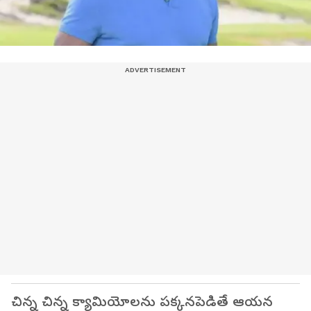
చిన్న చిన్న క్యామియోలను పక్కనపెడితే ఆయన