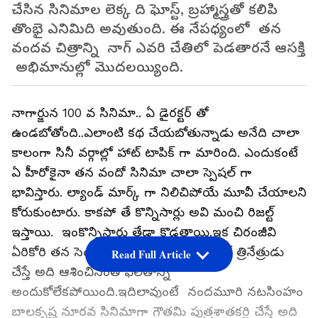
చేసిన సినిమాల లెక్క ది ఘోస్ట్, బ్రహ్మాస్త్రతో కలిపి
తొంభై ఎనిమిది అవుతుంది. ఈ నేపధ్యంలో తన
వందవ చిత్రాన్ని నాగ్ ఎవరి చేతిలో పెడతారనే ఆసక్తి
అభిమానుల్లో మొదలయ్యింది.
నాగార్జున 100 వ సినిమా.. ఏ డైరక్టర్ తో
ఉండబోతోంది..ఎలాంటి కథ చేయబోతున్నాడు అనేది చాలా
కాలంగా సినీ వర్గాల్లో హాట్ టాపిక్ గా మారింది. ఎందుకంటే
ఏ హీరోకైనా తన వందో సినిమా చాలా స్పెషల్ గా
భావిస్తారు. ల్యాండ్ మార్క్ గా నిలిచిపోయే మూవీ చేయాలని
కోరుకుంటారు. కాకపో తే కొన్నిసార్లు అవి మంచి రిజల్ట్
ఇస్తాయి. ఇంకొన్నిసార్లు తేడా కొడతాయి.ఇక చిరంజీవి
ఏరికోరి తన సెంచరీ చిత్రంగా స్వంత బ్యానర్లో త్రినేత్రుడు
Read Full Article
చేస్తే అది ఆశించినంత ఫలితాన్ని
అందుకోలేకపోయింది.ఇదిలావుంటే నందమూరి నటసింహం
బాలకృష్ణ నూరవ సినిమాగా గౌతమి పుత్రశాతకర్ణి చేస్తే అది