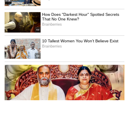
దొంగల సతీష్ అని అదే గ్రామానికి చెందిన ఓ అమాయకున్ని
ఎంచుకున్నాడు. తన భార్య భారతిని సంధ్య అనే పేరుతో
సతీష్ కి పరిచయం చేసి మోసానికి తెరలేపాడు. ప్రేమ పేరుతో
మాయమాటలు చెప్పి.. సతీష్ నుంచి డబ్బులు కాజేయడం
మొదలుపెట్టారు.
5
6
అలా గత నాలుగేళ్లుగా రూ.30 లక్షల రూపాయలు సతీష్