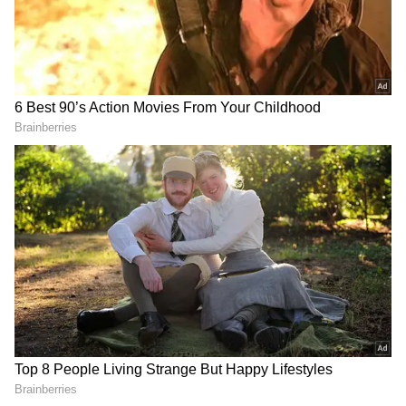
3
6
నారాయణ క్రికెట్ బెట్టింగులకు అలవాటు పడ్డాడు. దీంతో
ఈ వ్యసనానికి డబ్బులు ఎక్కువ మొత్తంలో
అవసరమయ్యాయి. ఈజీ మనీ కోసం ఏం చేయాలో అర్థం
కాని నారాయణ.. భార్యని వాడుకోవాలనుకున్నాడు.