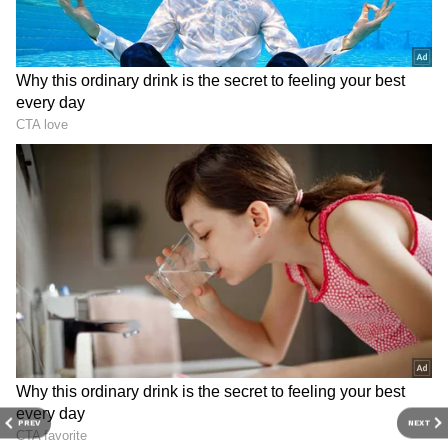
2
6
దీనికి సంబంధించిన వివరాలలోకి వెళితే… సూర్యాపేట జిల్లా
పాలకవీడు మండలం గుడుగుంట్లపాలెం గ్రామంలో జరిగిన
ఈ ఘటన ఆలస్యంగా బుధవారం నాడు వెలుగు చూసింది.
PREV
NEXT
గుడుగుంట్లపాలెం గ్రామానికి చెందిన సట్టు నారాయణ అనే