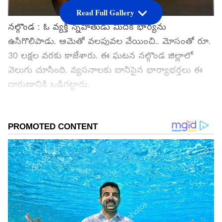
Read Full Gallery
నల్గొండ : ఓ వ్యక్తి స్నేహితుడు మీదికి భార్యను
ఉసిగొలిపాడు. ఆమెతో వలపువల వేయించి.. మోసంతో రూ.
30 లక్షల వరకు కాజేశారు. ఈ ఘటన నల్గొండ జిల్లాలో
వెలుగు చూసింది. వ్యసనాలకు బానిసైన భార్యాభర్తలు ఈ
దారుణానికి ఒడిగట్టారు.
గూగుల్‌లో ఆసక్తికరమైన సమాచారం కోసం ఏసియానెట్
తెలుగు ను మీ ఫ్రిఫర్డ్ సోర్స్ గా ఎంచుకోండి