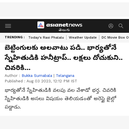
తెలుగు
TRENDING :
Today's Rasi Phalalu
Weather Update
DC Movie Box Of
బెట్టింగులకు అలవాటు పడి.. భార్యతోనే
స్నేహితుడికి హనీట్రాప్.. లక్షలు దోచుకుని..
చివరికి...
Author :
Bukka Sumabala
|
Telangana
Published :
Aug 03 2023, 12:12 PM IST
భార్యతోనే స్నేహితుడికి వలపు వల వేశాడో భర్త. చివరికి
స్నేహితుడికి అసలు విషయం తెలియడంతో అరెస్టై జైల్లో
పడ్డాడు.