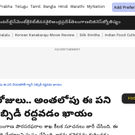
Prabha
Telugu
Tamil
Bangla
Hindi
Marathi
MyNation
Add Prefer
ంటర్‌టైన్‌మెంట్
క్రికెట్
జీవనశైలి
ఆంధ్రప్రదేశ్
తెలంగాణ
బిజినెస్
జ్యోతిష్యం
halalu
Korean Kanakaraju Movie Review
Silk Smitha
Indian Food Cult
 ఈ పని చేయకపోతే గ్యాస్ సబ్సిడీ రద్దవడం ఖాయం
రోజులు.. అంతలోపు ఈ పని
FOO
బ్సిడీ రద్దవడం ఖాయం
 తెలంగాణ పౌరసరఫరాల శాఖ కీలక సూచనలు జారీ చేసింది. ఈ
ి చేయాలని స్పష్టం చేసింది. అక్రమ కనెక్షన్లను గుర్తించడం,