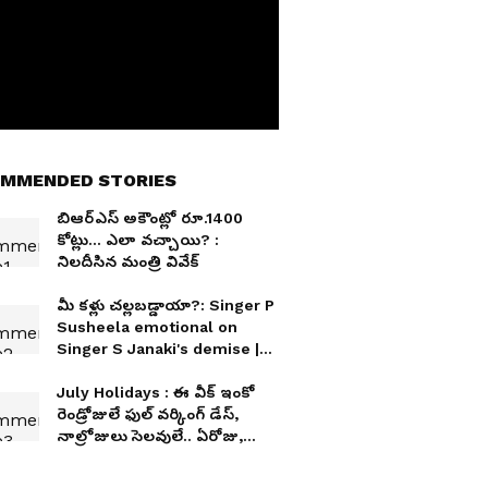
MMENDED STORIES
బిఆర్ఎస్ అకౌంట్లో రూ.1400
కోట్లు... ఎలా వచ్చాయి? :
నిలదీసిన మంత్రి వివేక్
మీ కళ్లు చల్లబడ్డాయా?: Singer P
Susheela emotional on
Singer S Janaki's demise |
Asianet News Telugu
July Holidays : ఈ వీక్ ఇంకో
రెండ్రోజులే ఫుల్ వర్కింగ్ డేస్,
నాల్రోజులు సెలవులే.. ఏరోజు,
ఎందుకో తెలుసా?