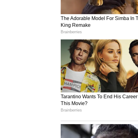
Image Credit :
X
ఉజ్వల లబ్ధిదారులకు ప్రత్య
ప్రధానమంత్రి ఉజ్వల యోజన కింద గ్యాస్ క
మారింది. ఈ పథకం లబ్ధిదారులు ప్రతి ఏడ
ఉంటుంది. అర్హులకే ప్రభుత్వ ప్రయోజనాలు
5