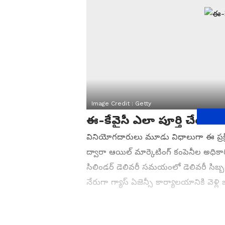
Image Credit :
Getty
ఈ-కేవైసీ ఎలా పూర్తి చేయాలి
వినియోగదారులు మూడు విధాలుగా ఈ ప్రక్
ద్వారా ఆయిల్ మార్కెటింగ్ కంపెనీల అధిక
సిలిండర్ డెలివరీ సమయంలో డెలివరీ సిబ
నేరుగా గ్యాస్ ఏజెన్సీ కార్యాలయానికి వెళ
Related Articles