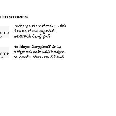
TED STORIES
Recharge Plan: రోజుకు 1.5 జీబీ
డేటా 84 రోజుల వ్యాలిడిటీ..
అదిరిపోయే రీఛార్జ్ ప్లాన్
Holidays: విద్యార్థులతో పాటు
ఉద్యోగులకు ఊహించని సెలవులు..
ఈ నెలలో 3 రోజుల లాంగ్ వీకెండ్