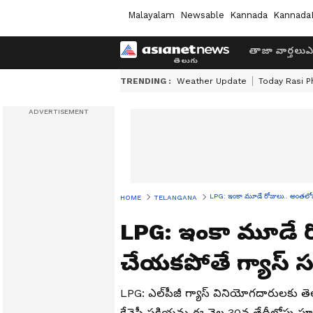
Malayalam
Newsable
Kannada
Kannada
తాజా వార్తలు
ఎ
TRENDING :
Weather Update
Today Rasi P
LPG: ఇంకా మూడే రోజులు.. అంతలోపు
HOME
TELANGANA
LPG: ఇంకా మూడే 
చేయకపోతే గ్యాస్ స
LPG: ఎల్‌పీజీ గ్యాస్ వినియోగదారులకు
కేవైసీ ప్రక్రియను ఈ నెల 30వ తేదీలోపు పూర్త