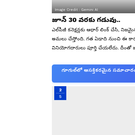
Image Credit :
Gemini AI
జూన్ 30 వరకు గడువు..
ఎల్‌పీజీ కనెక్షన్లకు ఆధార్ లింక్ చేసి, నిజ
అమలు చేస్తోంది. గత ఏడాది నుంచి ఈ కార
వినియోగదారులు పూర్తి చేయలేదు. దీంతో 
గూగుల్‌లో ఆసక్తికరమైన సమాచారం కో
2
5