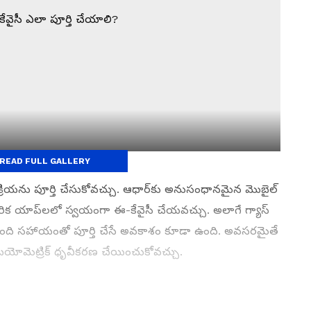
READ FULL GALLERY
?
రియను పూర్తి చేసుకోవచ్చు. ఆధార్‌కు అనుసంధానమైన మొబైల్
ారిక యాప్‌లలో స్వయంగా ఈ-కేవైసీ చేయవచ్చు. అలాగే గ్యాస్
్బంది సహాయంతో పూర్తి చేసే అవకాశం కూడా ఉంది. అవసరమైతే
్లి బయోమెట్రిక్ ధృవీకరణ చేయించుకోవచ్చు.