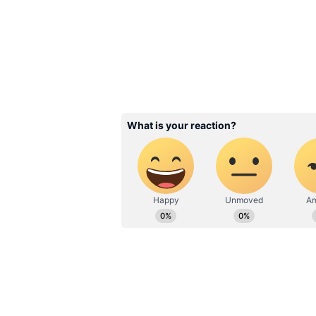
Recharge Plan: రోజుకు 1
డేటా 84 రోజుల వ్యాలిడిటీ
అదిరిపోయే రీఛార్జ్ ప్లాన్
3
5