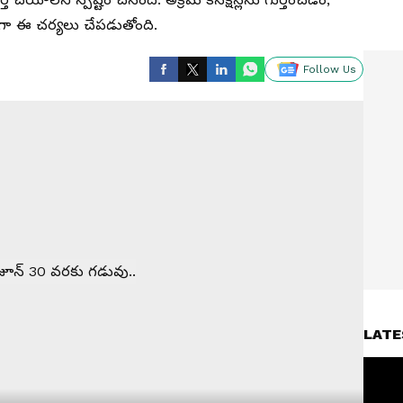
్యంగా ఈ చర్యలు చేపడుతోంది.
Follow Us
LATE