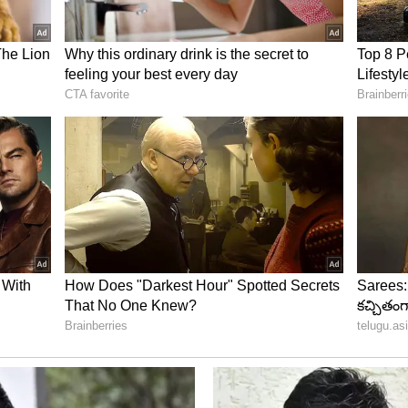
ేక నిబంధన
నెక్షన్ పొందిన కుటుంబాలకు ఈ-కేవైసీ మరింత కీలకంగా
ాది తప్పనిసరిగా తమ వివరాలను ధృవీకరించుకోవాల్సి
 అందేలా ఈ విధానం అమలు చేస్తున్నారు.