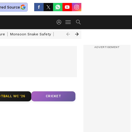
red Source
ure
Monsoon Snake Safety
Akkineni Nageswara Rao
IRCTC Tour Pac
TBALL WC '26
CRICKET