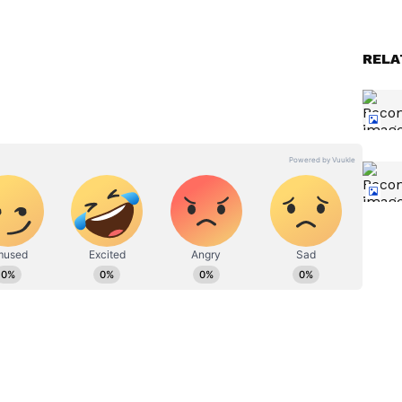
.5 జీబీ
Holidays: విద్యార్థులతో పాటు
RELA
..
ఉద్యోగులకు ఊహించని సెలవులు..
ఈ నెలలో 3 రోజుల లాంగ్ వీకెండ్