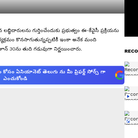
మైన లబ్ధిదారులను గుర్తించేందుకు ప్రభుత్వం ఈ-కేవైసీ ప్రక్రియను
్యక్రమం కొనసాగుతున్నప్పటికీ ఇంకా అనేక మంది
జూన్ 30ను తుది గడువుగా నిర్ణయించారు.
RECO
సం ఏసియానెట్ తెలుగు ను మీ ఫ్రిఫర్డ్ సోర్స్ గా
ఎంచుకోండి